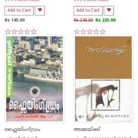
C I C C Book House
C I C C Book House
Add to Cart
Add to Cart
Rs 145.00
Rs 240.00
Rs 225.00
1
2
3
4
5
1
2
3
4
5
ഫ്ലൈയിംഗ്‌ഡ്രം
അമ്മയ്‌ക്ക്