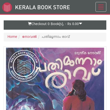
Toggl
Go
navig
to
Home
Page
Checkout 0
Book(s), -
Rs 0.00
Home
നോവല്‍
പതിമൂന്നാം രാവ്