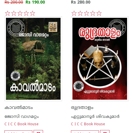
Rs 200.00
Rs 190.00
Rs 280.00
1
2
3
4
5
1
2
3
4
5
കാവല്‍മാടം
രുദ്രതാളം
ജോസി വാഗമറ്റം
ഏറ്റുമാനൂര്‍ ശിവകുമാര്‍
C I C C Book House
C I C C Book House