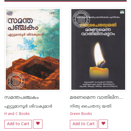
മരണമെന്ന വാതിലിനപ്പുറം
സമന്തപഞ്ചകം
ഏറ്റുമാനൂര്‍ ശിവകുമാര്‍
നിത്യ ചൈതന്യ യതി
H and C Books
Green Books
Add to Cart
Add to Cart