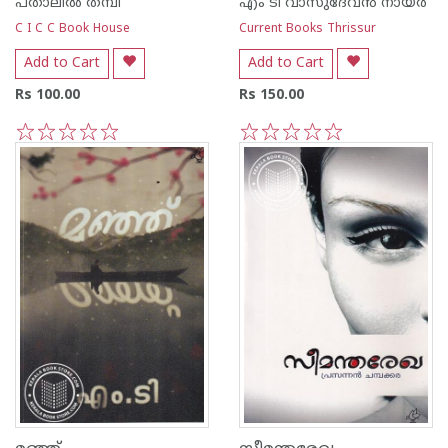
പതാലില്‍ തമ്പി
എം ടി വാസുദേവന്‍ നായര്‍
C I C C Book House
Current Books Thrissur
Add to Cart
Add to Cart
Rs 100.00
Rs 150.00
1
2
3
4
5
1
2
3
4
5