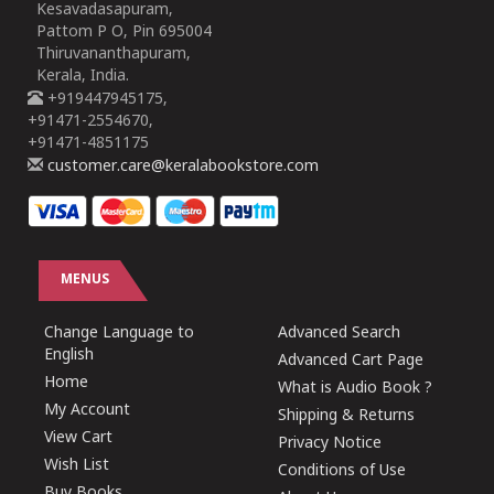
Kesavadasapuram,
Pattom P O, Pin 695004
Thiruvananthapuram,
Kerala, India.
+919447945175,
+91471-2554670,
+91471-4851175
customer.care@keralabookstore.com
MENUS
Change Language to
Advanced Search
English
Advanced Cart Page
Home
What is Audio Book ?
My Account
Shipping & Returns
View Cart
Privacy Notice
Wish List
Conditions of Use
Buy Books