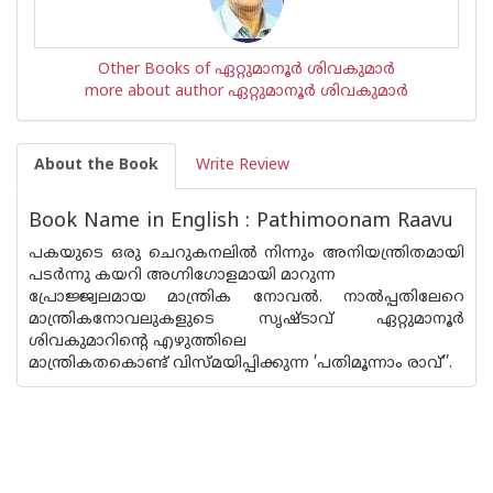
Other Books of ഏറ്റുമാനൂര്‍ ശിവകുമാര്‍
more about author ഏറ്റുമാനൂര്‍ ശിവകുമാര്‍
About the Book
Write Review
Book Name in English : Pathimoonam Raavu
പകയുടെ ഒരു ചെറുകനലിൽ നിന്നും അനിയന്ത്രിതമായി
പടർന്നു കയറി അഗ്നിഗോളമായി മാറുന്ന
പ്രോജ്ജ്വലമായ മാന്ത്രിക നോവൽ. നാൽപ്പതിലേറെ
മാന്ത്രികനോവലുകളുടെ സൃഷ്ടാവ് ഏറ്റുമാനൂർ
ശിവകുമാറിൻ്റെ എഴുത്തിലെ
മാന്ത്രികതകൊണ്ട് വിസ്‌മയിപ്പിക്കുന്ന ’പതിമൂന്നാം രാവ്’’.