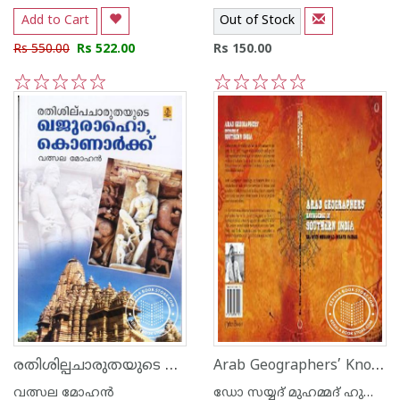
Add to Cart
Out of Stock
Rs 550.00
Rs 522.00
Rs 150.00
1
2
3
4
5
1
2
3
4
5
രതിശില്പചാരുതയുടെ ഖജുരാഹോ കൊനാര്‍ക്ക്
Arab Geographers’ Knowledge Of Southern India
വത്സല മോഹന്‍
ഡോ സയ്യദ് മുഹമ്മദ് ഹുസ്സൈ‌ന്‍ നൈനാര്‍