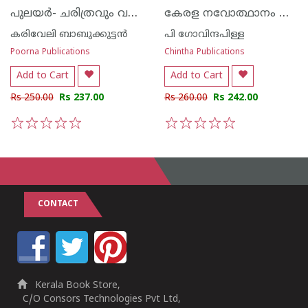
പുലയര്‍- ചരിത്രവും വര്‍ത്തമാനവും
കേരള നവോത്ഥാനം മൂന്നാം സഞ്ചിക
കരിവേലി ബാബുക്കുട്ടന്‍
പി ഗോവിന്ദപിള്ള
Poorna Publications
Chintha Publications
Add to Cart
Add to Cart
Rs 250.00
Rs 237.00
Rs 260.00
Rs 242.00
1
2
3
4
5
1
2
3
4
5
CONTACT
Kerala Book Store,
C/O Consors Technologies Pvt Ltd,