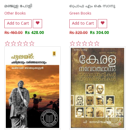
മഞ്ജുള പോളി
പ്രൊഫ എം കെ സാനു
Other Books
Green Books
Add to Cart
Add to Cart
Rs 460.00
Rs 428.00
Rs 320.00
Rs 304.00
1
2
3
4
5
1
2
3
4
5