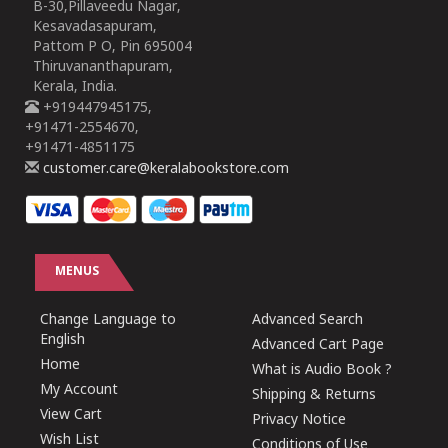
B-30,Pillaveedu Nagar,
Kesavadasapuram,
Pattom P O, Pin 695004
Thiruvananthapuram,
Kerala, India.
+919447945175,
+91471-2554670,
+91471-4851175
customer.care@keralabookstore.com
MENUS
Change Language to
Advanced Search
English
Advanced Cart Page
Home
What is Audio Book ?
My Account
Shipping & Returns
View Cart
Privacy Notice
Wish List
Conditions of Use