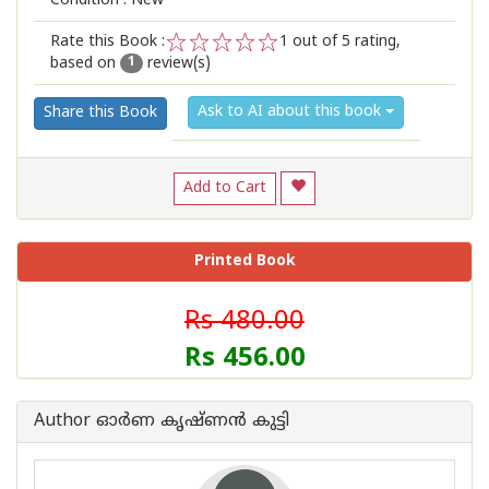
Condition : New
Rate this Book :
1
out of 5 rating,
based on
review(s)
1
2
3
4
5
1
Ask to AI about this book
Share this Book
Add to Cart
Printed Book
Rs 480.00
Rs 456.00
Author ഓര്‍ണ കൃഷ്ണന്‍ കുട്ടി