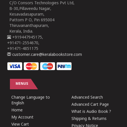
C/O Consors Technologies Pvt Ltd,
B-30,Pillaveedu Nagar,
Kesavadasapuram,
Pattom P O, Pin 695004
Thiruvananthapuram,
Kerala, India.
+919447945175,
+91471-2554670,
+91471-4851175
customer.care@keralabookstore.com
MENUS
Change Language to
Advanced Search
English
Advanced Cart Page
Home
What is Audio Book ?
My Account
Shipping & Returns
View Cart
Privacy Notice