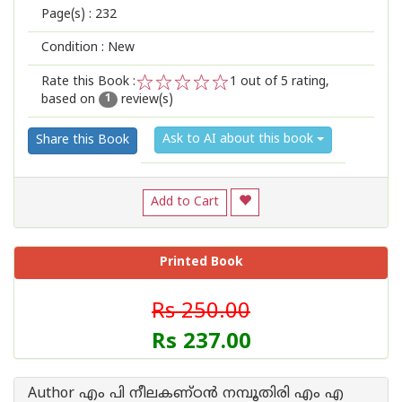
Page(s) :
232
Condition : New
Rate this Book :
1
out of 5 rating,
based on
review(s)
1
2
3
4
5
1
Ask to AI about this book
Share this Book
Add to Cart
Printed Book
Rs 250.00
Rs 237.00
Author എം പി നീലകണ്ഠന്‍ നമ്പൂതിരി എം എ