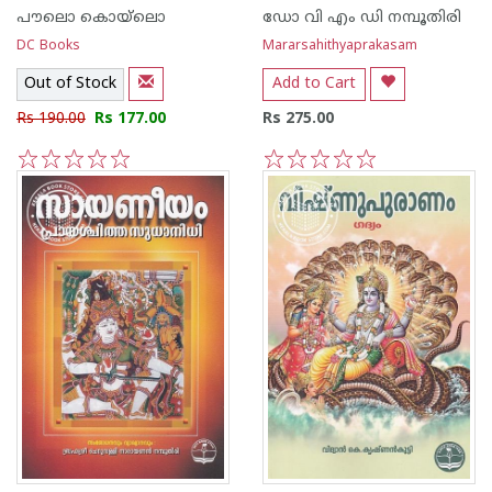
പൗലൊ കൊയ്ലൊ
ഡോ വി എം ഡി നമ്പൂതിരി
DC Books
Mararsahithyaprakasam
Out of Stock
Add to Cart
Rs 190.00
Rs 177.00
Rs 275.00
1
2
3
4
5
1
2
3
4
5