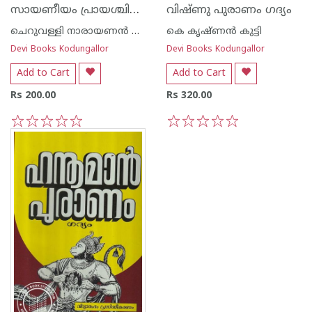
സായണീയം പ്രായശ്ചിത്ത സുധാനിധി
വിഷ്ണു പുരാണം ഗദ്യം
ചെറുവള്ളി നാരായണന്‍ നമ്പൂതിരി
കെ കൃഷ്ണന്‍ കുട്ടി
Devi Books Kodungallor
Devi Books Kodungallor
Add to Cart
Add to Cart
Rs 200.00
Rs 320.00
1
2
3
4
5
1
2
3
4
5