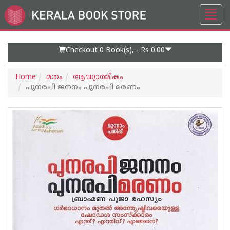
Toggl
Go
navig
to
Home
Page
Checkout 0
Book(s), -
Rs 0.00
Home
മതം
ആദ്ധ്യാത്മികം
പുനരപി ജനനം പുനരപി മരണം