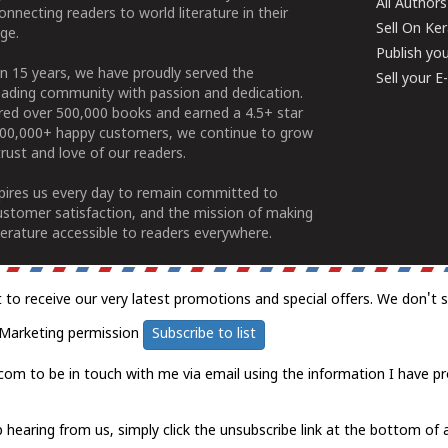
All Authors
connecting readers to world literature in their
Sell On Ke
ge.
Publish yo
n 15 years, we have proudly served the
Sell your 
ading community with passion and dedication.
ered over 500,000 books and earned a 4.5+ star
100,000+ happy customers, we continue to grow
rust and love of our readers.
spires us every day to remain committed to
ustomer satisfaction, and the mission of making
erature accessible to readers everywhere.
t to receive our very latest promotions and special offers. We don't 
Marketing permission
Subscribe to list
com to be in touch with me via email using the information I have pr
 hearing from us, simply click the unsubscribe link at the bottom of