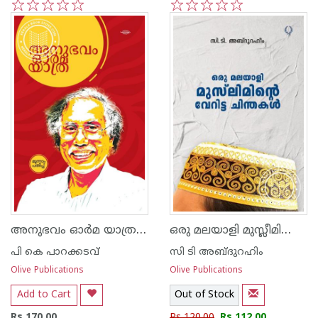
1
2
3
4
5
1
2
3
4
5
അനുഭവം ഓര്‍മ യാത്ര - പി കെ പാറക്കടവ്
ഒരു മലയാളി മുസ്ലീമിന്‍റെ വേറിട്ട ചിന്തകള്‍
പി കെ പാറക്കടവ്‌
സി ടി അബ്ദുറഹിം
Olive Publications
Olive Publications
Add to Cart
Out of Stock
Rs 170.00
Rs 120.00
Rs 112.00