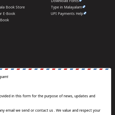
Download Fonts
rala Book Store
Type in Malayalam
ur E-Book
UPI Payments Help
E-Book
spam!
ovided in this form for the purpose of news, updates and
 any email we send or
contact us
. We value and respect your