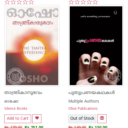
1
2
3
4
5
1
2
3
4
5
താന്ത്രികാനുഭവം
പുതുപ്രണയകഥകള്‍
ഓഷോ
Multiple Authors
Silence Books
Olive Publications
Add to Cart
Out of Stock
Rs 270.00
Rs 251.00
Rs 140.00
Rs 130.00