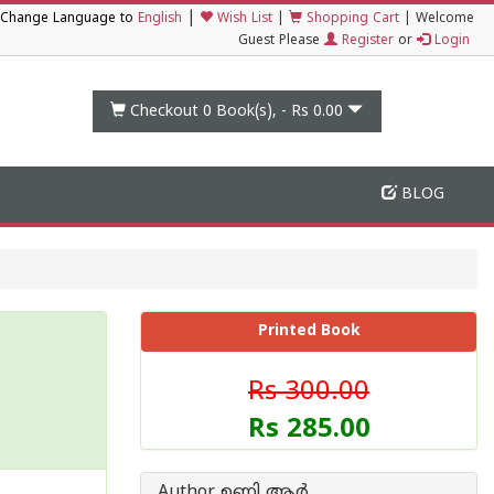
|
Change Language to
English
Wish List
|
Shopping Cart
|
Welcome
Guest Please
Register
or
Login
Checkout 0
Book(s), -
Rs 0.00
BLOG
Printed Book
Rs 300.00
Rs 285.00
Author ഉണ്ണി ആര്‍