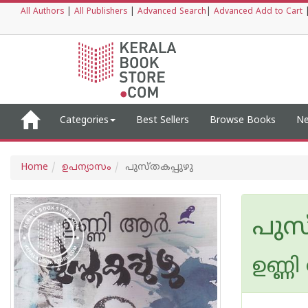
All Authors
|
All Publishers
|
Advanced Search
|
Advanced Add to Cart
Categories
Best Sellers
Browse Books
Ne
Home
ഉപന്യാസം
പുസ്തകപ്പുഴു
പുസ്
ഉണ്ണി