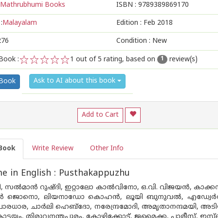
Mathrubhumi Books
ISBN :
9789389869170
:
Malayalam
Edition :
Feb 2018
276
Condition : New
Book :
1
out of 5 rating, based on
review(s)
1
1
2
3
4
5
Ask to AI about this book
 Book
Add to Cart
Book
Write Review
Other Info
 in English : Pusthakappuzhu
 സല്‍മാന്‍ റുഷ്ദി, ഇറ്റാലോ കാല്‍വിനോ, ഒ.വി. വിജയന്‍, കാക്കന
ന്‍ ജൊനൊ, ലിയനാഡോ കൊഹന്‍, ലൂയി ബുനുവല്‍, എഡ്വേര്‍
ിചാരധാര, ചാര്‍ലി ഹെബ്ദോ, നരേന്ദ്രമോദി, അമൃതാനന്ദമയി, അടിയ
 കോട്ടയം, തിരുവനന്തപുരം, കോഴിക്കോട്, ജമൈക്ക, പാരീസ്, ഇസ്‌