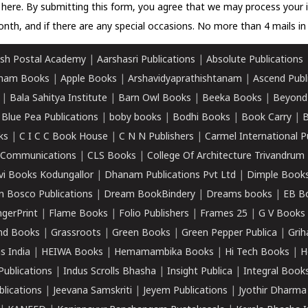
k here.
By submitting this form, you agree that we may process your 
nth, and if there are any special occasions. No more than 4 mails in 
sh Postal Academy
|
Aarshasri Publications
|
Absolute Publications
ham Books
|
Apple Books
|
Arshavidyaprathishtanam
|
Ascend Publ
|
Bala Sahitya Institute
|
Barn Owl Books
|
Beeka Books
|
Beyond
|
Blue Pea Publications
|
boby books
|
Bodhi Books
|
Book Carry
|
B
ks
|
C I C C Book House
|
C N N Publishers
|
Carmel International P
k Communications
|
CLS Books
|
College Of Architecture Trivandrum
vi Books Kodungallor
|
Dhanam Publications Pvt Ltd
|
Dimple Book
 Bosco Publications
|
Dream BookBindery
|
Dreams books
|
EB B
ngerPrint
|
Flame Books
|
Folio Publishers
|
Frames 25
|
G V Books
nd Books
|
Grassroots
|
Green Books
|
Green Pepper Publica
|
Grih
s India
|
HEIWA Books
|
Hemamambika Books
|
Hi Tech Books
|
H
Publications
|
Indus Scrolls Bhasha
|
Insight Publica
|
Integral Book
lications
|
Jeevana Samskriti
|
Jeyem Publications
|
Jyothir Dharma