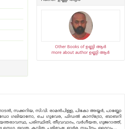
Other Books of ഉണ്ണി ആര്‍
more about author ഉണ്ണി ആര്‍
ാടന്‍, സക്കറിയ, സി.വി. രാമന്‍പിള്ള, പികോ അയ്യര്‍, പാബ്ലോ
ഡോ ഗലിയാനോ, ചെ ഗുവേര, ഫിഡല്‍ കാസ്‌ട്രോ, ബാബറി
ന്തരാവസ്ഥ, പരിസ്ഥിതി, തീവ്രവാദം, വര്‍ഗീയത, ഗുജറാത്ത്,
ല നെഗ്ര, യാത്ര, കവിത, പരിഭാഷ, ഓര്‍മ, സ്വപ്നം, ദൈവം….