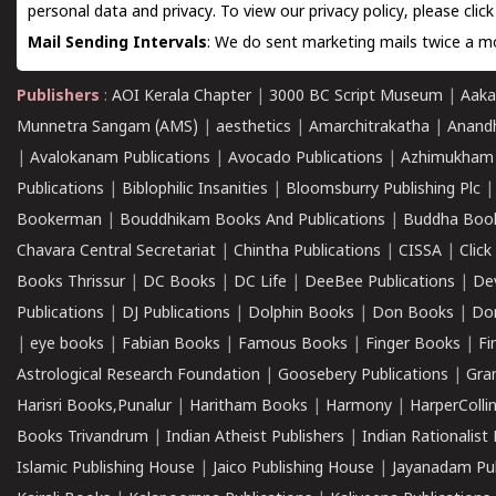
personal data and privacy. To view our privacy policy, please
clic
Mail Sending Intervals
: We do sent marketing mails twice a mo
Publishers
:
AOI Kerala Chapter
|
3000 BC Script Museum
|
Aaka
Munnetra Sangam (AMS)
|
aesthetics
|
Amarchitrakatha
|
Anand
|
Avalokanam Publications
|
Avocado Publications
|
Azhimukham
Publications
|
Biblophilic Insanities
|
Bloomsburry Publishing Plc
Bookerman
|
Bouddhikam Books And Publications
|
Buddha Boo
Chavara Central Secretariat
|
Chintha Publications
|
CISSA
|
Clic
Books Thrissur
|
DC Books
|
DC Life
|
DeeBee Publications
|
De
Publications
|
DJ Publications
|
Dolphin Books
|
Don Books
|
Don
|
eye books
|
Fabian Books
|
Famous Books
|
Finger Books
|
Fi
Astrological Research Foundation
|
Goosebery Publications
|
Gra
Harisri Books,Punalur
|
Haritham Books
|
Harmony
|
HarperCollin
Books Trivandrum
|
Indian Atheist Publishers
|
Indian Rationalist 
Islamic Publishing House
|
Jaico Publishing House
|
Jayanadam Pub