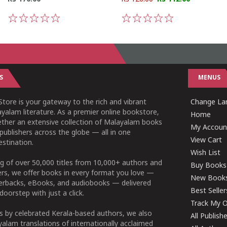
1
2
3
4
5
1
2
3
4
5
S
MENUS
tore is your gateway to the rich and vibrant
Change Lan
yalam literature. As a premier online bookstore,
Home
ether an extensive collection of Malayalam books
My Accoun
publishers across the globe — all in one
View Cart
stination.
Wish List
g of over 50,000 titles from 10,000+ authors and
Buy Books
ers, we offer books in every format you love —
New Book
perbacks, eBooks, and audiobooks — delivered
Best Seller
doorstep with just a click.
Track My O
 by celebrated Kerala-based authors, we also
All Publish
alam translations of internationally acclaimed