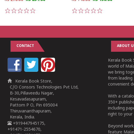
1
2
3
4
5
1
2
3
4
5
CONTACT
ABOUT U
Kerala Book S
world of Mala
we bring tog
from leading 
Kerala Book Store,
convenient de
C/O Consors Technologies Pvt Ltd,
B-30,Pillaveedu Nagar,
With a catalo
Kesavadasapuram,
350+ publish
Pattom P O, Pin 695004
including pa
Thiruvananthapuram,
right to your 
Kerala, India.
+919447945175,
Beyond works
+91471-2554670,
feature Malay