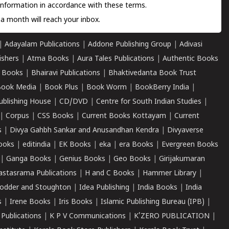
information in accordance with these terms.
a month will reach your inbox.
|
Adayalam Publications
|
Addone Publishing Group
|
Adivasi
ishers
|
Atma Books
|
Aura Tales Publications
|
Authentic Books
 Books
|
Bhairavi Publications
|
Bhaktivedanta Book Trust
ook Media
|
Book Plus
|
Book Worm
|
BookBerry India
|
ublishing House
|
CD/DVD
|
Centre for South Indian Studies
|
|
Corpus
|
CSS Books
|
Current Books Kottayam
|
Current
s
|
Divya Gahbh Sankar and Anusandhan Kendra
|
Divyaverse
ooks
|
editindia
|
EK Books
|
eka
|
era Books
|
Evergreen Books
|
Ganga Books
|
Genius Books
|
Geo Books
|
Girijakumaran
astasrama Publications
|
H and C Books
|
Hammer Library
|
odder and Stoughton
|
Idea Publishing
|
India Books
|
India
s
|
Irene Books
|
Iris Books
|
Islamic Publishing Bureau (IPB)
|
 Publications
|
K P V Communications
|
K'ZERO PUBLICATION
|