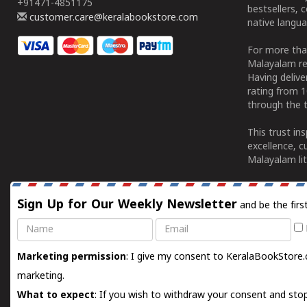
+91471-4851175
bestsellers, 
customer.care@keralabookstore.com
native langua
For more tha
Malayalam re
Having deliv
rating from 
through the t
This trust in
excellence, c
Malayalam lit
Sign Up for Our Weekly Newsletter
and be the firs
Name
Email
Marketing permission
: I give my consent to KeralaBookStore.
marketing.
What to expect
: If you wish to withdraw your consent and stop