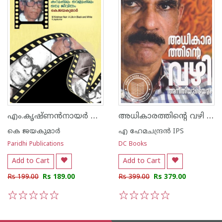
എം.കൃഷ്ണൻനായർ കറുപ്പിലും വെളുപ്പിലും ഒരു ജീവിതം
അധികാരത്തിന്റെ വഴി അനീതിയുടെയും
കെ ജയകുമാര്‍
എ ഹേമചന്ദ്രന്‍ IPS
Paridhi Publications
DC Books
Add to Cart
Add to Cart
Rs 199.00
Rs 189.00
Rs 399.00
Rs 379.00
1
2
3
4
5
1
2
3
4
5