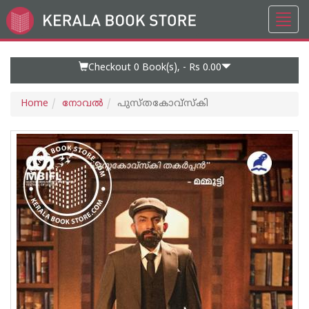
Toggl
Go
navig
to
Home
Page
Checkout 0
Book(s), -
Rs 0.00
Home
നോവല്‍
പുസ്തകോവ്സ്‌കി