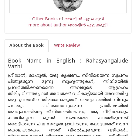
Other Books of അശ്വിന്‍ എടക്കുടി
more about author അശ്വിന്‍ എടക്കുടി
About the Book
Write Review
Book Name in English : Rahasyangalude
Vazhi
ശ്രീലാൽ, രാഹുൽ, യദു കൃഷ്ണ... സിനിമയെന്ന സ്വപ്നം
പിന്തുടരുന്ന മൂന്നു സുഹൃത്തുകൾ, സിനിമയിൽ
പ്രവർത്തിക്കണമെന്ന അവരുടെ ആഗ്രഹം
തിരിച്ചറിഞ്ഞപ്പോൾ അവർക്ക് വഴികാട്ടിയായി അവതരിച്ച
ഒരു പ്രശസ്‌ത തിരക്കഥാകൃത്ത്. അദ്ദേഹത്തിൽ നിന്നും
പലതും പഠിക്കാനാവുമെന്ന പ്രതീക്ഷയിൽ
അദ്ദേഹത്തിന്റെ ജീവിതത്തിലേക്കും ആ വീട്ടിലേക്കും
കയറിച്ചെന്ന മൂവർ സംഘത്തെ കാത്തിരുന്നത്
ഞെട്ടിക്കുന്ന ചില സത്യങ്ങളായിരുന്നു. കോട്ടയത്ത് നടന്ന
കൊലപാതകം... അത് വിരൽചൂണ്ടുന്ന വഴികൾ...