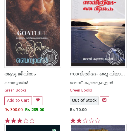
സാവിത്രിദേ- ഒരു വിലാപം
ആടു ജീവിതം
ബെന്യാമിന്‍
മാടമ്പ് കുഞ്ഞുകുട്ടന്‍
Green Books
Green Books
Add to Cart
Out of Stock
Rs 300.00
Rs 285.00
Rs 70.00
1
2
3
4
5
1
2
3
4
5