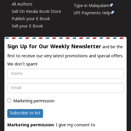
All Authors
Type in Malayalam
Sell On Kerala Book Store
UPI Payments Help
Publish your E-Book
Sell your E-Book
Sign Up for Our Weekly Newsletter
and be the
first to receive our very latest promotions and special offers.
We don't spam!
Name
Email
Marketing permission
Subscribe to list
Marketing permission
: I give my consent to