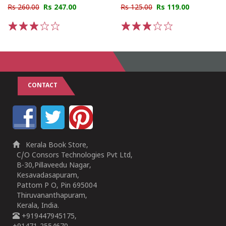
Rs 260.00
Rs 247.00
Rs 125.00
Rs 119.00
1
2
3
4
5
1
2
3
4
5
CONTACT
Kerala Book Store,
C/O Consors Technologies Pvt Ltd,
B-30,Pillaveedu Nagar,
Kesavadasapuram,
Pattom P O, Pin 695004
Thiruvananthapuram,
Kerala, India.
+919447945175,