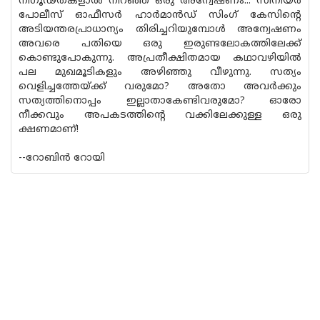
നിഗൂഢതകളാൽ നിറഞ്ഞ ഒരു അന്വേഷണം... സീനിയർ
പോലീസ് ഓഫീസർ ഹാർമാൻഡ് സിംഗ് കേസിന്റെ
അടിയന്തരപ്രാധാന്യം തിരിച്ചറിയുമ്പോൾ അന്വേഷണം
അവരെ പതിയെ ഒരു ഇരുണ്ടലോകത്തിലേക്ക്
കൊണ്ടുപോകുന്നു. അപ്രതീക്ഷിതമായ കഥാവഴിയിൽ
പല മുഖമൂടികളും അഴിഞ്ഞു വീഴുന്നു. സത്യം
വെളിച്ചത്തേയ്ക്ക് വരുമോ? അതോ അവർക്കും
സത്യത്തിനൊപ്പം ഇല്ലാതാകേണ്ടിവരുമോ? ഓരോ
നീക്കവും അപകടത്തിൻ്റെ വക്കിലേക്കുള്ള ഒരു
ക്ഷണമാണ്!
--റോബിൻ റോയി