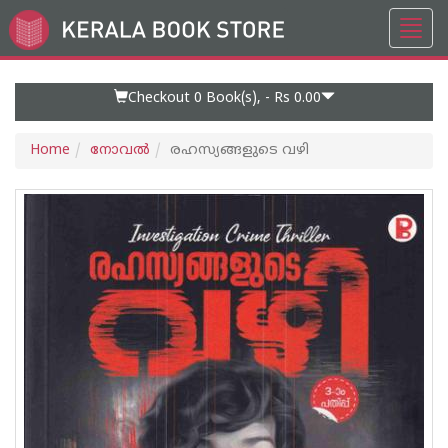
Toggl
Go
navig
to
Home
Page
Checkout 0
Book(s), -
Rs 0.00
Home
നോവല്‍
രഹസ്യങ്ങളുടെ വഴി