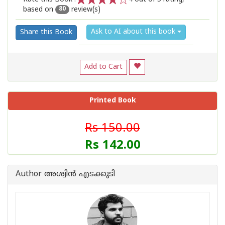
based on
review(s)
1
2
3
4
5
80
Ask to AI about this book
Share this Book
Add to Cart
Printed Book
Rs 150.00
Rs 142.00
Author അശ്വിന്‍ എടക്കുടി