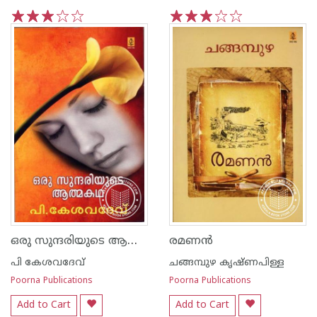
1
2
3
4
5
1
2
3
4
5
ഒരു സുന്ദരിയുടെ ആത്മകഥ
രമണ‌ന്‍
പി കേശവദേവ്‌
ചങ്ങമ്പുഴ കൃഷ്ണപിള്ള
Poorna Publications
Poorna Publications
Add to Cart
Add to Cart