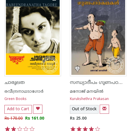
സന്ധ്യാദീപം ഗുണപഠകഥകള്‍
ചാരുലത
രവീന്ദ്രനാഥടാഗോര്‍
മനോജ് മനയില്‍
Green Books
Kurukshethra Prakasan
Add to Cart
Out of Stock
Rs 170.00
Rs 161.00
Rs 25.00