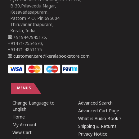
C/O Consors Technologies Pvt Ltd,
B-30,Pillaveedu Nagar,
Kesavadasapuram,
Pattom P O, Pin 695004
Thiruvananthapuram,
Kerala, India.
+919447945175,
+91471-2554670,
+91471-4851175
customer.care@keralabookstore.com
MENUS
Change Language to
Advanced Search
English
Advanced Cart Page
Home
What is Audio Book ?
My Account
Shipping & Returns
View Cart
Privacy Notice