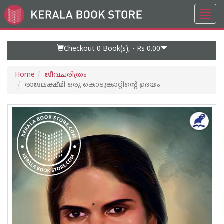
Toggl
Go
navig
to
Home
Page
Checkout 0
Book(s), -
Rs 0.00
Home
ജീവചരിത്രം
രാജലക്ഷ്മി ഒരു കൊടുങ്കാറ്റിന്റെ ഉദയം