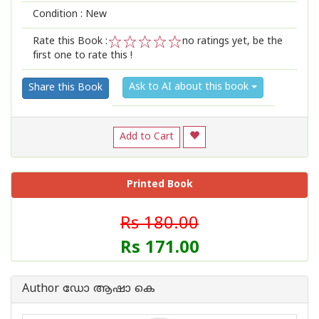
Condition : New
Rate this Book :
no ratings yet, be the
first one to rate this !
1
2
3
4
5
Ask to AI about this book
Share this Book
Add to Cart
Printed Book
Rs 180.00
Rs 171.00
Author ഡോ ആഷാ കെ