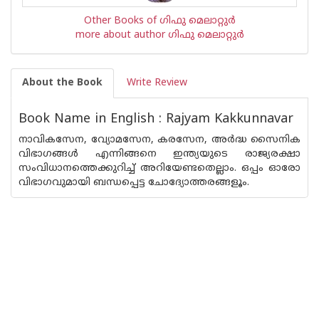
Other Books of ഗിഫു മെലാറ്റുര്‍‌
more about author ഗിഫു മെലാറ്റുര്‍‌
About the Book
Write Review
Book Name in English : Rajyam Kakkunnavar
നാവികസേന, വ്യോമസേന, കരസേന, അർദ്ധ സൈനിക
വിഭാഗങ്ങൾ എന്നിങ്ങനെ ഇന്ത്യയുടെ രാജ്യരക്ഷാ
സംവിധാനത്തെക്കുറിച്ച് അറിയേണ്ടതെല്ലാം. ഒപ്പം ഓരോ
വിഭാഗവുമായി ബന്ധപ്പെട്ട ചോദ്യോത്തരങ്ങളൂം.