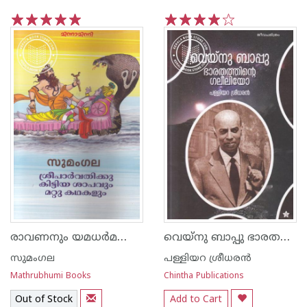
1
2
3
4
5
1
2
3
4
5
രാവണനും യമധര്‍മനും മറ്റു കഥകളും
വെയ്നു ബാപ്പു ഭാരതത്തിന്റെ ഗലീലിയോ
സുമംഗല
പള്ളിയറ ശ്രീധര‌ന്‍
Mathrubhumi Books
Chintha Publications
Out of Stock
Add to Cart