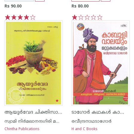
Rs 90.00
Rs 80.00
1
2
3
4
5
1
2
3
4
5
ആയുര്‍വേദ ചിക്തിസാശാസ്ത്രം
ടാഗോര്‍ കഥകള്‍ കാബുളിവാലയും മറ്റുകഥകളും
സ്വാമി നിര്‍മലാനന്ദഗിരി മഹരാജ്‌
രവീന്ദ്രനാഥടാഗോര്‍
Chintha Publications
H and C Books