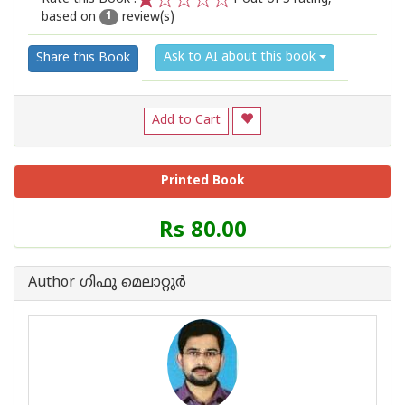
based on
review(s)
1
2
3
4
5
1
Ask to AI about this book
Share this Book
Add to Cart
Printed Book
Price
Rs 80.00
of
this
Book
Author ഗിഫു മെലാറ്റുര്‍‌
is