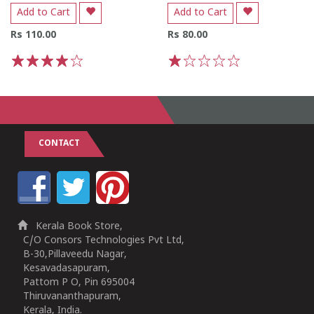
Add to Cart
Add to Cart
Rs 110.00
Rs 80.00
1
2
3
4
5
1
2
3
4
5
CONTACT
Kerala Book Store,
C/O Consors Technologies Pvt Ltd,
B-30,Pillaveedu Nagar,
Kesavadasapuram,
Pattom P O, Pin 695004
Thiruvananthapuram,
Kerala, India.