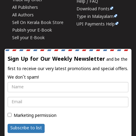
Track My Order
Help / FAQ
All Publishers
Download Fonts
All Authors
Type in Malayalam
Sell On Kerala Book Store
UPI Payments Help
Publish your E-Book
Sell your E-Book
Sign Up for Our Weekly Newsletter
and be the
first to receive our very latest promotions and special offers.
We don't spam!
Name
Email
Marketing permission
Subscribe to list