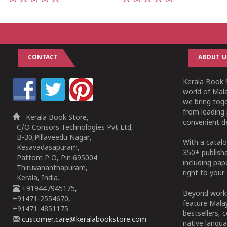
1
2
3
4
5
1
2
3
4
5
CONTACT
ABOUT U
Kerala Book S
world of Mala
we bring tog
from leading 
Kerala Book Store,
convenient de
C/O Consors Technologies Pvt Ltd,
B-30,Pillaveedu Nagar,
With a catalo
Kesavadasapuram,
350+ publish
Pattom P O, Pin 695004
including pa
Thiruvananthapuram,
right to your 
Kerala, India.
+919447945175,
Beyond works
+91471-2554670,
feature Malay
+91471-4851175
bestsellers, 
customer.care@keralabookstore.com
native langua