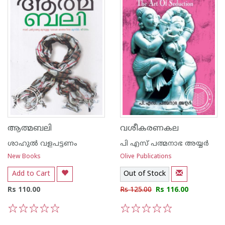
ആത്മബലി
വശീകരണകല
ശാഹുല്‍ വളപട്ടണം
പി എസ് പത്മനാഭ അയ്യര്‍
New Books
Olive Publications
Add to Cart
Out of Stock
Rs 110.00
Rs 125.00
Rs 116.00
1
2
3
4
5
1
2
3
4
5