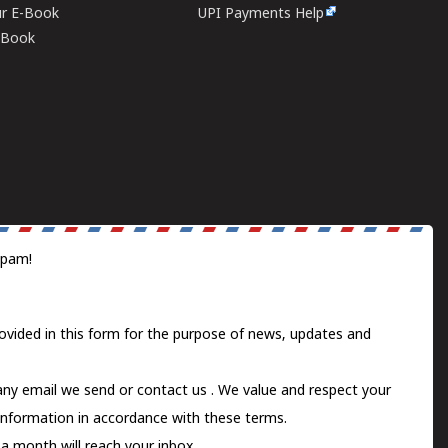
ur E-Book
UPI Payments Help
E-Book
spam!
ovided in this form for the purpose of news, updates and
 any email we send or
contact us
. We value and respect your
information in accordance with these terms.
a month will reach your inbox.