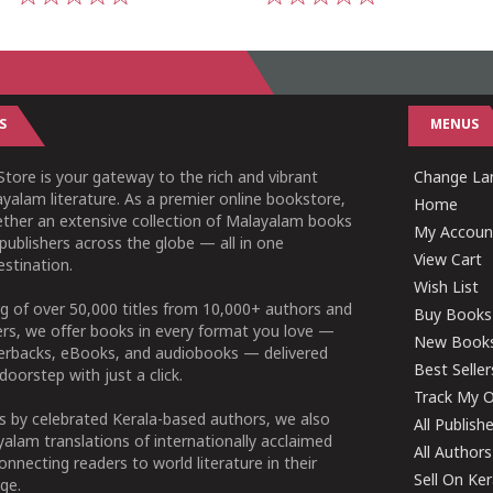
1
2
3
4
5
1
2
3
4
5
S
MENUS
tore is your gateway to the rich and vibrant
Change Lan
yalam literature. As a premier online bookstore,
Home
ether an extensive collection of Malayalam books
My Accoun
publishers across the globe — all in one
View Cart
stination.
Wish List
g of over 50,000 titles from 10,000+ authors and
Buy Books
ers, we offer books in every format you love —
New Book
perbacks, eBooks, and audiobooks — delivered
Best Seller
doorstep with just a click.
Track My O
 by celebrated Kerala-based authors, we also
All Publish
alam translations of internationally acclaimed
All Authors
connecting readers to world literature in their
Sell On Ke
ge.