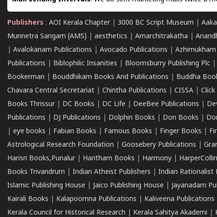
Publishers
:
AOI Kerala Chapter
|
3000 BC Script Museum
|
Aaka
Munnetra Sangam (AMS)
|
aesthetics
|
Amarchitrakatha
|
Anand
|
Avalokanam Publications
|
Avocado Publications
|
Azhimukham
Publications
|
Biblophilic Insanities
|
Bloomsburry Publishing Plc
Bookerman
|
Bouddhikam Books And Publications
|
Buddha Boo
Chavara Central Secretariat
|
Chintha Publications
|
CISSA
|
Clic
Books Thrissur
|
DC Books
|
DC Life
|
DeeBee Publications
|
De
Publications
|
DJ Publications
|
Dolphin Books
|
Don Books
|
Don
|
eye books
|
Fabian Books
|
Famous Books
|
Finger Books
|
Fi
Astrological Research Foundation
|
Goosebery Publications
|
Gra
Harisri Books,Punalur
|
Haritham Books
|
Harmony
|
HarperCollin
Books Trivandrum
|
Indian Atheist Publishers
|
Indian Rationalist 
Islamic Publishing House
|
Jaico Publishing House
|
Jayanadam Pub
Kairali Books
|
Kalapoornna Publications
|
Kaliveena Publications
Kerala Council for Historical Research
|
Kerala Sahitya Akademi
|