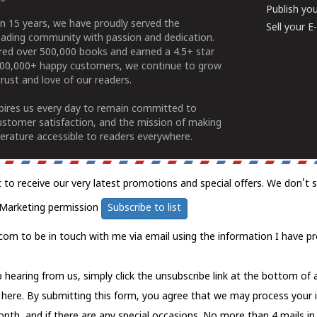
Publish yo
n 15 years, we have proudly served the
Sell your 
ading community with passion and dedication.
ered over 500,000 books and earned a 4.5+ star
100,000+ happy customers, we continue to grow
rust and love of our readers.
spires us every day to remain committed to
ustomer satisfaction, and the mission of making
erature accessible to readers everywhere.
t to receive our very latest promotions and special offers. We don't 
Marketing permission
Subscribe to list
com to be in touch with me via email using the information I have pr
 hearing from us, simply click the unsubscribe link at the bottom of
k here.
By submitting this form, you agree that we may process your 
nth, and if there are any special occasions. No more than 4 mails in 