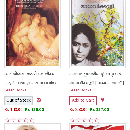
മലയാളത്തിന്റെ സുവര്‍ണ്ണ കഥകള്‍ - മാധവിക്കുട്ടി
റോമിലെ അഭിസാരിക
ആര്‍ബര്‍ട്ടോ മൊറോവിയ
മാധവിക്കുട്ടി [ കമലാ ദാസ് ]
Green Books
Green Books
Out of Stock
Add to Cart
Rs 140.00
Rs 130.00
Rs 250.00
Rs 237.00
1
2
3
4
5
1
2
3
4
5