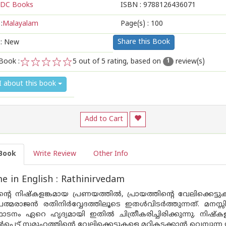
DC Books
ISBN :
9788126436071
:
Malayalam
Page(s) :
100
Share this Book
 : New
Book :
5
out of 5 rating, based on
review(s)
1
1
2
3
4
5
I about this book
Add to Cart
Book
Write Review
Other Info
 in English : Rathinirvedam
്റെ നിഷ്കളങ്കമായ പ്രണയത്തില്‍, പ്രായത്തിന്റെ വേലിക്കെട്ട
ത്മരാജ‌ന്‍ രതിനിര്‍വ്വേദത്തിലൂടെ ഇതള്‍വിടര്‍ത്തുന്നത്. മന
ടനം ഏറെ ഹൃദ്യമായി ഇതില്‍ ചിത്രീകരിച്ചിരിക്കുന്നു. നിഷ്
ല്‍പ്പെട്ട് സമൂഹത്തിന്റെ വേലിക്കെട്ടുകളെ മറികടക്കാ‌ന്‍ വെമ