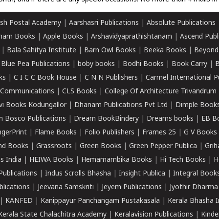
sh Postal Academy
|
Aarshasri Publications
|
Absolute Publications
ham Books
|
Apple Books
|
Arshavidyaprathishtanam
|
Ascend Publ
|
Bala Sahitya Institute
|
Barn Owl Books
|
Beeka Books
|
Beyond
|
Blue Pea Publications
|
boby books
|
Bodhi Books
|
Book Carry
|
B
ks
|
C I C C Book House
|
C N N Publishers
|
Carmel International P
k Communications
|
CLS Books
|
College Of Architecture Trivandrum
vi Books Kodungallor
|
Dhanam Publications Pvt Ltd
|
Dimple Book
 Bosco Publications
|
Dream BookBindery
|
Dreams books
|
EB B
ngerPrint
|
Flame Books
|
Folio Publishers
|
Frames 25
|
G V Books
nd Books
|
Grassroots
|
Green Books
|
Green Pepper Publica
|
Grih
s India
|
HEIWA Books
|
Hemamambika Books
|
Hi Tech Books
|
H
Publications
|
Indus Scrolls Bhasha
|
Insight Publica
|
Integral Book
lications
|
Jeevana Samskriti
|
Jeyem Publications
|
Jyothir Dharma
|
KANFED
|
Kanippayur Panchangam Pustakasala
|
Kerala Bhasha I
Kerala State Chalachitra Academy
|
Keralavision Publications
|
Kinde