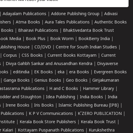
|
Adayalam Publications
|
Addone Publishing Group
|
Adivasi
ishers
|
Atma Books
|
Aura Tales Publications
|
Authentic Books
 Books
|
Bhairavi Publications
|
Bhaktivedanta Book Trust
ook Media
|
Book Plus
|
Book Worm
|
BookBerry India
|
ublishing House
|
CD/DVD
|
Centre for South Indian Studies
|
|
Corpus
|
CSS Books
|
Current Books Kottayam
|
Current
s
|
Divya Gahbh Sankar and Anusandhan Kendra
|
Divyaverse
ooks
|
editindia
|
EK Books
|
eka
|
era Books
|
Evergreen Books
|
Ganga Books
|
Genius Books
|
Geo Books
|
Girijakumaran
astasrama Publications
|
H and C Books
|
Hammer Library
|
odder and Stoughton
|
Idea Publishing
|
India Books
|
India
s
|
Irene Books
|
Iris Books
|
Islamic Publishing Bureau (IPB)
|
 Publications
|
K P V Communications
|
K'ZERO PUBLICATION
|
nstitute
|
Kerala Book Store Publishers
|
Kerala Book Trust
|
r Kalari
|
Kottayam Puspanath Publications
|
Kurukshethra