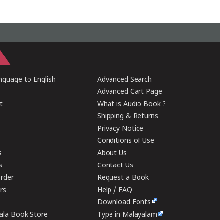
guage to English
Advanced Search
Advanced Cart Page
t
What is Audio Book ?
Shipping & Returns
Privacy Notice
Conditions of Use
s
About Us
s
Contact Us
rder
Request a Book
ers
Help / FAQ
Download Fonts
rala Book Store
Type in Malayalam