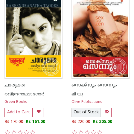
ചാരുലത
സെക്സും സെന്നും
രവീന്ദ്രനാഥടാഗോര്‍
ലി യു
Green Books
Olive Publications
Add to Cart
Out of Stock
Rs 170.00
Rs 161.00
Rs 220.00
Rs 205.00