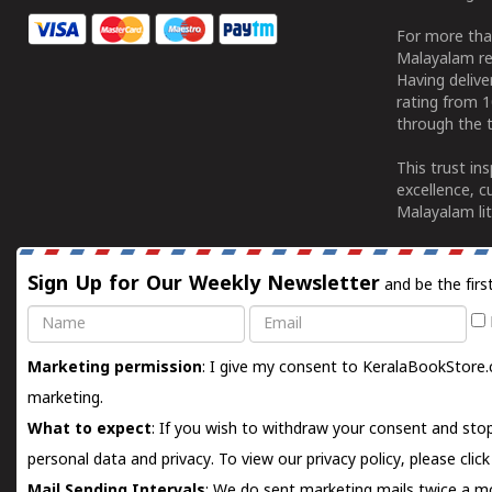
For more tha
Malayalam re
Having deliv
rating from 
through the t
This trust in
excellence, c
Malayalam lit
Sign Up for Our Weekly Newsletter
and be the firs
Name
Email
Marketing permission
: I give my consent to KeralaBookStore.
marketing.
What to expect
: If you wish to withdraw your consent and stop
personal data and privacy. To view our privacy policy, please
clic
Mail Sending Intervals
: We do sent marketing mails twice a mo