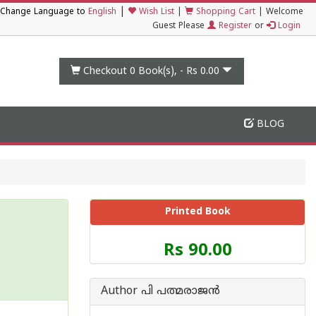
|
Change Language to
English
Wish List
|
Shopping Cart
|
Welcome
Guest Please
Register
or
Login
Checkout 0
Book(s), -
Rs 0.00
BLOG
Printed Book
Price
Rs 90.00
of
this
Book
Author പി പത്മരാജന്‍
is