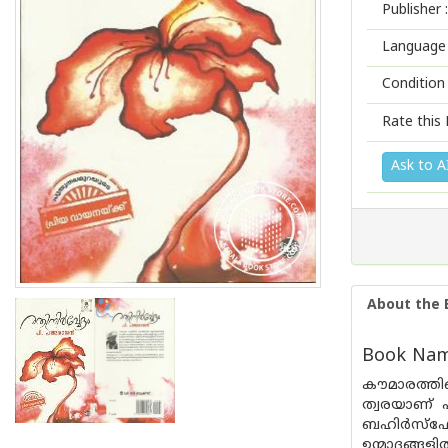
Publisher :
Language 
Condition
Rate this 
Ask to A
About the 
Book Name
കൗമാരത്തിന
ത്വരയാണ് പ
ബഹിര്‍സ്ഫോ
ഉന്മാദങ്ങളി