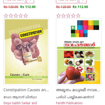
Rs 120.00
Rs 112.00
Rs 120.00
Rs 112.00
1
2
3
4
5
1
2
3
4
5
Constipation Causes and Cure
അമൃതം മധുരമീ നവഭലങ്ങള്‍
ഡോ ആനന്ദ് ധി‌ന്‍ഗ്ര
പരിധി പബ്ലിക്കേഷന്‍സ്
Divya Gahbh Sankar and
Paridhi Publications