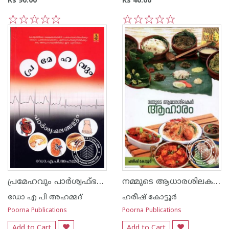
Rs 90.00
Rs 40.00
1
2
3
4
5
1
2
3
4
5
പ്രമേഹവും പാര്‍ശ്വഫ്ഭലങ്ങളും
നമ്മുടെ ആധാരശിലകള്‍ ആഹാരം
ഡോ എ പി അഹമ്മദ്
ഹരീഷ് കോട്ടൂര്‍
Poorna Publications
Poorna Publications
Add to Cart
Add to Cart