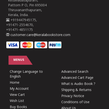
Kesavadasapuram,
Pattom P O, Pin 695004
Thiruvananthapuram,
Kerala, India.
+919447945175,
+91471-2554670,
+91471-4851175
customer.care@keralabookstore.com
MENUS
Change Language to
Advanced Search
English
Advanced Cart Page
Home
What is Audio Book ?
My Account
Shipping & Returns
View Cart
Privacy Notice
Wish List
Conditions of Use
Buy Books
About Us