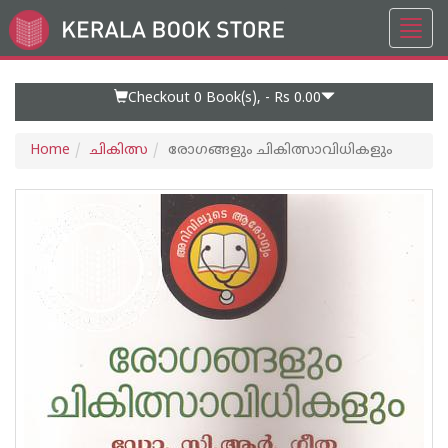
Toggl
Go
navig
to
Home
Page
Checkout 0
Book(s), -
Rs 0.00
Home
ചികിത്സ
രോഗങ്ങളും ചികിത്സാവിധികളും