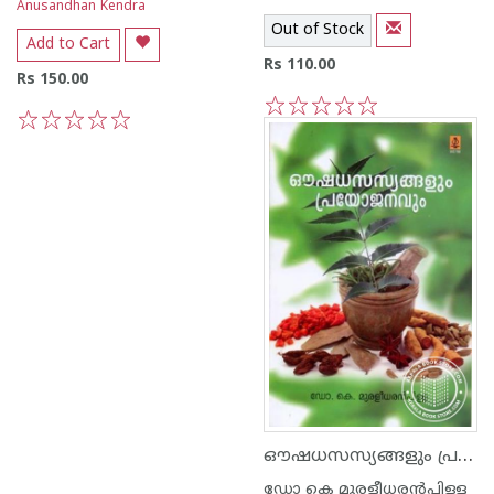
Anusandhan Kendra
Out of Stock
Add to Cart
Rs 110.00
Rs 150.00
1
2
3
4
5
1
2
3
4
5
ഔഷധസസ്യങ്ങളും പ്രയോജനവും
ഡോ കെ മുരളീധര‌ന്‍പിള്ള