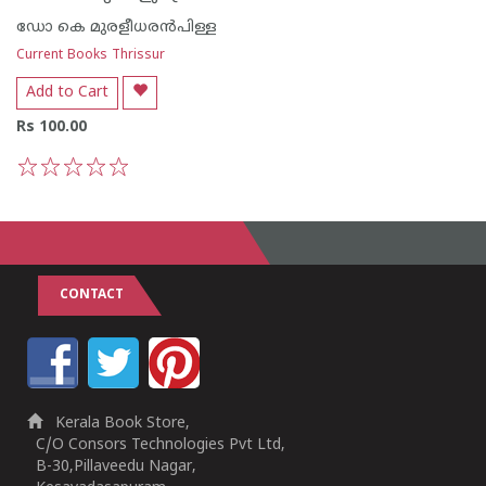
ഡോ കെ മുരളീധര‌ന്‍പിള്ള
Current Books Thrissur
Add to Cart
Rs 100.00
1
2
3
4
5
CONTACT
Kerala Book Store,
C/O Consors Technologies Pvt Ltd,
B-30,Pillaveedu Nagar,