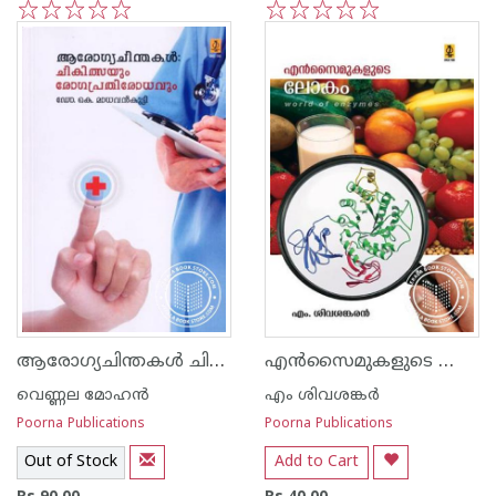
1
2
3
4
5
1
2
3
4
5
ആരോഗ്യചിന്തകള്‍ ചികിത്സയും രോഗ പ്രതിരോധവും
എ‌ന്‍സൈമുകളുടെ ലോകം
വെണ്ണല മോഹ‌ന്‍
എം ശിവശങ്കർ
Poorna Publications
Poorna Publications
Out of Stock
Add to Cart