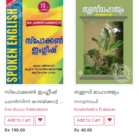
സ്പോക്കണ്‍ ഇംഗ്ലീഷ്
തുളസി മാഹാത്മ്യം
ഫ്രാന്‍സിസ് കാരയ്ക്കാട്ട് ഏസ് ഡി ബി
സവ്യസാചി
Don Bosco Publications
Kurukshethra Prakasan
Add to Cart
Add to Cart
Rs 190.00
Rs 40.00