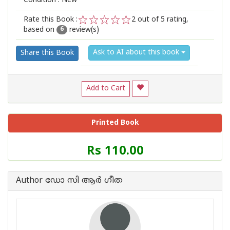
Condition : New
Rate this Book :
2
out of 5 rating,
based on
review(s)
1
2
3
4
5
6
Ask to AI about this book
Share this Book
Add to Cart
Printed Book
Price
Rs 110.00
of
this
Book
Author ഡോ സി ആര്‍ ഗീത
is