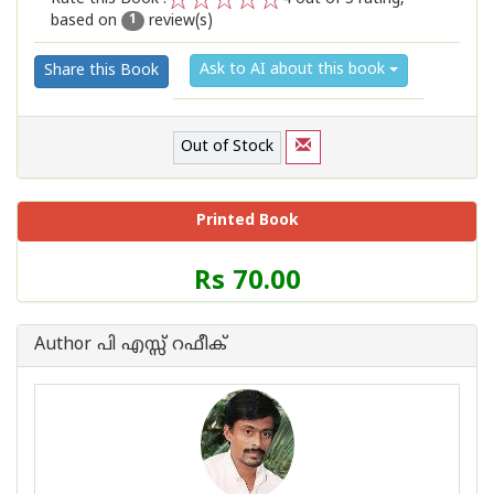
based on
review(s)
1
2
3
4
5
1
Ask to AI about this book
Share this Book
Out of Stock
Printed Book
Price
Rs 70.00
of
this
Book
Author പി എസ്സ് റഫീക്‍
is