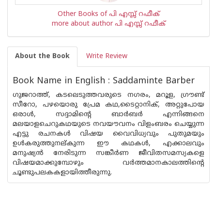
Other Books of പി എസ്സ് റഫീക്‍
more about author പി എസ്സ് റഫീക്‍
About the Book
Write Review
Book Name in English : Saddaminte Barber
ഗുജറാത്ത്, കടലെടുത്തവരുടെ നഗരം, മറൂള, ഗ്രൗണ്ട്
സീറോ, പഴയൊരു പ്രേമ കഥ,ടൈറ്റാനിക്, അറ്റുപോയ
ഒരാള്‍, സദ്ദാമിന്റെ ബാര്‍ബര്‍ എന്നിങ്ങനെ
മലയാളചെറുകഥയുടെ നവയൗവനം വിളംബരം ചെയ്യുന്ന
എട്ടു രചനകള്‍ വിഷയ വൈവിധ്യവും പുതുമയും
ഉള്‍കരുത്തുനല്കുന്ന ഈ കഥകള്‍, എക്കാലവും
മനുഷ്യന്‍ നേരിടുന്ന സങ്കീര്‍ണ ജീവിതസമസ്യകളെ
വിഷയമാക്കുമ്പോഴും വര്‍ത്തമാനകാലത്തിന്റെ
ചൂണ്ടുപലകകളായിത്തീരുന്നു.