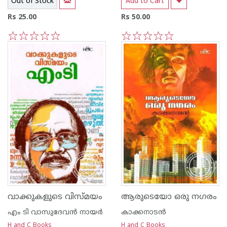
Out of Stock
Add to Cart
Rs 25.00
Rs 50.00
1
2
3
4
5
1
2
3
4
5
വാക്കുകളുടെ വിസ്മയം
ആരുടെയോ ഒരു നഗരം
എം ടി വാസുദേവന്‍ നായര്‍
കാക്കനാടന്‍
H and C Books
H and C Books