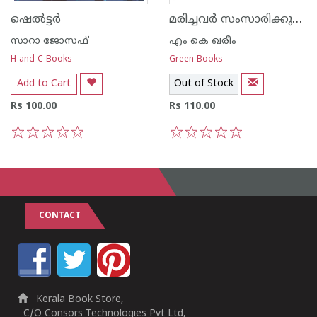
മരിച്ചവര്‍ സംസാരിക്കുന്നത്
ഷെല്‍ട്ടര്‍
സാറാ ജോസഫ്
എം കെ ഖരീം
H and C Books
Green Books
Add to Cart
Out of Stock
Rs 100.00
Rs 110.00
1
2
3
4
5
1
2
3
4
5
CONTACT
Kerala Book Store,
C/O Consors Technologies Pvt Ltd,