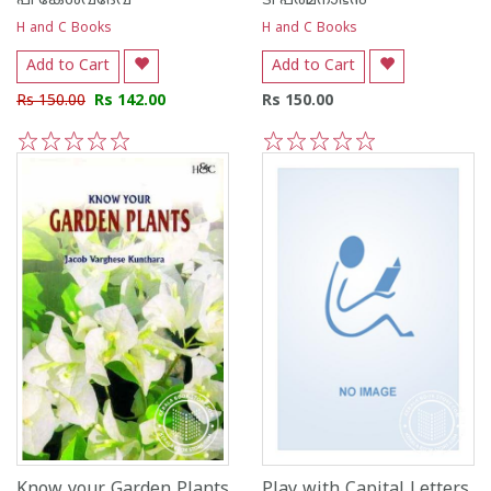
പി കേശവദേവ്‌
ടി പത്മനാഭന്‍
H and C Books
H and C Books
Add to Cart
Add to Cart
Rs 150.00
Rs 142.00
Rs 150.00
1
2
3
4
5
1
2
3
4
5
Know your Garden Plants
Play with Capital Letters