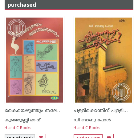
purchased
കൈയെഴുത്തും തലേലെഴുത്തും
പള്ളിക്കെന്തിന്‌ പള്ളിക്കൂടം
കുഞ്ഞുണ്ണി മാഷ്‌
ഡി ബാബു പോള്‍
H and C Books
H and C Books