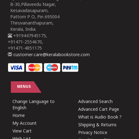
B-30,Pillaveedu Nagar,
Kesavadasapuram,
Pattom P O, Pin 695004
Thiruvananthapuram,
Kerala, India.
+919447945175,
+91471-2554670,
+91471-4851175
customer.care@keralabookstore.com
MENUS
Change Language to
Advanced Search
English
Advanced Cart Page
Home
What is Audio Book ?
My Account
Shipping & Returns
View Cart
Privacy Notice