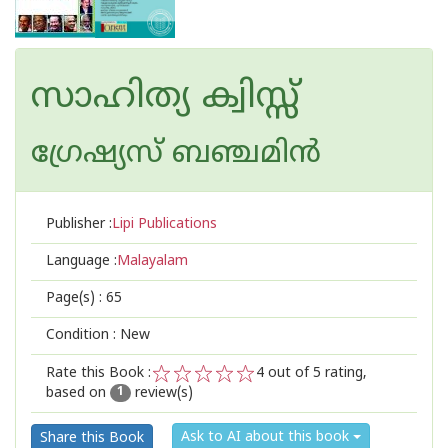
സാഹിത്യ ക്വിസ്സ്
ഗ്രേഷ്യസ്‌ ബഞ്ചമിന്‍
Publisher :
Lipi Publications
Language :
Malayalam
Page(s) :
65
Condition : New
Rate this Book :
4
out of 5 rating,
based on
review(s)
1
2
3
4
5
1
Ask to AI about this book
Share this Book