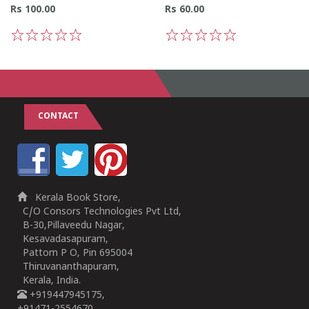
Rs 100.00
Rs 60.00
1
2
3
4
5
1
2
3
4
5
CONTACT
Kerala Book Store,
C/O Consors Technologies Pvt Ltd,
B-30,Pillaveedu Nagar,
Kesavadasapuram,
Pattom P O, Pin 695004
Thiruvananthapuram,
Kerala, India.
+919447945175,