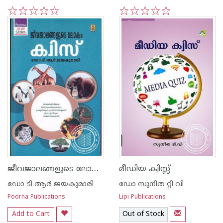
1
2
3
4
5
1
2
3
4
5
ജീവജാലങ്ങളുടെ ലോകം ക്വിസ്സ്
മീഡിയ ക്വിസ്സ്
ഡോ ടി ആര്‍ ജയകുമാരി
ഡോ സുനിത റ്റി വി
Poorna Publications
Lipi Publications
Add to Cart
Out of Stock