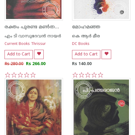
രക്തം പുരണ്ട മണ്‍തരികള്‍
മോഹമഞ്ഞ
എം ടി വാസുദേവന്‍ നായര്‍
കെ ആര്‍ മീര
Current Books Thrissur
DC Books
Add to Cart
Add to Cart
Rs 280.00
Rs 266.00
Rs 140.00
1
2
3
4
5
1
2
3
4
5