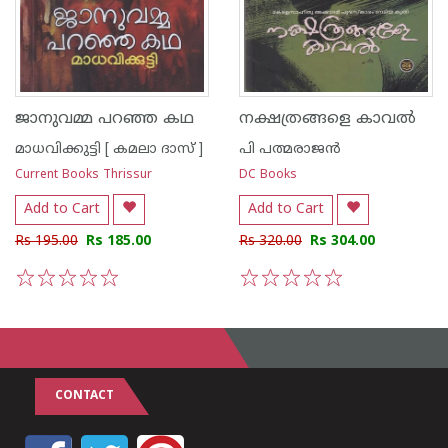
ജാനുവമ്മ പറഞ്ഞ കഥ
നക്ഷത്രങ്ങളെ കാവല്‍
മാധവിക്കുട്ടി [ കമലാ ദാസ് ]
പി പത്മരാജന്‍
Current Books Thrissur
DC Books
Add to Cart
Add to Cart
Rs 195.00
Rs 185.00
Rs 320.00
Rs 304.00
1
2
3
4
5
1
2
3
4
5
CONTACT