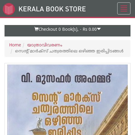
Toggl
Go
navig
to
Home
Page
Checkout 0
Book(s), -
Rs 0.00
Home
യാത്രാവിവരണം
സെന്റ് മാര്‍ക്സ് ചത്വരത്തിലെ ഒഴിഞ്ഞ ഇരിപ്പിടങ്ങള്‍