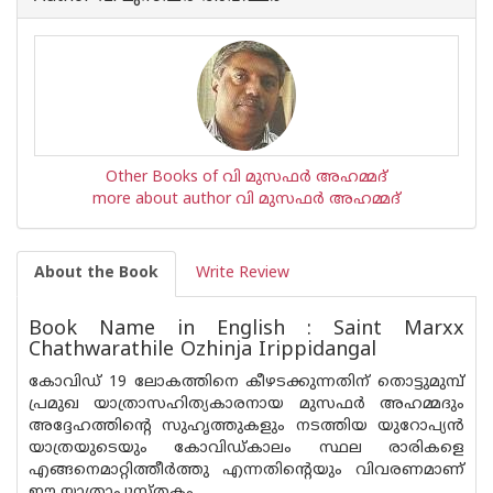
Other Books of വി മുസഫര്‍ അഹമ്മദ്‌
more about author വി മുസഫര്‍ അഹമ്മദ്‌
About the Book
Write Review
Book Name in English : Saint Marxx
Chathwarathile Ozhinja Irippidangal
കോവിഡ് 19 ലോകത്തിനെ കീഴടക്കുന്നതിന് തൊട്ടുമുമ്പ്
പ്രമുഖ യാത്രാസഹിത്യകാരനായ മുസഫര്‍ അഹമ്മദും
അദ്ദേഹത്തിന്റെ സുഹൃത്തുകളും നടത്തിയ യുറോപ്യന്‍
യാത്രയുടെയും കോവിഡ്കാലം സ്ഥല രാരികളെ
എങ്ങനെമാറ്റിത്തീര്‍ത്തു എന്നതിന്റെയും വിവരണമാണ്
ഈ യാത്രാപുസ്തകം.