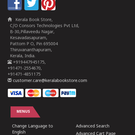
Kerala Book Store,
C/O Consors Technologies Pvt Ltd,
B-30,Pillaveedu Nagar,
Kesavadasapuram,
Pattom P O, Pin 695004
Thiruvananthapuram,
Kerala, India.
+919447945175,
+91471-2554670,
+91471-4851175
customer.care@keralabookstore.com
MENUS
Change Language to
Advanced Search
English
Advanced Cart Page