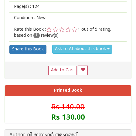
Page(s) :
124
Condition : New
Rate this Book :
1
out of 5 rating,
based on
review(s)
1
2
3
4
5
1
Ask to AI about this book
Share this Book
Add to Cart
Printed Book
Rs 140.00
Rs 130.00
Author വി മുസഫര്‍ അഹമ്മദ്‌