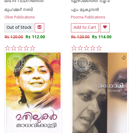
മഹദ് വചനങ്ങള്‍
ഏഴാമത്തെ പൂവ്
മുഹമ്മദ് നബി
എം മുകുന്ദ‌ന്‍
Olive Publications
Poorna Publications
Out of Stock
Add to Cart
Rs 120.00
Rs 112.00
Rs 120.00
Rs 114.00
1
2
3
4
5
1
2
3
4
5