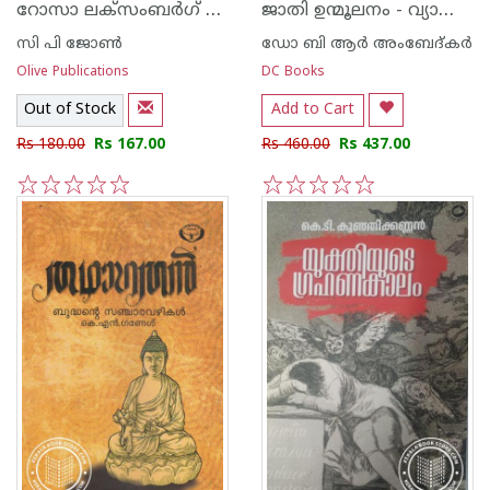
റോസാ ലക്സംബർഗ് ജീവിതം ദർശനം
ജാതി ഉന്മൂലനം - വ്യാഖ്യാന വിമർശനക്കുറിപ്പുകൾ സഹിതം ബി ആർ അംബേദ്‌കർ
സി പി ജോണ്‍
ഡോ ബി ആര്‍ അംബേദ്കര്‍
Olive Publications
DC Books
Out of Stock
Add to Cart
Rs 180.00
Rs 167.00
Rs 460.00
Rs 437.00
1
2
3
4
5
1
2
3
4
5