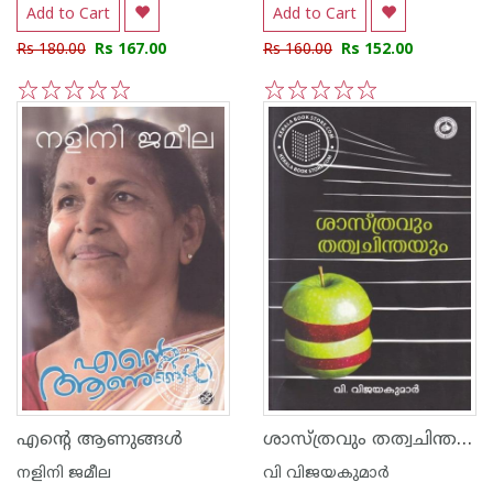
Add to Cart
Add to Cart
Rs 180.00
Rs 167.00
Rs 160.00
Rs 152.00
1
2
3
4
5
1
2
3
4
5
ശാസ്ത്രവും തത്വചിന്തയും
എന്റെ ആണുങ്ങള്‍
നളിനി ജമീല
വി വിജയകുമാര്‍