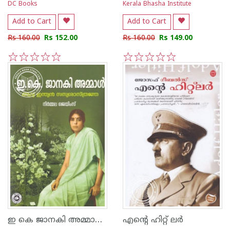
DC Books
Kerala Bhasha Institute
Add to Cart
Add to Cart
Rs 160.00
Rs 152.00
Rs 160.00
Rs 149.00
1
2
3
4
5
1
2
3
4
5
ഇ കെ ജാനകി അമ്മാള്‍ ആദ്യ ഇന്ത്യന്‍ സസ്യശാസ്ത്രജ്ഞ
എന്റെ ഹിറ്റ് ലര്‍