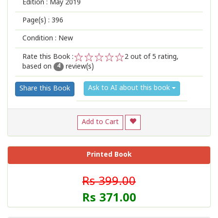
Edition :
May 2019
Page(s) :
396
Condition : New
Rate this Book :
2
out of 5 rating,
based on
review(s)
1
2
3
4
5
4
Ask to AI about this book
Share this Book
Add to Cart
Printed Book
Rs 399.00
Rs 371.00