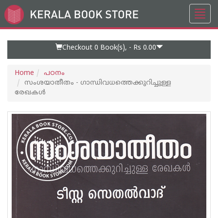
Toggl
Go
navig
to
Home
Page
Checkout 0
Book(s), -
Rs 0.00
Home
പഠനം
സംശയാതീതം - ഗാന്ധിവധത്തെക്കുറിച്ചുള്ള
രേഖകൾ