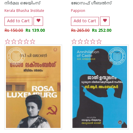
നിര്‍മല ജെയിംസ്
ജോസഫ് ഗീബല്‍സ്
Kerala Bhasha Institute
Pappion
Add to Cart
Add to Cart
Rs 150.00
Rs 139.00
Rs 265.00
Rs 252.00
1
2
3
4
5
1
2
3
4
5