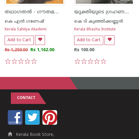
തഥാഗതന്‍ - ഗൗതമബുദ്ധന്റെ വഴികള്‍
യുക്തിയുടെ ഗ്രഹണകാലം
കെ എന്‍ ഗണേഷ്
കെ ടി കുഞ്ഞിക്കണ്ണന്‍
Kerala Sahitya Akademi
Kerala Bhasha Institute
Add to Cart
Add to Cart
Rs 1,250.00
Rs 1,162.00
Rs 100.00
1
2
3
4
5
1
2
3
4
5
CONTACT
Kerala Book Store,