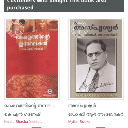
Customers who bought this book also
purchased
കേരളത്തിന്റെ ഇന്നലകള്‍
അസ്പ്യശ്യര്‍
കെ എന്‍ ഗണേഷ്
ഡോ ബി ആര്‍ അംബേദ്കര്‍
Kerala Bhasha Institute
Mythri Books