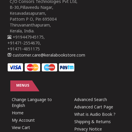
C/O Consors Technologies Pvt Ltd,
B-30,Pillaveedu Nagar,
Kesavadasapuram,
Pattom P O, Pin 695004
Thiruvananthapuram,
Kerala, India.
+919447945175,
+91471-2554670,
+91471-4851175
customer.care@keralabookstore.com
MENUS
Change Language to
Advanced Search
English
Advanced Cart Page
Home
What is Audio Book ?
My Account
Shipping & Returns
View Cart
Privacy Notice