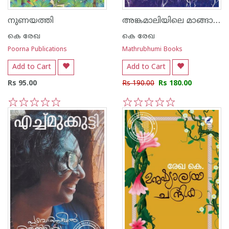
അങ്കമാലിയിലെ മാങ്ങാക്കറിയും വില്ലുവണ്ടിയും മറ്റു കഥകളും
നുണയത്തി
കെ രേഖ
കെ രേഖ
Poorna Publications
Mathrubhumi Books
Add to Cart
Add to Cart
Rs 95.00
Rs 190.00
Rs 180.00
1
2
3
4
5
1
2
3
4
5