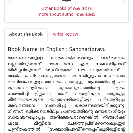
Other Books of കെ രേഖ
more about author കെ രേഖ
About the Book
Write Review
Book Name in English : Sancharipravu
അതുവരെയുള്ള യാത്രകൾക്കൊന്നും ഒരർത്ഥവും
ഇല്ലായിരുന്നെന്ന് ഷാല മിസ് എന്ന സഞ്ചാരിപ്രാവ്
തിരിച്ചറിയുന്നത് ഒടുവിലത്തെ ഈ യാത്രയിലാണ് .
ആർക്കും പിടികൊടുക്കാത്ത ഷാല മിസ്സും ചെങ്കുത്തായ
മലനിരപോലുള്ള അവരുടെ മനസ്സും. പ്രേമത്തിന്റെ പല
രൂപഭാവങ്ങളിലൂടെ പ്രേമാനുഭവത്തിന്റെ ആരും
സഞ്ചരിച്ചി ട്ടില്ലാത്ത താഴ് വരകളിലൂടെ ഒരുകൂട്ടം
തീർത്ഥാടകരുടെ യാത്ര-വഴിതെറ്റിയും വഴിതെറ്റിച്ചും
അവരങ്ങനെ സഞ്ചരിച്ചു കൊണ്ടേണ്ടയിരിക്കുന്നു.
നിങ്ങൾ ഒരിക്കലെങ്കിലും പ്രണയത്തിന്റെ മന്ദാരഭംഗിയും
സായന്തനച്ചോപ്പും അറിഞ്ഞവരാണെങ്കിൽ നിങ്ങൾക്ക്
ഷാല മിസ്സിനെ ചേർത്തുപിടിക്കാനാകും.ഈ
പുസ്തകത്തിൽ ’’സഞ്ചാരിപ്രാവി’’നൊപ്പം’’കൂരിരുട്ടിന്റെ