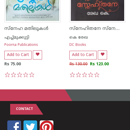
സ്നേഹിതനേ സ്നേഹിതനേ
സ്നേഹ മതിലുകൾ
എച്ച്മുക്കുട്ടി
കെ രേഖ
Poorna Publications
DC Books
Add to Cart
Add to Cart
Rs 75.00
Rs 130.00
Rs 123.00
1
2
3
4
5
1
2
3
4
5
CONTACT