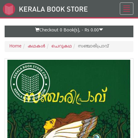
Toggl
Go
navig
to
Home
Page
Checkout 0
Book(s), -
Rs 0.00
Home
കഥകള്‍
ചെറുകഥ
സഞ്ചാരിപ്രാവ്