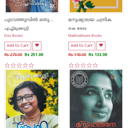
പുടവത്തുമ്പിൽ ഒതുക്കിവെച്ച വിപ്ലവങ്ങള്‍
മനുഷ്യാലയ ചന്ദ്രിക
എച്ച്മുക്കുട്ടി
കെ രേഖ
Don Books
Mathrubhumi Books
Add to Cart
Add to Cart
Rs 270.00
Rs 251.00
Rs 140.00
Rs 133.00
1
2
3
4
5
1
2
3
4
5