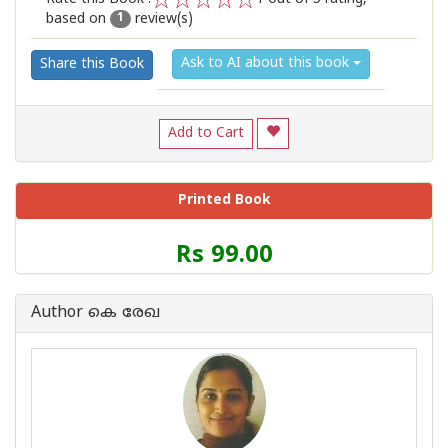
based on
review(s)
1
2
3
4
5
1
Ask to AI about this book
Share this Book
Add to Cart
Printed Book
Price
Rs 99.00
of
this
Book
Author കെ രേഖ
is