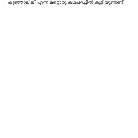
കുഞ്ഞാലില’’ എന്ന മറ്റൊരു കഥപറച്ചിൽ കൂടിയുണ്ടണ്ട്.