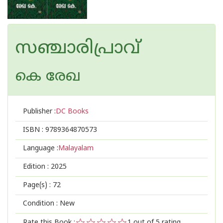
സഞ്ചാരിപ്രാവ്
കെ രേഖ
Publisher :
DC Books
ISBN :
9789364870573
Language :
Malayalam
Edition :
2025
Page(s) :
72
Condition : New
Rate this Book :
1
out of 5 rating,