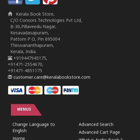
Kerala Book Store,
C/O Consors Technologies Pvt Ltd,
B-30,Pillaveedu Nagar,
Kesavadasapuram,
Pattom P O, Pin 695004
Thiruvananthapuram,
Kerala, India.
+919447945175,
+91471-2554670,
+91471-4851175
customer.care@keralabookstore.com
MENUS
Change Language to
Advanced Search
English
Advanced Cart Page
Home