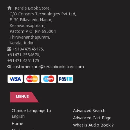
Kerala Book Store,
C/O Consors Technologies Pvt Ltd,
B-30,Pillaveedu Nagar,
Kesavadasapuram,
Pattom P O, Pin 695004
Thiruvananthapuram,
Kerala, India.
+919447945175,
+91471-2554670,
+91471-4851175
customer.care@keralabookstore.com
MENUS
Change Language to
Advanced Search
English
Advanced Cart Page
Home
What is Audio Book ?