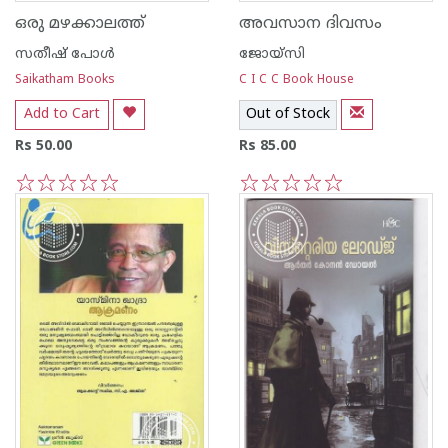
ഒരു മഴക്കാലത്ത്
അവസാന ദിവസം
സതീഷ് പോള്‍
ജോയ്‌സി
Saikatham Books
C I C C Book House
Add to Cart
Out of Stock
Rs 50.00
Rs 85.00
1
2
3
4
5
1
2
3
4
5