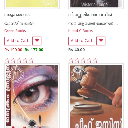
ആക്രമണം
വിസ്റ്റെരിയ ലോഡ്ജ്
യാസ്മിന ഖദ്‌റ
സര്‍ ആര്‍തര്‍ കോനന്‍ ഡോയല്‍
Green Books
H and C Books
Add to Cart
Add to Cart
Rs 190.00
Rs 177.00
Rs 40.00
1
2
3
4
5
1
2
3
4
5