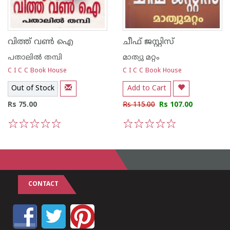
വിത്ത് വണ്‍ ഐ
ചീഫ് ജസ്റ്റിസ്
പതാലില്‍ തമ്പി
മാത്യു മറ്റം
C I C C Book House
C I C C Book House
Out of Stock
Add to Cart
Rs 75.00
Rs 115.00
Rs 107.00
1
2
3
4
5
1
2
3
4
5
CONTACT