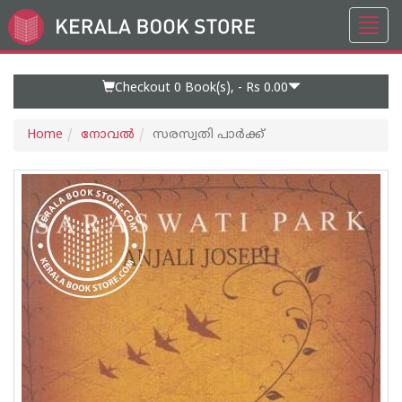
Toggl
Go
navig
to
Home
Page
Checkout 0
Book(s), -
Rs 0.00
Home
നോവല്‍
സരസ്വതി പാര്‍ക്ക്