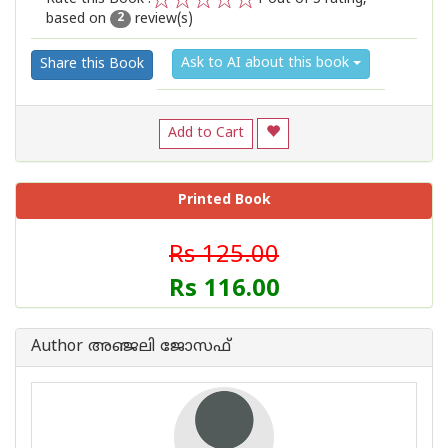
based on
review(s)
1
2
3
4
5
2
Ask to AI about this book
Share this Book
Add to Cart
Printed Book
Rs 125.00
Rs 116.00
Author അഞ്ജലി ജോസഫ്