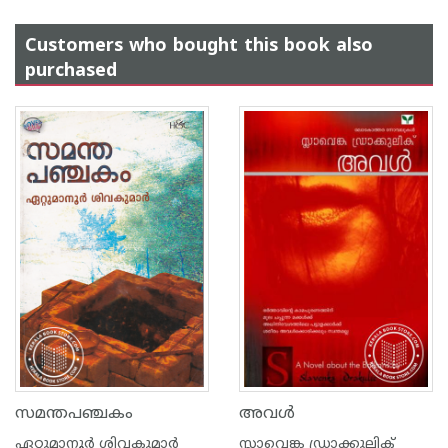
Customers who bought this book also
purchased
സമന്തപഞ്ചകം
അവള്‍
ഏറ്റുമാനൂര്‍ ശിവകുമാര്‍
സ്ലാവെങ്ക ഡ്രാക്കുലിക്