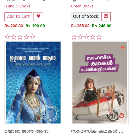
H and C Books
Green Books
Add to Cart
Out of Stock
Rs 200.00
Rs 190.00
Rs 265.00
Rs 246.00
1
2
3
4
5
1
2
3
4
5
സാഹസിക കഥകള്‍ പെണ്‍കുട്ടികള്‍ക്ക്
ഉമ്രാഓ ജാ‌ന്‍ ആദാ