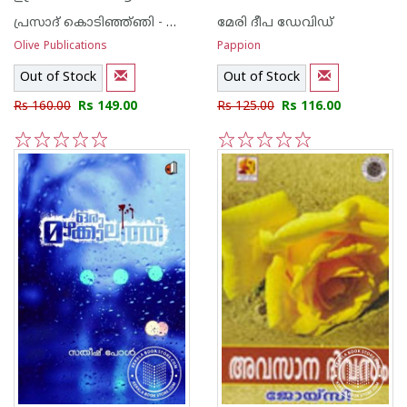
പ്രസാദ് കൊടിഞ്ഞ്ഞി - സുള്‍ഫി
മേരി ദീപ ഡേവിഡ്
Olive Publications
Pappion
Out of Stock
Out of Stock
Rs 160.00
Rs 149.00
Rs 125.00
Rs 116.00
1
2
3
4
5
1
2
3
4
5