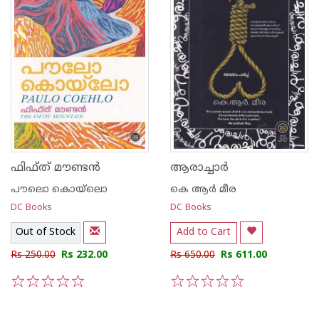
ഫിഫ്‌ത്‌ മൗണ്ട‌ന്‍
ആരാച്ചാര്‍
പൗലൊ കൊയ്ലൊ
കെ ആര്‍ മീര
DC Books
DC Books
Out of Stock
Add to Cart
Rs 250.00
Rs 232.00
Rs 650.00
Rs 611.00
1
2
3
4
5
1
2
3
4
5