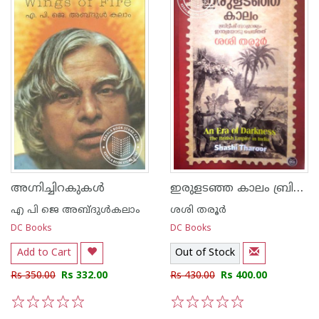
ഇരുളടഞ്ഞ കാലം ബ്രിട്ടീഷ് സാമ്രാജ്യം ഇന്ത്യയോടു ചെയ്തത്
അഗ്നിച്ചിറകുകള്‍
എ പി ജെ അബ്ദുള്‍കലാം
ശശി തരൂർ
DC Books
DC Books
Add to Cart
Out of Stock
Rs 350.00
Rs 332.00
Rs 430.00
Rs 400.00
1
2
3
4
5
1
2
3
4
5