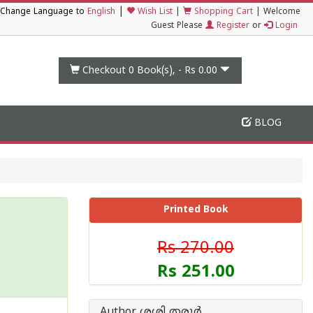
|
Change Language to
English
Wish List
|
Shopping Cart
|
Welcome
Guest Please
Register
or
Login
Checkout 0
Book(s), -
Rs 0.00
BLOG
Printed Book
Rs 270.00
Rs 251.00
Author ശശി തരൂർ