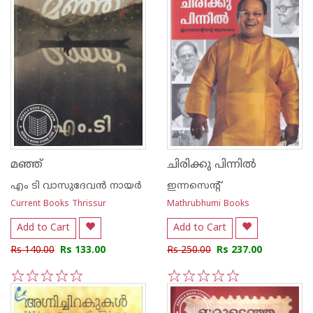
മഞ്ഞ്
ചിരിക്കു പിന്നില്‍
എം ടി വാസുദേവന്‍ നായര്‍
ഇന്നസെന്റ്‌
Current Books Thrissur
Mathrubhumi Books
Add to Cart
Add to Cart
Rs 140.00
Rs 133.00
Rs 250.00
Rs 237.00
1
2
3
4
5
1
2
3
4
5