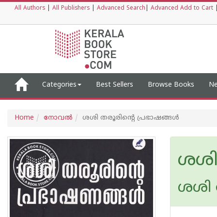
All Authors
|
All Publishers
|
Advanced Search
|
Advanced Add to Cart
Categories
Best Sellers
Browse Books
Ne
Home
നോവല്‍
ശശി തരൂരിന്റെ പ്രഭാഷങ്ങള്‍
ശശി 
ശശി 