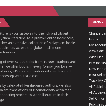
S
MENUS
tore is your gateway to the rich and vibrant
Change Lan
yalam literature. As a premier online bookstore,
Home
ether an extensive collection of Malayalam books
My Accoun
publishers across the globe — all in one
View Cart
stination.
Wish List
g of over 50,000 titles from 10,000+ authors and
Buy Books
ers, we offer books in every format you love —
New Book
perbacks, eBooks, and audiobooks — delivered
Best Seller
doorstep with just a click.
Track My O
 by celebrated Kerala-based authors, we also
All Publish
alam translations of internationally acclaimed
All Authors
connecting readers to world literature in their
Sell On Ke
ge.
Publish yo