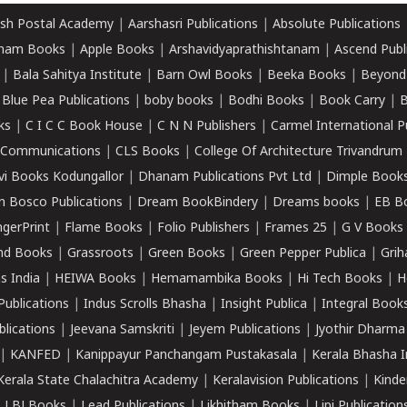
sh Postal Academy
|
Aarshasri Publications
|
Absolute Publications
ham Books
|
Apple Books
|
Arshavidyaprathishtanam
|
Ascend Publ
|
Bala Sahitya Institute
|
Barn Owl Books
|
Beeka Books
|
Beyond
|
Blue Pea Publications
|
boby books
|
Bodhi Books
|
Book Carry
|
B
ks
|
C I C C Book House
|
C N N Publishers
|
Carmel International P
k Communications
|
CLS Books
|
College Of Architecture Trivandrum
vi Books Kodungallor
|
Dhanam Publications Pvt Ltd
|
Dimple Book
 Bosco Publications
|
Dream BookBindery
|
Dreams books
|
EB B
ngerPrint
|
Flame Books
|
Folio Publishers
|
Frames 25
|
G V Books
nd Books
|
Grassroots
|
Green Books
|
Green Pepper Publica
|
Grih
s India
|
HEIWA Books
|
Hemamambika Books
|
Hi Tech Books
|
H
Publications
|
Indus Scrolls Bhasha
|
Insight Publica
|
Integral Book
lications
|
Jeevana Samskriti
|
Jeyem Publications
|
Jyothir Dharma
|
KANFED
|
Kanippayur Panchangam Pustakasala
|
Kerala Bhasha I
Kerala State Chalachitra Academy
|
Keralavision Publications
|
Kinde
|
LBJ Books
|
Lead Publications
|
Likhitham Books
|
Lipi Publication