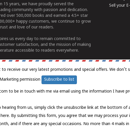
n 15 years, we have proudly served the
Sell your 
ading community with passion and dedication.
ered over 500,000 books and earned a 4.5+ star
100,000+ happy customers, we continue to grow
rust and love of our readers.
spires us every day to remain committed to
ustomer satisfaction, and the mission of making
erature accessible to readers everywhere.
t to receive our very latest promotions and special offers. We don't 
Marketing permission
Subscribe to list
com to be in touch with me via email using the information I have pr
 hearing from us, simply click the unsubscribe link at the bottom of
k here.
By submitting this form, you agree that we may process your 
nth, and if there are any special occasions. No more than 4 mails in 