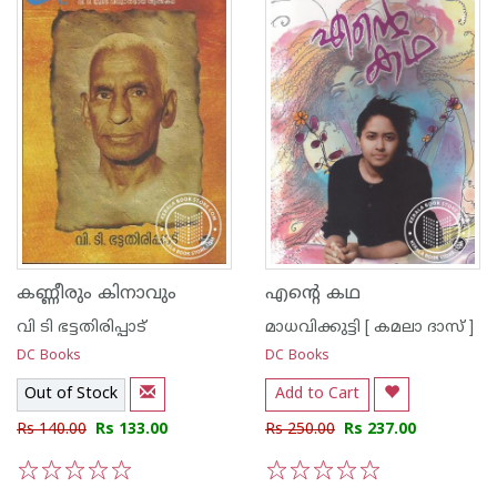
കണ്ണീരും കിനാവും
എന്റെ കഥ
വി ടി ഭട്ടതിരിപ്പാട്‌
മാധവിക്കുട്ടി [ കമലാ ദാസ് ]
DC Books
DC Books
Out of Stock
Add to Cart
Rs 140.00
Rs 133.00
Rs 250.00
Rs 237.00
1
2
3
4
5
1
2
3
4
5