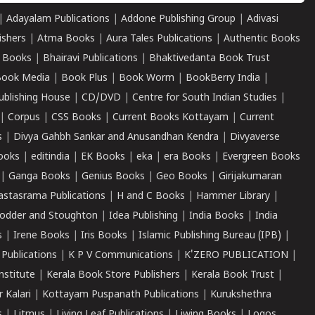
|
Adayalam Publications
|
Addone Publishing Group
|
Adivasi
ishers
|
Atma Books
|
Aura Tales Publications
|
Authentic Books
 Books
|
Bhairavi Publications
|
Bhaktivedanta Book Trust
ook Media
|
Book Plus
|
Book Worm
|
BookBerry India
|
ublishing House
|
CD/DVD
|
Centre for South Indian Studies
|
|
Corpus
|
CSS Books
|
Current Books Kottayam
|
Current
s
|
Divya Gahbh Sankar and Anusandhan Kendra
|
Divyaverse
ooks
|
editindia
|
EK Books
|
eka
|
era Books
|
Evergreen Books
|
Ganga Books
|
Genius Books
|
Geo Books
|
Girijakumaran
astasrama Publications
|
H and C Books
|
Hammer Library
|
odder and Stoughton
|
Idea Publishing
|
India Books
|
India
s
|
Irene Books
|
Iris Books
|
Islamic Publishing Bureau (IPB)
|
 Publications
|
K P V Communications
|
K'ZERO PUBLICATION
|
nstitute
|
Kerala Book Store Publishers
|
Kerala Book Trust
|
r Kalari
|
Kottayam Puspanath Publications
|
Kurukshethra
s
|
Litmus
|
Living Leaf Publications
|
Liwing Books
|
Logos