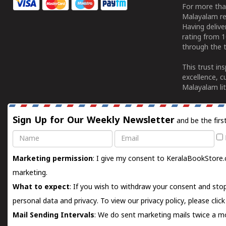
For more tha
Malayalam re
Having deliv
rating from 
through the t
This trust in
excellence, c
Malayalam lit
Sign Up for Our Weekly Newsletter
and be the firs
Name
Email
Marketing permission
: I give my consent to KeralaBookStore.
marketing.
What to expect
: If you wish to withdraw your consent and stop
personal data and privacy. To view our privacy policy, please
clic
Mail Sending Intervals
: We do sent marketing mails twice a mo