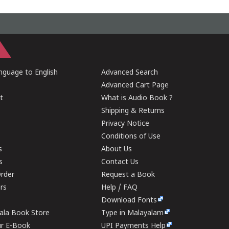
guage to English
Advanced Search
Advanced Cart Page
t
What is Audio Book ?
Shipping & Returns
Privacy Notice
Conditions of Use
s
About Us
s
Contact Us
rder
Request a Book
ers
Help / FAQ
Download Fonts
rala Book Store
Type in Malayalam
ur E-Book
UPI Payments Help