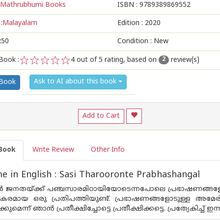
Mathrubhumi Books
ISBN :
9789389869552
:
Malayalam
Edition :
2020
250
Condition : New
Book :
4
out of 5 rating, based on
review(s)
2
1
2
3
4
5
Ask to AI about this book
 Book
Add to Cart
Book
Write Review
Other Info
 in English : Sasi Tharooronte Prabhashangal
്‍ ജനതയ്ക്ക് പഞ്ചസാരമിഠായിയോടെന്നപോലെ പ്രഭാഷണങ്ങ
രമായ ഒരു പ്രതിപത്തിയുണ്ട്. പ്രഭാഷണങ്ങളോടുള്ള അമേരിക്ക
കുമെന്ന് ഞാന്‍ പ്രതീക്ഷിച്ചോട്ടെ പ്രതീക്ഷിക്കട്ടെ. പ്രത്യേകിച്