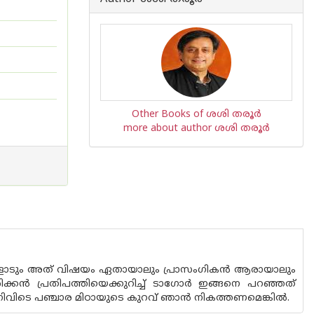
Other Books of ശശി തരൂർ
more about author ശശി തരൂർ
ളോടും അത് വിഷയം ഏതായാലും പ്രാസംഗികന്‍ ആരായാലും
ന്‍ പ്രതിപത്തിയെക്കുറിച്ച് ടാഗോര്‍ ഇങ്ങനെ പറഞ്ഞത്
ച് ഇന്നിവിടെ പഞ്ചാര മിഠായുടെ കുറവ് ഞാന്‍ നികത്തണമെങ്കില്‍.