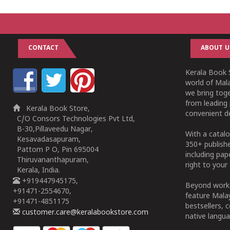
CONTACT
ABOUT U
Kerala Book S
world of Mala
we bring tog
from leading 
Kerala Book Store,
convenient de
C/O Consors Technologies Pvt Ltd,
B-30,Pillaveedu Nagar,
With a catalo
Kesavadasapuram,
350+ publish
Pattom P O, Pin 695004
including pa
Thiruvananthapuram,
right to your 
Kerala, India.
+919447945175,
Beyond works
+91471-2554670,
feature Malay
+91471-4851175
bestsellers, 
customer.care@keralabookstore.com
native langua