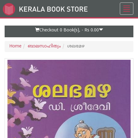
Toggl
Go
navig
to
Home
Page
Checkout 0
Book(s), -
Rs 0.00
Home
ബാലസാഹിത്യം
ശലഭമഴ