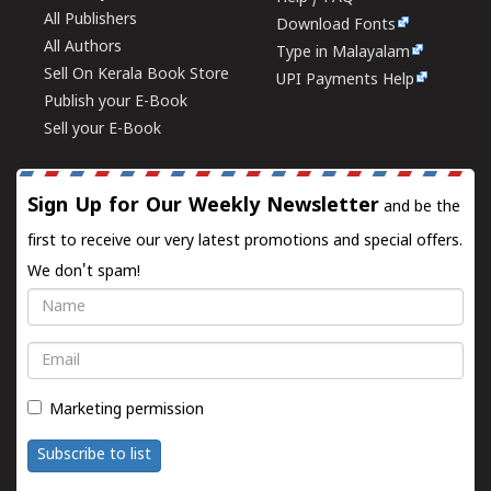
All Publishers
Download Fonts
All Authors
Type in Malayalam
Sell On Kerala Book Store
UPI Payments Help
Publish your E-Book
Sell your E-Book
Sign Up for Our Weekly Newsletter
and be the
first to receive our very latest promotions and special offers.
We don't spam!
Name
Email
Marketing permission
Subscribe to list