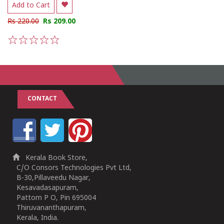
Add to Cart
Rs 220.00
Rs 209.00
1
2
3
4
5
CONTACT
Kerala Book Store,
C/O Consors Technologies Pvt Ltd,
B-30,Pillaveedu Nagar,
Kesavadasapuram,
Pattom P O, Pin 695004
Thiruvananthapuram,
Kerala, India.