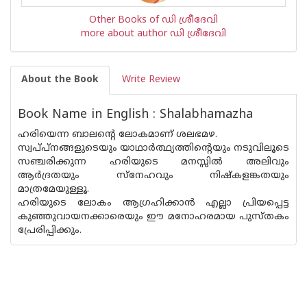
Other Books of ഡി ശ്രീദേവി
more about author ഡി ശ്രീദേവി
About the Book
Write Review
Book Name in English : Shalabhamazha
ഹരിയെന്ന ബാലൻ്റെ ലോകമാണ് ശലഭമഴ.
സ്വപ്‌പ്നങ്ങളുടെയും യാഥാർത്ഥ്യത്തിന്റെയും നടുവിലൂടെ
സഞ്ചരിക്കുന്ന ഹരിയുടെ മനസ്സിൽ അലിവും
ആർദ്രതയും സ്നേഹവും നിഷ്‌കളങ്കതയും
മാത്രമേയുള്ളൂ.
ഹരിയുടെ ലോകം ആഗ്രഹിക്കാൻ എല്ലാ പ്രിയപ്പെട്ട
കുഞ്ഞുവായനക്കാരെയും ഈ മനോഹരമായ പുസ്‌തകം
പ്രേരിപ്പിക്കും.