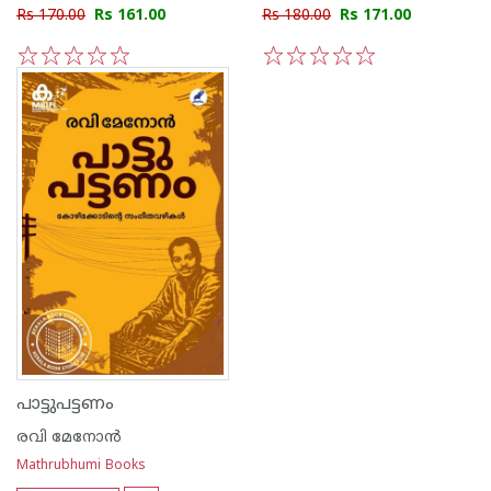
Rs 170.00
Rs 161.00
Rs 180.00
Rs 171.00
1
2
3
4
5
1
2
3
4
5
പാട്ടുപട്ടണം
രവി മേനോന്‍
Mathrubhumi Books