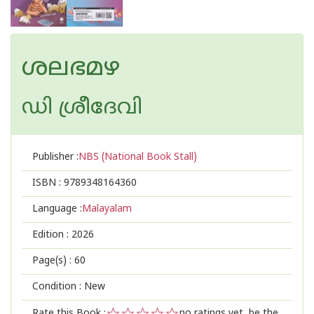
ശലഭമഴ
ഡി ശ്രീദേവി
Publisher :
NBS (National Book Stall)
ISBN :
9789348164360
Language :
Malayalam
Edition :
2026
Page(s) :
60
Condition : New
Rate this Book :
no ratings yet, be the