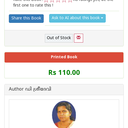
first one to rate this !
1
2
3
4
5
Ask to AI about this book
Share this Book
Out of Stock
Printed Book
Price
Rs 110.00
of
this
Book
Author ഡി ശ്രീദേവി
is