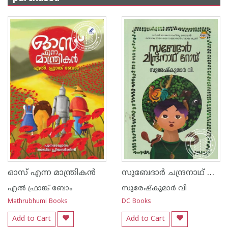
സുബേദാർ ചന്ദ്രനാഥ് റോയ്
ഓസ് എന്ന മാന്ത്രികൻ
എല്‍ ഫ്രാങ്ക് ബോം
സുരേഷ്കുമാർ വി
Mathrubhumi Books
DC Books
Add to Cart
Add to Cart