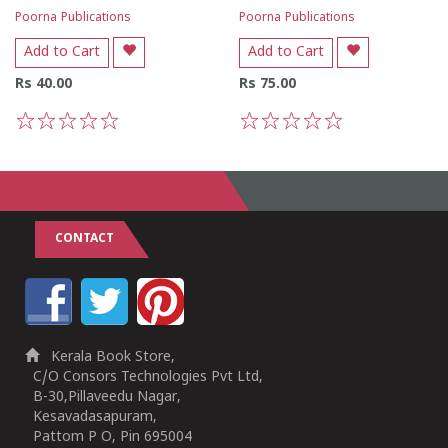
Poorna Publications
Poorna Publications
Add to Cart
Add to Cart
Rs 40.00
Rs 75.00
1
2
3
4
5
1
2
3
4
5
CONTACT
Kerala Book Store,
C/O Consors Technologies Pvt Ltd,
B-30,Pillaveedu Nagar,
Kesavadasapuram,
Pattom P O, Pin 695004