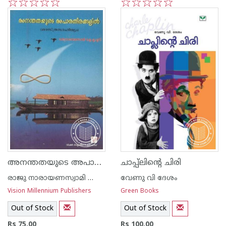
1
2
3
4
5
1
2
3
4
5
അനന്തതയുടെ അപാരതീരങ്ങളില്‍
ചാപ്പ്ലിന്റെ ചിരി
രാജു നാരായണസ്വാമി ഐ എ എസ്
വേണു വി ദേശം
Vision Millennium Publishers
Green Books
Out of Stock
Out of Stock
Rs 75.00
Rs 100.00