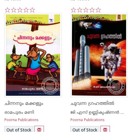
1
2
3
4
5
1
2
3
4
5
ചിന്നനും മക്കളും
ചുവന്ന ഗ്രഹത്തില്‍
രാമപുരം മണി
ജി എസ് ഉണ്ണികൃഷ്ണ‌ന്‍ നായര്‍
Poorna Publications
Poorna Publications
Out of Stock
Out of Stock