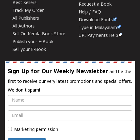
Best Sellers
Request a Book
Track My Order
Help / FAQ
All Publishers
Download Fonts
All Authors
Type in Malayalam
Sell On Kerala Book Store
UPI Payments Help
Publish your E-Book
Sell your E-Book
Sign Up for Our Weekly Newsletter
and be the
first to receive our very latest promotions and special offers.
We don't spam!
Name
Email
Marketing permission