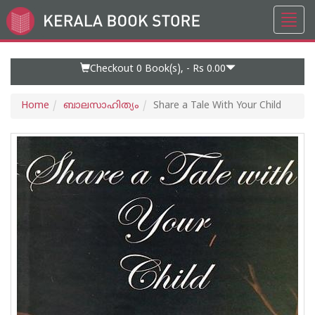
Toggl
Go
navig
to
Home
Page
Checkout 0
Book(s), -
Rs 0.00
Home
ബാലസാഹിത്യം
Share a Tale With Your Child