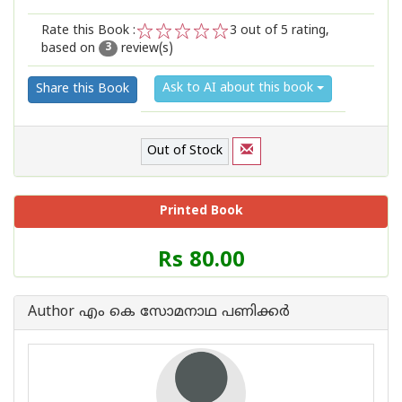
Rate this Book :
3
out of 5 rating,
based on
review(s)
1
2
3
4
5
3
Ask to AI about this book
Share this Book
Out of Stock
Printed Book
Price
Rs 80.00
of
this
Book
Author എം കെ സോമനാഥ പണിക്കര്‍‌
is