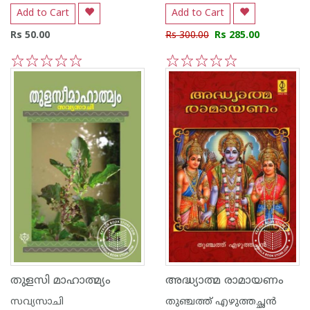
Add to Cart
Add to Cart
Rs 50.00
Rs 300.00
Rs 285.00
1
2
3
4
5
1
2
3
4
5
തുളസി മാഹാത്മ്യം
അദ്ധ്യാത്മ രാമായണം
സവ്യസാചി
തുഞ്ചത്ത് എഴുത്തച്ഛന്‍