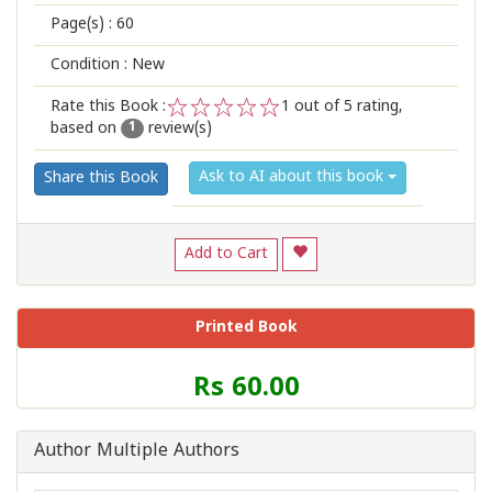
Page(s) :
60
Condition : New
Rate this Book :
1
out of 5 rating,
based on
review(s)
1
2
3
4
5
1
Ask to AI about this book
Share this Book
Add to Cart
Printed Book
Price
Rs 60.00
of
this
Book
Author Multiple Authors
is