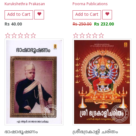
Kurukshethra Prakasan
Poorna Publications
Add to Cart
Add to Cart
Rs 40.00
Rs 250.00
Rs 232.00
1
2
3
4
5
1
2
3
4
5
ഭാഷാഭൂഷണം
ശ്രീഭദ്രകാളി ചരിതം