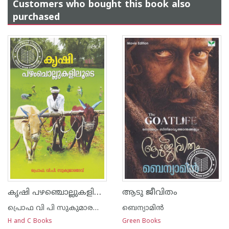
Customers who bought this book also
purchased
കൃഷി പഴഞ്ചൊല്ലുകളിലൂടെ
ആടു ജീവിതം
പ്രൊഫ വി പി സുകുമാരദേവ്‌
ബെന്യാമിന്‍
H and C Books
Green Books