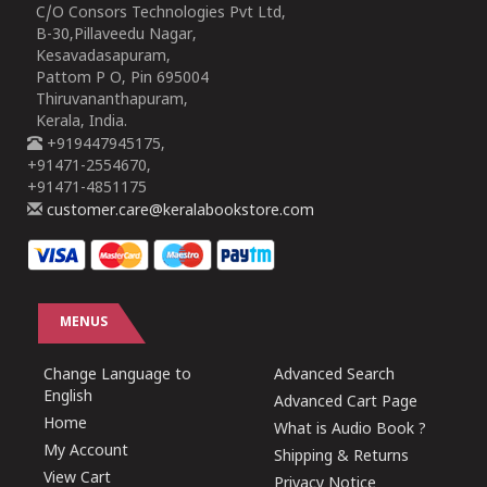
C/O Consors Technologies Pvt Ltd,
B-30,Pillaveedu Nagar,
Kesavadasapuram,
Pattom P O, Pin 695004
Thiruvananthapuram,
Kerala, India.
+919447945175,
+91471-2554670,
+91471-4851175
customer.care@keralabookstore.com
MENUS
Change Language to
Advanced Search
English
Advanced Cart Page
Home
What is Audio Book ?
My Account
Shipping & Returns
View Cart
Privacy Notice