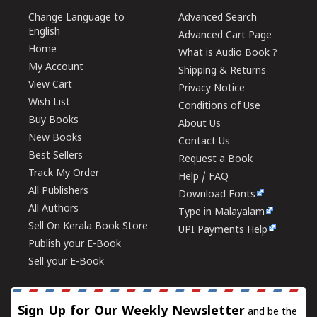
Change Language to
Advanced Search
English
Advanced Cart Page
Home
What is Audio Book ?
My Account
Shipping & Returns
View Cart
Privacy Notice
Wish List
Conditions of Use
Buy Books
About Us
New Books
Contact Us
Best Sellers
Request a Book
Track My Order
Help / FAQ
All Publishers
Download Fonts
All Authors
Type in Malayalam
Sell On Kerala Book Store
UPI Payments Help
Publish your E-Book
Sell your E-Book
Sign Up for Our Weekly Newsletter
and be the