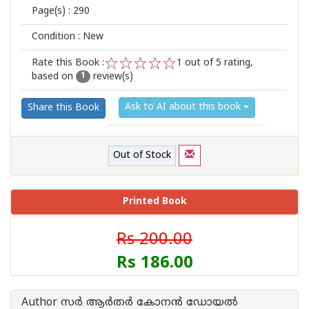
Page(s) :
290
Condition : New
Rate this Book :
1
out of 5 rating,
based on
review(s)
1
2
3
4
5
1
Ask to AI about this book
Share this Book
Out of Stock
Printed Book
Rs 200.00
Rs 186.00
Author സര്‍ ആര്‍തര്‍ കോനന്‍ ഡോയല്‍