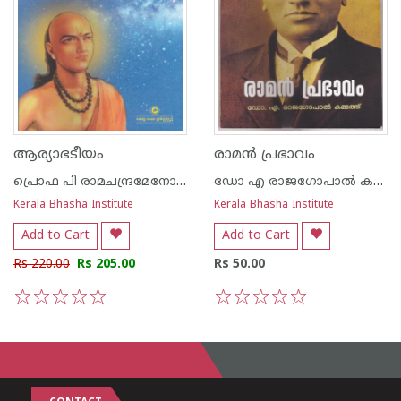
ആര്യാഭടീയം
രാമന്‍ പ്രഭാവം
പ്രൊഫ പി രാമചന്ദ്രമേനോന്‍
ഡോ എ രാജഗോപാല്‍ കമ്മത്ത്
Kerala Bhasha Institute
Kerala Bhasha Institute
Add to Cart
Add to Cart
Rs 220.00
Rs 205.00
Rs 50.00
1
2
3
4
5
1
2
3
4
5