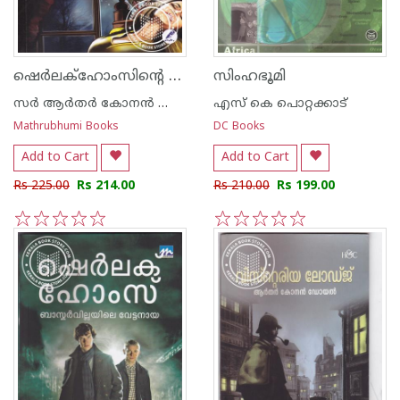
ഷെര്‍ലക്ഹോംസിന്റെ സാഹസങ്ങള്‍
സിംഹഭൂമി
സര്‍ ആര്‍തര്‍ കോനന്‍ ഡോയല്‍
എസ്‌ കെ പൊറ്റക്കാട്‌
Mathrubhumi Books
DC Books
Add to Cart
Add to Cart
Rs 225.00
Rs 214.00
Rs 210.00
Rs 199.00
1
2
3
4
5
1
2
3
4
5