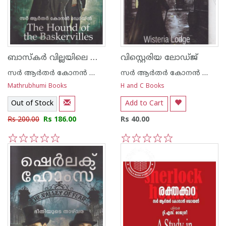
ബാസ്കര്‍ വില്ലയിലെ വേട്ടനായ
വിസ്റ്റെരിയ ലോഡ്ജ്
സര്‍ ആര്‍തര്‍ കോനന്‍ ഡോയല്‍
സര്‍ ആര്‍തര്‍ കോനന്‍ ഡോയല്‍
Mathrubhumi Books
H and C Books
Out of Stock
Add to Cart
Rs 200.00
Rs 186.00
Rs 40.00
1
2
3
4
5
1
2
3
4
5