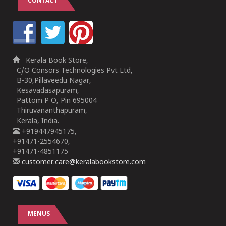
CONTACT
Kerala Book Store,
C/O Consors Technologies Pvt Ltd,
B-30,Pillaveedu Nagar,
Kesavadasapuram,
Pattom P O, Pin 695004
Thiruvananthapuram,
Kerala, India.
+919447945175,
+91471-2554670,
+91471-4851175
customer.care@keralabookstore.com
MENUS