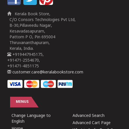
Kerala Book Store,
C/O Consors Technologies Pvt Ltd,
B-30,Pillaveedu Nagar,
Kesavadasapuram,
Pattom P O, Pin 695004
Thiruvananthapuram,
Kerala, India.
+919447945175,
+91471-2554670,
+91471-4851175
customer.care@keralabookstore.com
MENUS
Change Language to
Advanced Search
English
Advanced Cart Page
Home