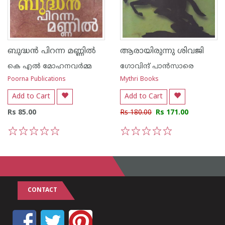
ബുദ്ധന്‍ പിറന്ന മണ്ണില്‍
ആരായിരുന്നു ശിവജി
കെ എല്‍ മോഹനവര്‍മ്മ
ഗോവിന്ദ് പാന്‍സാരെ
Poorna Publications
Mythri Books
Add to Cart
Add to Cart
Rs 85.00
Rs 180.00
Rs 171.00
1
2
3
4
5
1
2
3
4
5
CONTACT