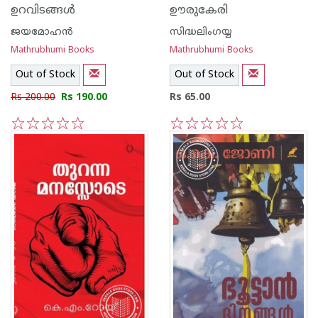
ഉറവിടങ്ങള്‍
ഊരുകേരി
ജയമോഹന്‍
സിദ്ധലിംഗയ്യ
Mathrubhumi Books
Mathrubhumi Books
Out of Stock
Out of Stock
Rs 200.00
Rs 190.00
Rs 65.00
1
2
3
4
5
1
2
3
4
5