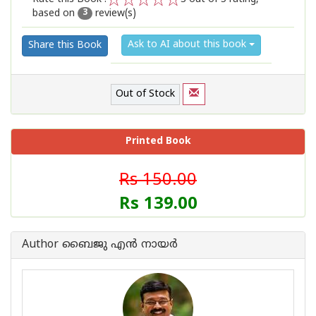
based on
review(s)
1
2
3
4
5
3
Ask to AI about this book
Share this Book
Out of Stock
Printed Book
Rs 150.00
Rs 139.00
Author ബൈജു എന്‍ നായര്‍