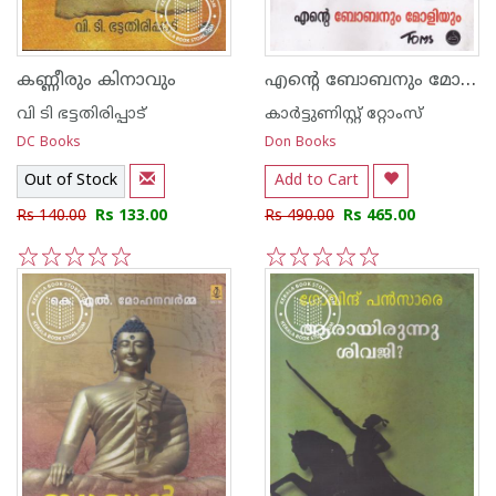
എന്റെ ബോബനും മോളിയും
കണ്ണീരും കിനാവും
വി ടി ഭട്ടതിരിപ്പാട്‌
കാര്‍ട്ടുണിസ്റ്റ് റ്റോംസ്
DC Books
Don Books
Out of Stock
Add to Cart
Rs 140.00
Rs 133.00
Rs 490.00
Rs 465.00
1
2
3
4
5
1
2
3
4
5