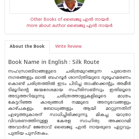
Other Books of ബൈജു എന്‍ നായര്‍
more about author ബൈജു എന്‍ നായര്‍
About the Book
Write Review
Book Name in English : Silk Route
സഹസ്രാബ്ദാങ്ങളുടെ ചരിത്രമുറങ്ങുന്ന പുരാതന
നഗരങ്ങളും ലാല്‍ ബഹദൂര്‍ ശാസ്ത്രിയുടെ ദുരൂഹമരണം
കൊണ്ട് ചരിത്രത്തില്‍ ഇടം പിടിച്ച താഷ്‌ക്കെന്റും അമീര്‍
ടിമൂറിന്റെ ജന്മദേശമായ സഹ്‌രിസബ്‌സും ഇതിലൂടെ
അടുത്തറിയുന്നു. ചരിത്രത്താളുകളിലൂടെ മാത്രം
കേട്ടറിഞ്ഞ കാര്യങ്ങള്‍ നമ്മുടെ അനുഭവങ്ങളും
കാഴ്ചകളും ബോധ്യങ്ങളും ആയി മാറ്റുന്നതിന്
എഴുത്തുകാരന് സാധിച്ചിരിക്കുന്നു. മികച്ച യാത്രാ
വിവരണത്തിനുള്ള കേരള സാഹിത്യ അക്കാദമി
അവാര്‍ഡ് ജേതാവ് ബൈജു എന്‍ നായരുടെ ഏറ്റവും
പുതിയ പുസ്തകം.