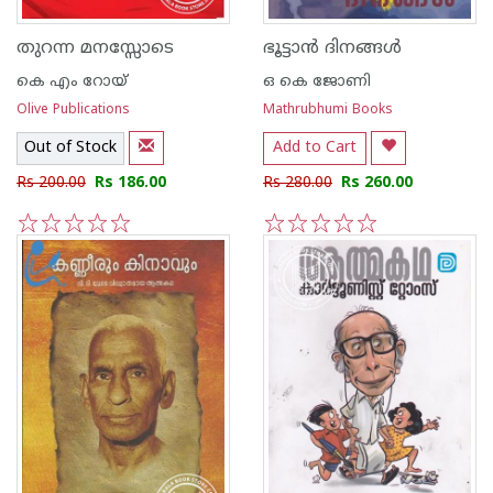
തുറന്ന മനസ്സോടെ
ഭൂട്ടാന്‍ ദിനങ്ങള്‍
കെ എം റോയ്‌
ഒ കെ ജോണി
Olive Publications
Mathrubhumi Books
Out of Stock
Add to Cart
Rs 200.00
Rs 186.00
Rs 280.00
Rs 260.00
1
2
3
4
5
1
2
3
4
5