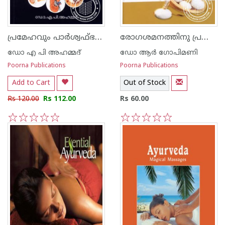
പ്രമേഹവും പാര്‍ശ്വഫ്ഭലങ്ങളും
രോഗശമനത്തിനു പ്രകൃതിയുടെ വഴി
ഡോ എ പി അഹമ്മദ്
ഡോ ആര്‍ ഗോപിമണി
Poorna Publications
Poorna Publications
Add to Cart
Out of Stock
Rs 120.00
Rs 112.00
Rs 60.00
1
2
3
4
5
1
2
3
4
5