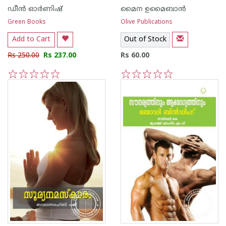
ഡീ‌ന്‍‌ ഓര്‍ണിഷ്
മൈന ഉമൈബാന്‍
Green Books
Olive Publications
Add to Cart
Out of Stock
Rs 250.00
Rs 237.00
Rs 60.00
1
2
3
4
5
1
2
3
4
5