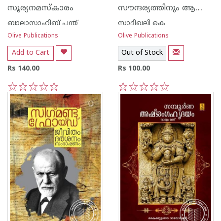
സൗന്ദര്യത്തിനും ആരോഗ്യത്തിനും ബോഡിബില്‍ഡിംഗ്
സൂര്യനമസ്കാരം
ബാലാസാഹിബ് പന്ത്
സാദിഖലി കെ
Olive Publications
Olive Publications
Add to Cart
Out of Stock
Rs 140.00
Rs 100.00
1
2
3
4
5
1
2
3
4
5