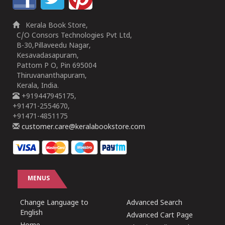
Kerala Book Store,
C/O Consors Technologies Pvt Ltd,
B-30,Pillaveedu Nagar,
Kesavadasapuram,
Pattom P O, Pin 695004
Thiruvananthapuram,
Kerala, India.
+919447945175,
+91471-2554670,
+91471-4851175
customer.care@keralabookstore.com
MENUS
Change Language to
Advanced Search
English
Advanced Cart Page