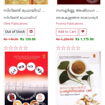
സിഗ്‌മണ്ട് ഫ്രോയിഡ് ജീവിതം ദര്‍ശനം സംഭാഷണം
സമ്പൂര്‍ണ്ണ അഷ്‌ടാംഗ ഹൃദയം - ഭാഗം 1
സിഗ്‌മണ്ട് ഫ്രോയിഡ്
കൈകുളങ്ങര രാമവാര്യര്‍
Olive Publications
Poorna Publications
Out of Stock
Add to Cart
Rs 140.00
Rs 130.00
Rs 1,250.00
Rs 1,175.00
1
2
3
4
5
1
2
3
4
5