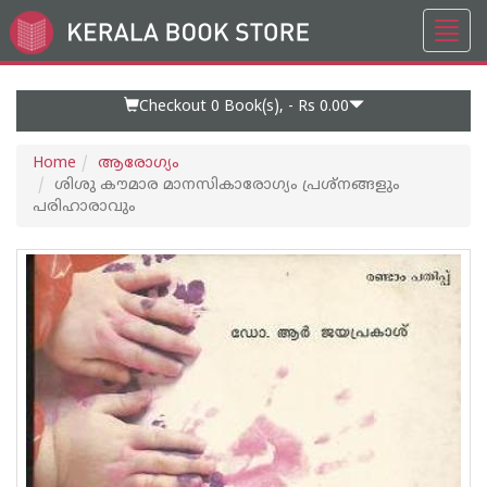
Toggl
Go
navig
to
Home
Page
Checkout 0
Book(s), -
Rs 0.00
Home
ആരോഗ്യം
ശിശു കൗമാര മാനസികാരോഗ്യം പ്രശ്നങ്ങളും
പരിഹാരാവും