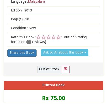
Language :
Malayalam
Edition :
2013
Page(s) :
90
Condition : New
Rate this Book :
1
out of 5 rating,
based on
review(s)
1
2
3
4
5
1
Ask to AI about this book
Share this Book
Out of Stock
Printed Book
Price
Rs 75.00
of
this