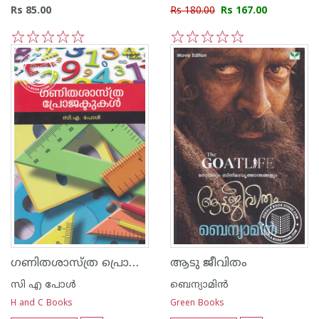
Rs 85.00
Rs 180.00
Rs 167.00
1
2
3
4
5
1
2
3
4
5
ഗണിതശാസ്ത്ര പ്രൊജക്ടുകള്‍
ആടു ജീവിതം
സി എ പോള്‍
ബെന്യാമിന്‍
H and C Books
Green Books