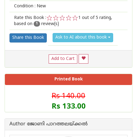
Condition : New
Rate this Book :
1
out of 5 rating,
based on
review(s)
1
2
3
4
5
1
Ask to AI about this book
Share this Book
Add to Cart
Printed Book
Rs 140.00
Rs 133.00
Author ജോണി പാറത്തലയ്ക്കല്‍