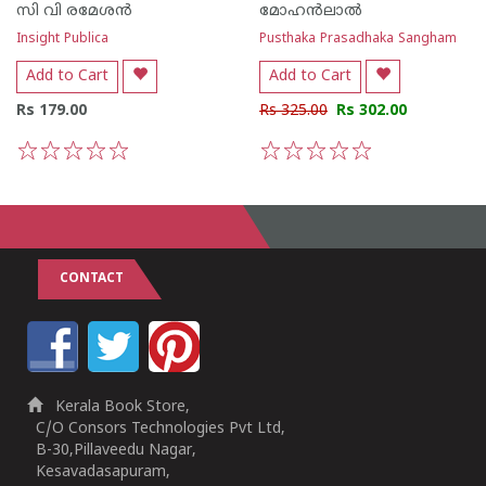
സി വി രമേശന്‍
മോഹന്‍ലാല്‍
Insight Publica
Pusthaka Prasadhaka Sangham
Add to Cart
Add to Cart
Rs 179.00
Rs 325.00
Rs 302.00
1
2
3
4
5
1
2
3
4
5
CONTACT
Kerala Book Store,
C/O Consors Technologies Pvt Ltd,
B-30,Pillaveedu Nagar,
Kesavadasapuram,