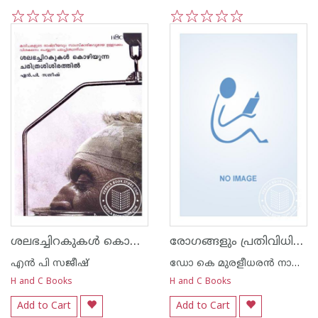
1
2
3
4
5
1
2
3
4
5
ശലഭച്ചിറകുകള്‍ കൊഴിയുന്ന ചരിത്രശിശിരത്തില്‍
രോഗങ്ങളും പ്രതിവിധികളും
എന്‍ പി സജീഷ്‌
ഡോ കെ മുരളീധരന്‍ നായര്‍ വെള്ളയമ്പലം
H and C Books
H and C Books
Add to Cart
Add to Cart