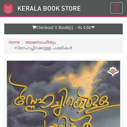
Toggl
Go
navig
to
Home
Page
Checkout 0
Book(s), -
Rs 0.00
Home
ബാലസാഹിത്യം
സ്നേഹച്ചിറക്കുള്ള പക്ഷികള്‍