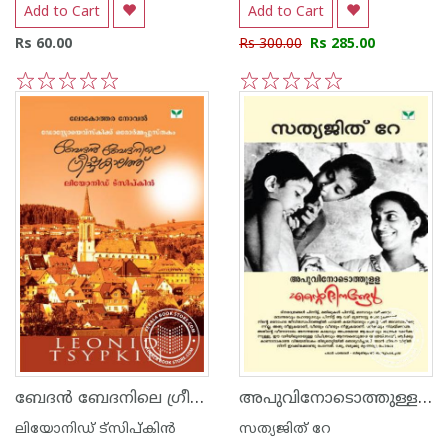
Add to Cart
Add to Cart
Rs 60.00
Rs 300.00
Rs 285.00
1
2
3
4
5
1
2
3
4
5
ബേദ‌ന്‍ ബേദനിലെ ഗ്രീഷ്മകാലത്ത്
അപുവിനോടൊത്തുള്ള എന്റെ ദിനങ്ങള്‍
ലിയോനിഡ് ട്സിപ്കിന്‍
സത്യജിത് റേ