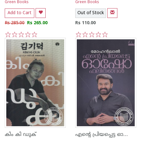
Green Books
Green Books
Add to Cart
Out of Stock
Rs 285.00
Rs 265.00
Rs 110.00
1
2
3
4
5
1
2
3
4
5
എന്റെ പ്രിയപ്പെട്ട ഓഷോ ഫലിതങ്ങള്‍
കിം കി ഡുക്