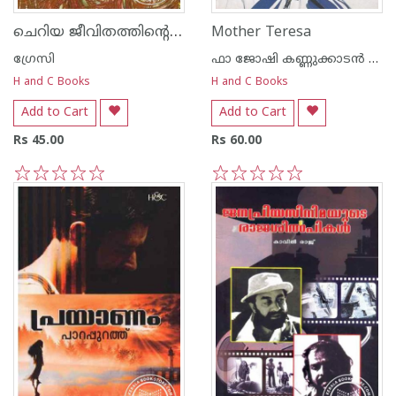
ചെറിയ ജീവിതത്തിന്റെ ശിരോരേഖകള്‍
Mother Teresa
ഗ്രേസി
ഫാ ജോഷി കണ്ണുക്കാടന്‍ CMI
H and C Books
H and C Books
Add to Cart
Add to Cart
Rs 45.00
Rs 60.00
1
2
3
4
5
1
2
3
4
5