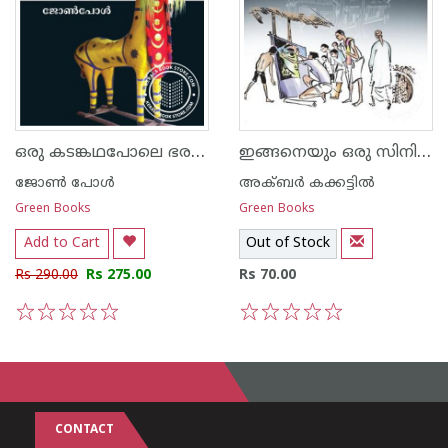
ഒരു കടങ്കഥപോലെ ഭരത‌ന്‍
ഇങ്ങനെയും ഒരു സിനിമക്കാലം
ജോണ്‍ പോള്‍
അക്‍ബര്‍ കക്കട്ടില്‍
Green Books
Green Books
Add to Cart
Out of Stock
Rs 290.00
Rs 275.00
Rs 70.00
1
2
3
4
5
1
2
3
4
5
CONTACT