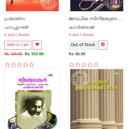
ജനപ്രിയ സിനിമയുടെ രാജശില്‍പ്പികള്‍
പ്രയാണം
പാറപ്പുറത്ത്‌
കാവില്‍‌രാജ്‌
H and C Books
H and C Books
Add to Cart
Out of Stock
Rs 165.00
Rs 153.00
Rs 40.00
1
2
3
4
5
1
2
3
4
5