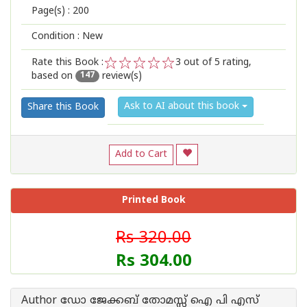
Page(s) :
200
Condition : New
Rate this Book :
3
out of 5 rating,
based on
review(s)
1
2
3
4
5
147
Ask to AI about this book
Share this Book
Add to Cart
Printed Book
Rs 320.00
Rs 304.00
Author ഡോ ജേക്കബ് തോമസ്സ് ഐ പി എസ്