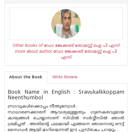
Other Books of ഡോ ജേക്കബ് തോമസ്സ് ഐ പി എസ്
more about author ഡോ ജേക്കബ് തോമസ്സ് ഐ പി
എസ്
About the Book
Write Review
Book Name in English : Sravukalkkoppam
Neenthumbol
സ്രാവുകള്‍ക്കൊപ്പം നീന്തുമ്പോള്‍ :
സാധാരണക്കാരന് ആവശ്യമുള്ളതും ഗുണകരവുമായ
കാര്യങ്ങൾ ചെയ്യാനാണ് സിവിൽ സർവ്വീസിൽ ഞാൻ
ശ്രമിച്ചത് . അതിന്റെ ഫലമായി എങ്ങനെ ഞാനൊരു ഔട്ട്
സൈഡർ ആയി മാറിയെന്നത് ഈ പുസ്തകം പറയും .