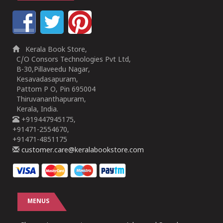
Kerala Book Store,
C/O Consors Technologies Pvt Ltd,
B-30,Pillaveedu Nagar,
Kesavadasapuram,
Pattom P O, Pin 695004
Thiruvananthapuram,
Kerala, India.
+919447945175,
+91471-2554670,
+91471-4851175
customer.care@keralabookstore.com
MENUS