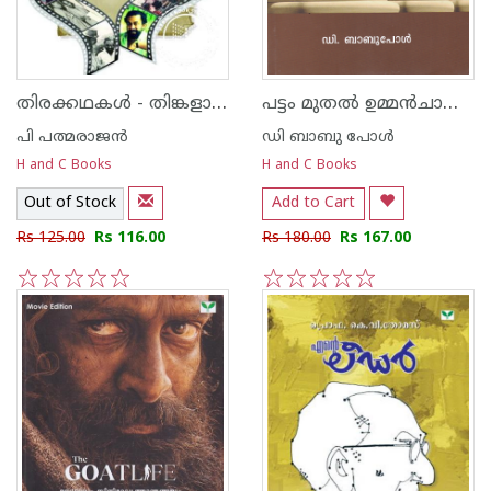
തിരക്കഥകള്‍ - തിങ്കളാഴ്ച നല്ല ദിവസം, മൂന്നാം പക്കം
പട്ടം മുതല്‍ ഉമ്മ‌ന്‍‌ചാണ്ടി വരെ
പി പത്മരാജന്‍
ഡി ബാബു പോള്‍
H and C Books
H and C Books
Out of Stock
Add to Cart
Rs 125.00
Rs 116.00
Rs 180.00
Rs 167.00
1
2
3
4
5
1
2
3
4
5