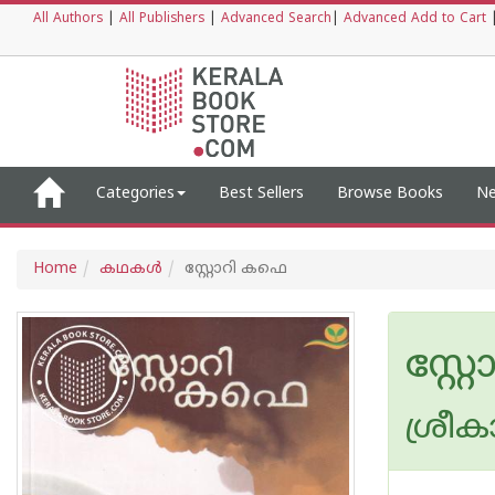
All Authors
|
All Publishers
|
Advanced Search
|
Advanced Add to Cart
Categories
Best Sellers
Browse Books
Ne
Home
കഥകള്‍
സ്റ്റോറി കഫെ
സ്റ്
ശ്രീകാ