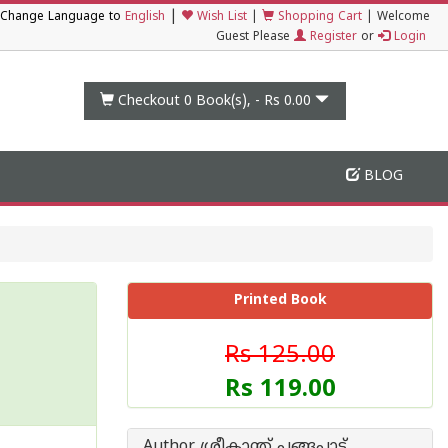
|
Change Language to
English
Wish List
|
Shopping Cart
|
Welcome
Guest Please
Register
or
Login
Checkout 0
Book(s), -
Rs 0.00
BLOG
Printed Book
Rs 125.00
Rs 119.00
Author ശ്രീകാന്ത് പങ്ങപ്പാട്ട്