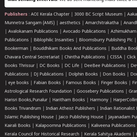
Publishers
:
AOI Kerala Chapter
|
3000 BC Script Museum
|
Aaka
Munnetra Sangam (AMS)
|
aesthetics
|
Amarchitrakatha
|
Anand
|
Avalokanam Publications
|
Avocado Publications
|
Azhimukham
Publications
|
Biblophilic Insanities
|
Bloomsburry Publishing Plc
Bookerman
|
Bouddhikam Books And Publications
|
Buddha Boo
Chavara Central Secretariat
|
Chintha Publications
|
CISSA
|
Clic
Books Thrissur
|
DC Books
|
DC Life
|
DeeBee Publications
|
De
Publications
|
DJ Publications
|
Dolphin Books
|
Don Books
|
Don
|
eye books
|
Fabian Books
|
Famous Books
|
Finger Books
|
Fi
Astrological Research Foundation
|
Goosebery Publications
|
Gra
Harisri Books,Punalur
|
Haritham Books
|
Harmony
|
HarperCollin
Books Trivandrum
|
Indian Atheist Publishers
|
Indian Rationalist 
Islamic Publishing House
|
Jaico Publishing House
|
Jayanadam Pub
Kairali Books
|
Kalapoornna Publications
|
Kaliveena Publications
Kerala Council for Historical Research
|
Kerala Sahitya Akademi
|