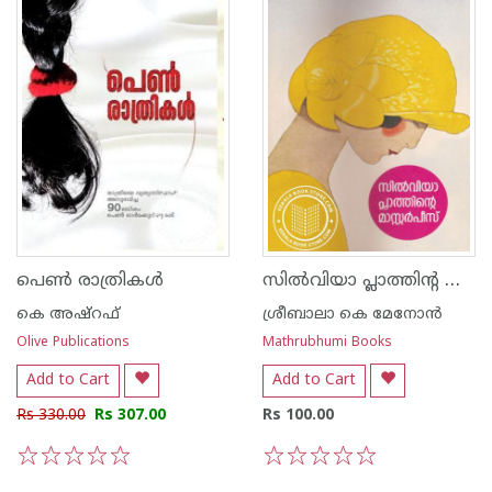
സില്‍വിയാ പ്ലാത്തിന്റ മാസ്‌ററര്‍പീസ്‌
പെണ്‍ രാത്രികള്‍
കെ അഷ്റഫ്
ശ്രീബാലാ കെ മേനോന്‍
Olive Publications
Mathrubhumi Books
Add to Cart
Add to Cart
Rs 330.00
Rs 307.00
Rs 100.00
1
2
3
4
5
1
2
3
4
5