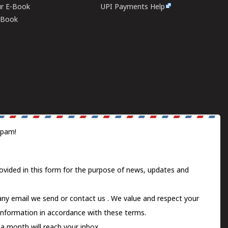
ur E-Book
UPI Payments Help
E-Book
spam!
ovided in this form for the purpose of news, updates and
 any email we send or
contact us
. We value and respect your
information in accordance with these terms.
a month will reach your inbox.