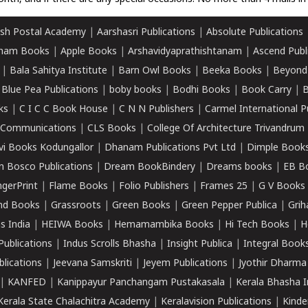
sh Postal Academy
|
Aarshasri Publications
|
Absolute Publications
ham Books
|
Apple Books
|
Arshavidyaprathishtanam
|
Ascend Publ
|
Bala Sahitya Institute
|
Barn Owl Books
|
Beeka Books
|
Beyond
|
Blue Pea Publications
|
boby books
|
Bodhi Books
|
Book Carry
|
B
ks
|
C I C C Book House
|
C N N Publishers
|
Carmel International P
k Communications
|
CLS Books
|
College Of Architecture Trivandrum
vi Books Kodungallor
|
Dhanam Publications Pvt Ltd
|
Dimple Book
 Bosco Publications
|
Dream BookBindery
|
Dreams books
|
EB B
ngerPrint
|
Flame Books
|
Folio Publishers
|
Frames 25
|
G V Books
nd Books
|
Grassroots
|
Green Books
|
Green Pepper Publica
|
Grih
s India
|
HEIWA Books
|
Hemamambika Books
|
Hi Tech Books
|
H
Publications
|
Indus Scrolls Bhasha
|
Insight Publica
|
Integral Book
lications
|
Jeevana Samskriti
|
Jeyem Publications
|
Jyothir Dharma
|
KANFED
|
Kanippayur Panchangam Pustakasala
|
Kerala Bhasha I
Kerala State Chalachitra Academy
|
Keralavision Publications
|
Kinde