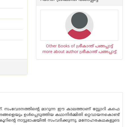
Other Books of ശ്രീകാന്ത് പങ്ങപ്പാട്ട്
more about author ശ്രീകാന്ത് പങ്ങപ്പാട്ട്
 സംവേദനത്തിന്‍റെ മാറുന്ന ഈ കാലത്താണ് സ്റ്റോറി കഫെ
്ങളെയും ഉള്‍പ്പെടുത്തിയ കഥാനിര്‍മ്മിതി ഒറ്റവായനകൊണ്ട്
ംകൂറിന്‍റെ നാട്ടുഭാഷയില്‍ സംവദിക്കുന്നു. മനോഹരകഥകളുടെ