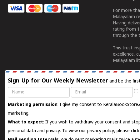
For more tha
Malayalam re
Having deliv
rating from 
through the t
This trust in
excellence, c
Malayalam lit
Sign Up for Our Weekly Newsletter
and be the firs
Name
Email
Marketing permission
: I give my consent to KeralaBookStore.
marketing.
What to expect
: If you wish to withdraw your consent and stop
personal data and privacy. To view our privacy policy, please
clic
Mail Sending Intervals
: We do sent marketing mails twice a mo