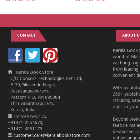
1
2
3
4
5
1
2
3
4
5
CONTACT
ABOUT U
Kerala Book S
world of Mala
we bring tog
from leading 
Kerala Book Store,
convenient de
C/O Consors Technologies Pvt Ltd,
B-30,Pillaveedu Nagar,
With a catalo
Kesavadasapuram,
350+ publish
Pattom P O, Pin 695004
including pa
Thiruvananthapuram,
right to your 
Kerala, India.
+919447945175,
Beyond works
+91471-2554670,
feature Malay
+91471-4851175
bestsellers, 
customer.care@keralabookstore.com
native langua