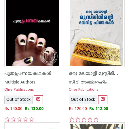
ഒരു മലയാളി മുസ്ലീമിന്‍റെ വേറിട്ട ചിന്തകള്‍
പുതുപ്രണയകഥകള്‍
Multiple Authors
സി ടി അബ്ദുറഹിം
Olive Publications
Olive Publications
Out of Stock
Out of Stock
Rs 140.00
Rs 130.00
Rs 120.00
Rs 112.00
1
2
3
4
5
1
2
3
4
5