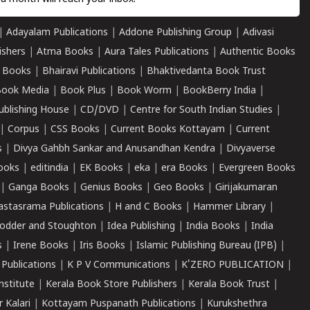
|
Adayalam Publications
|
Addone Publishing Group
|
Adivasi
ishers
|
Atma Books
|
Aura Tales Publications
|
Authentic Books
 Books
|
Bhairavi Publications
|
Bhaktivedanta Book Trust
ook Media
|
Book Plus
|
Book Worm
|
BookBerry India
|
ublishing House
|
CD/DVD
|
Centre for South Indian Studies
|
|
Corpus
|
CSS Books
|
Current Books Kottayam
|
Current
s
|
Divya Gahbh Sankar and Anusandhan Kendra
|
Divyaverse
ooks
|
editindia
|
EK Books
|
eka
|
era Books
|
Evergreen Books
|
Ganga Books
|
Genius Books
|
Geo Books
|
Girijakumaran
astasrama Publications
|
H and C Books
|
Hammer Library
|
odder and Stoughton
|
Idea Publishing
|
India Books
|
India
s
|
Irene Books
|
Iris Books
|
Islamic Publishing Bureau (IPB)
|
 Publications
|
K P V Communications
|
K'ZERO PUBLICATION
|
nstitute
|
Kerala Book Store Publishers
|
Kerala Book Trust
|
r Kalari
|
Kottayam Puspanath Publications
|
Kurukshethra