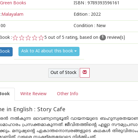
Green Books
ISBN :
9789393596161
:
Malayalam
Edition :
2022
100
Condition : New
Book :
5
out of 5 rating, based on
review(s)
1
1
2
3
4
5
Ask to AI about this book
 Book
Out of Stock
Book
Write Review
Other Info
 in English : Story Cafe
രന്‍ നല്‍കുന്ന ലാവണ്യാനുഭൂതി വായനയുടെ ബഹുസ്വരതയാണ്.
ാഹാരം പ്രസക്തമാകുന്നത്. ജീവിതത്തിന്‍റെ എല്ലാ സൗമ്യപ്രസാദങ
ടക്കും. മനുഷ്യന്‍റെ ഏകാന്തനൊമ്പരങ്ങളുടെ കഥകള്‍ തിരുവിതാ
ാണിത്. വളരെ സൂക്ഷ്മതയോടെ നിര്‍മ്മിച്ചത്.