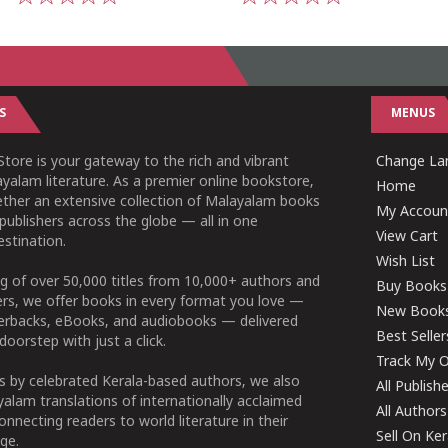
1
2
3
4
5
1
2
3
4
5
S
MENUS
tore is your gateway to the rich and vibrant
Change Lan
yalam literature. As a premier online bookstore,
Home
ether an extensive collection of Malayalam books
My Accoun
publishers across the globe — all in one
View Cart
stination.
Wish List
g of over 50,000 titles from 10,000+ authors and
Buy Books
ers, we offer books in every format you love —
New Book
perbacks, eBooks, and audiobooks — delivered
Best Seller
doorstep with just a click.
Track My O
 by celebrated Kerala-based authors, we also
All Publish
alam translations of internationally acclaimed
All Authors
connecting readers to world literature in their
Sell On Ke
ge.