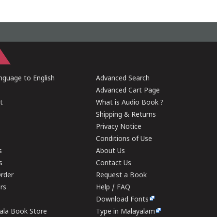
guage to English
Advanced Search
Advanced Cart Page
t
What is Audio Book ?
Shipping & Returns
Privacy Notice
Conditions of Use
s
About Us
s
Contact Us
rder
Request a Book
ers
Help / FAQ
Download Fonts
rala Book Store
Type in Malayalam