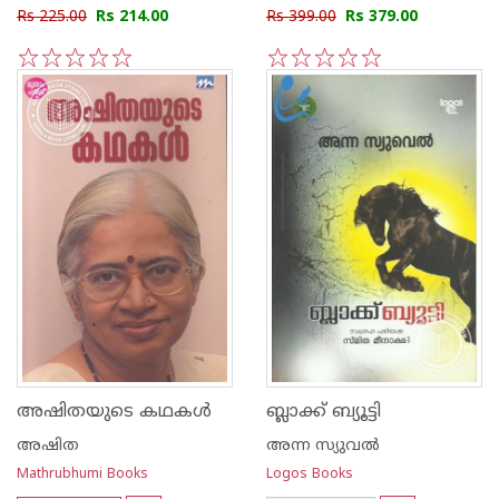
Rs 225.00
Rs 214.00
Rs 399.00
Rs 379.00
1
2
3
4
5
1
2
3
4
5
അഷിതയുടെ കഥകള്‍
ബ്ലാക്ക് ബ്യൂട്ടി
അഷിത
അന്ന സ്യുവല്‍
Mathrubhumi Books
Logos Books