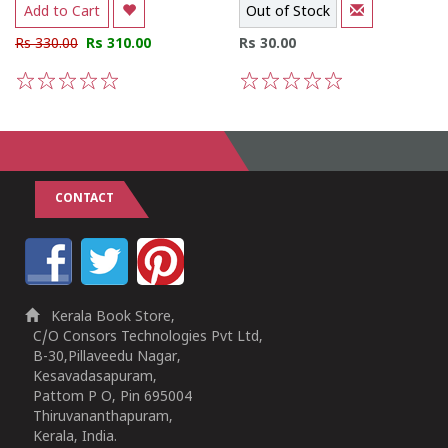
Add to Cart
Out of Stock
Rs 330.00
Rs 310.00
Rs 30.00
1
2
3
4
5
1
2
3
4
5
CONTACT
Kerala Book Store,
C/O Consors Technologies Pvt Ltd,
B-30,Pillaveedu Nagar,
Kesavadasapuram,
Pattom P O, Pin 695004
Thiruvananthapuram,
Kerala, India.