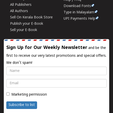
All Publishers
Download Fonts
All Authors
Type in Malayalam
Sell On Kerala Book Store
UPI Payments Help
Publish your E-Book
Sell your E-Book
Sign Up for Our Weekly Newsletter
and be the
first to receive our very latest promotions and special offers.
We don't spam!
Name
Email
Marketing permission
Subscribe to list