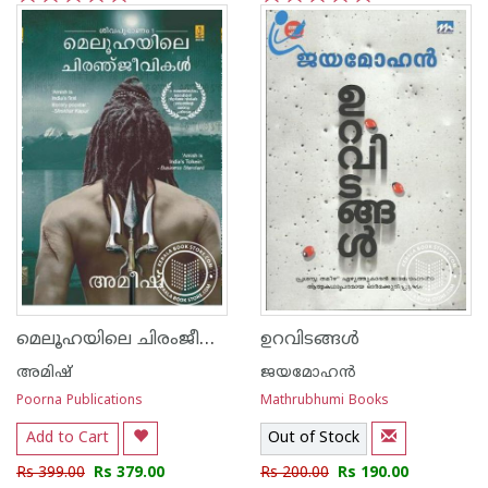
1
2
3
4
5
1
2
3
4
5
മെലൂഹയിലെ ചിരംജീവികള്‍
ഉറവിടങ്ങള്‍
അമിഷ്
ജയമോഹന്‍
Poorna Publications
Mathrubhumi Books
Add to Cart
Out of Stock
Rs 399.00
Rs 379.00
Rs 200.00
Rs 190.00