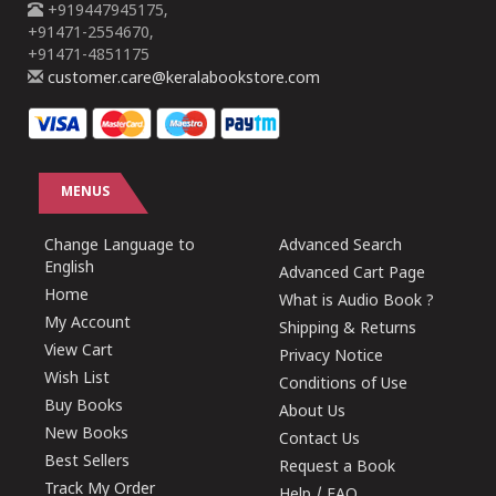
+919447945175,
+91471-2554670,
+91471-4851175
customer.care@keralabookstore.com
MENUS
Change Language to
Advanced Search
English
Advanced Cart Page
Home
What is Audio Book ?
My Account
Shipping & Returns
View Cart
Privacy Notice
Wish List
Conditions of Use
Buy Books
About Us
New Books
Contact Us
Best Sellers
Request a Book
Track My Order
Help / FAQ