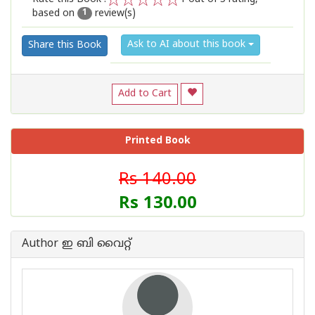
based on
review(s)
1
2
3
4
5
1
Ask to AI about this book
Share this Book
Add to Cart
Printed Book
Rs 140.00
Rs 130.00
Author ഇ ബി വൈറ്റ്