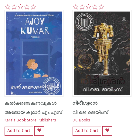
1
2
3
4
5
1
2
3
4
5
കല്‍ക്കണ്ടകനവുകള്‍
നിരീശ്വര‌ന്‍
അജോയ് കുമാര്‍ എം എസ്
വി ജെ ജെയിംസ്‌
Kerala Book Store Publishers
DC Books
Add to Cart
Add to Cart