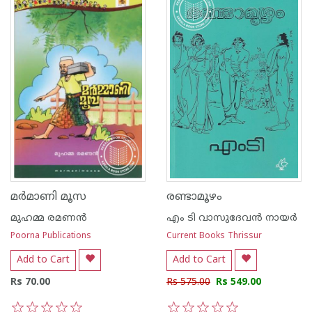
മര്‍മാണി മൂസ
രണ്ടാമൂഴം
മുഹമ്മ രമണ‌ന്‍
എം ടി വാസുദേവന്‍ നായര്‍
Poorna Publications
Current Books Thrissur
Add to Cart
Add to Cart
Rs 70.00
Rs 575.00
Rs 549.00