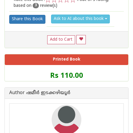
based on
review(s)
1
2
3
4
5
3
Ask to AI about this book
Share this Book
Add to Cart
Printed Book
Price
Rs 110.00
of
this
Book
Author ഷമീര്‍ ഇടക്കഴിയൂര്‍
is