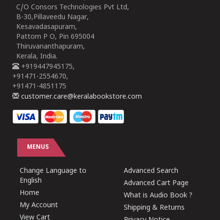
C/O Consors Technologies Pvt Ltd,
B-30,Pillaveedu Nagar,
Kesavadasapuram,
Pattom P O, Pin 695004
Thiruvananthapuram,
Kerala, India.
+919447945175,
+91471-2554670,
+91471-4851175
customer.care@keralabookstore.com
MENUS
Change Language to
Advanced Search
English
Advanced Cart Page
Home
What is Audio Book ?
My Account
Shipping & Returns
View Cart