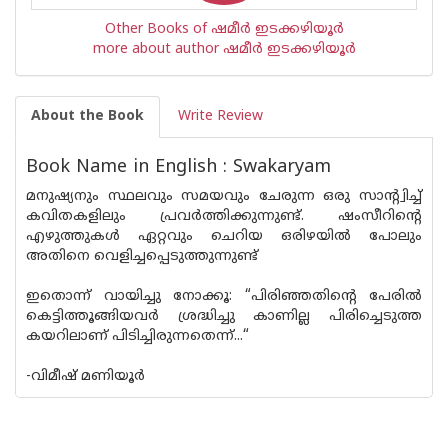
Other Books of ഷമീര്‍ ഇടക്കഴിയൂര്‍
more about author ഷമീര്‍ ഇടക്കഴിയൂര്‍
About the Book
Write Review
Book Name in English : Swakaryam
മനുഷ്യനും സ്ഥലവും സമയവും ചേരുന്ന ഒരു സാന്റ്വിച്ച്
കവിതകളിലും പ്രവർത്തിക്കുന്നുണ്ട്. ഷംസീറിന്റെ
എഴുത്തുകൾ ഏറ്റവും ചെറിയ ഒരിഴയിൽ പോലും
അതിനെ വെളിച്ചപ്പെടുത്തുന്നുണ്ട്
ഇതൊന്ന് വായിച്ചു നോക്കൂ: “പിരിഞ്ഞതിൻ്റെ പേരിൽ
കെട്ടിത്തൂങ്ങിയവർ ശ്രദ്ധിച്ചു കാണില്ല പിരിച്ചെടുത്ത
കയറിലാണ് പിടിച്ചിരുന്നതെന്ന്...“
-വിമീഷ് മണിയൂർ