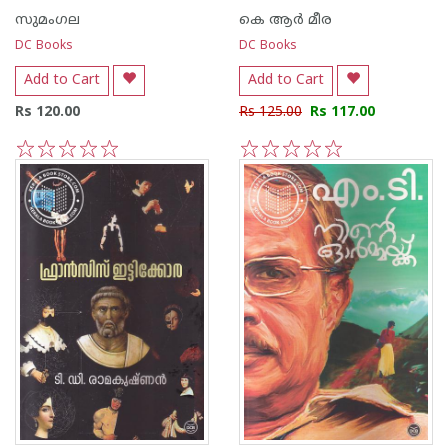
സുമംഗല
കെ ആര്‍ മീര
DC Books
DC Books
Add to Cart
Add to Cart
Rs 120.00
Rs 125.00
Rs 117.00
1
2
3
4
5
1
2
3
4
5