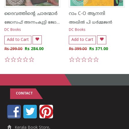
ദൈവത്തിന്റെ ചാരന്മാര്‍
റാം C-O ആനന്ദി
ജോസഫ് അന്നംകുട്ടി ജോസ്
അഖില്‍ പി ധര്‍മ്മജന്‍
DC Books
DC Books
Add to Cart
Add to Cart
Rs 299.00
Rs 284.00
Rs 399.00
Rs 371.00
1
2
3
4
5
1
2
3
4
5
CONTACT
Kerala Book Store,