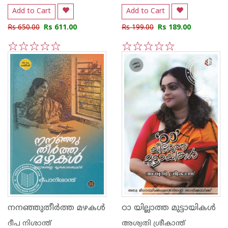
Add to Cart
Add to Cart
Rs 650.00
Rs 611.00
Rs 199.00
Rs 189.00
1
2
3
4
5
1
2
3
4
5
നനഞ്ഞുതീര്‍ത്ത മഴകള്‍
ഠാ യില്ലാത്ത മുട്ടായികള്‍
ദീപ നിശാന്ത്
അശ്വതി ശ്രീകാന്ത്