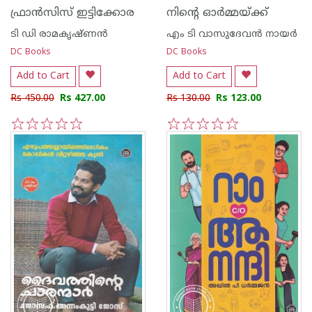
ഫ്രാന്‍സിസ് ഇട്ടിക്കോര
നിന്റെ ഓര്‍മ്മയ്ക്ക്
ടി ഡി രാമകൃഷ്ണന്‍
എം ടി വാസുദേവന്‍ നായര്‍
DC Books
DC Books
Add to Cart
Add to Cart
Rs 450.00
Rs 427.00
Rs 130.00
Rs 123.00
1
2
3
4
5
1
2
3
4
5