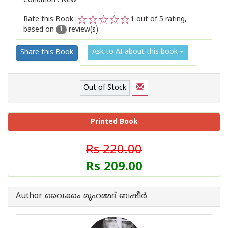
Condition : New
Rate this Book :
1
out of 5 rating,
based on
review(s)
1
2
3
4
5
1
Ask to AI about this book
Share this Book
Out of Stock
Printed Book
Rs 220.00
Rs 209.00
Author വൈക്കം മുഹമ്മദ് ബഷീര്‍