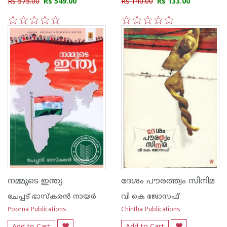
Rs 575.00
Rs 549.00
Rs 140.00
Rs 133.00
1
2
3
4
5
1
2
3
4
5
നമ്മുടെ ഇന്ത്യ
ദേശം പൗരത്ത്വം സിനിമ
ചേപ്പട് ഭാസ്കരന്‍ നായര്‍
വി കെ ജോസഫ്
Poorna Publications
Chintha Publications