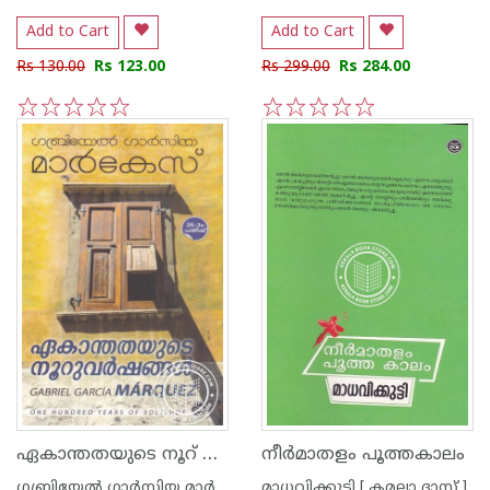
Add to Cart
Add to Cart
Rs 130.00
Rs 123.00
Rs 299.00
Rs 284.00
1
2
3
4
5
1
2
3
4
5
ഏകാന്തതയുടെ നൂറ് വര്‍ഷങ്ങള്‍
നീര്‍മാതളം പൂത്തകാലം
ഗബ്രിയേല്‍ ഗാര്‍സിയ മാര്‍ക്കേസ്
മാധവിക്കുട്ടി [ കമലാ ദാസ് ]