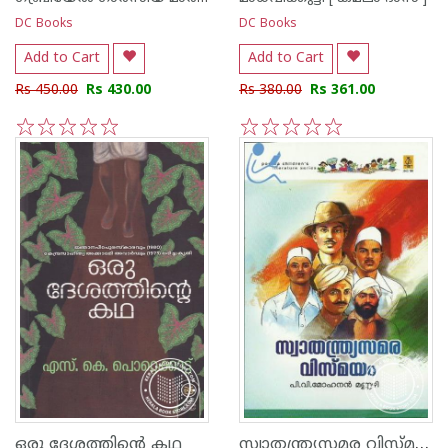
DC Books
DC Books
Add to Cart
Add to Cart
Rs 450.00
Rs 430.00
Rs 380.00
Rs 361.00
1
2
3
4
5
1
2
3
4
5
സ്വാതന്ത്ര്യസമര വിസ്മയം
ഒരു ദേശത്തിന്റെ കഥ