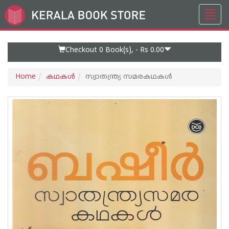
Toggl
Go
navig
to
Home
Page
Checkout 0
Book(s), -
Rs 0.00
Home
കഥകള്‍
സ്വാതന്ത്ര്യ സമരകഥകള്‍