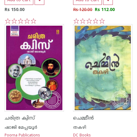
Add to Cart
Add to Cart
Rs 150.00
Rs 120.00
Rs 112.00
1
2
3
4
5
1
2
3
4
5
ചരിത്ര ക്വിസ്
ചെമ്മീന്‍
ഷാജി മേപ്പയൂര്‍
തകഴി
Poorna Publications
DC Books