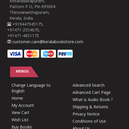
Kesavadasapuram,
Pattom P O, Pin 695004
Thiruvananthapuram,
Kerala, India.
+919447945175,
+91471-2554670,
+91471-4851175
customer.care@keralabookstore.com
MENUS
Change Language to
Advanced Search
English
Advanced Cart Page
Home
What is Audio Book ?
My Account
Shipping & Returns
View Cart
Privacy Notice
Wish List
Conditions of Use
Buy Books
About Us