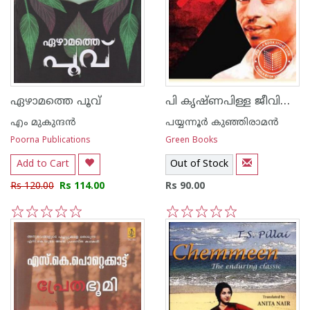
പി കൃഷ്ണപിള്ള ജീവിതവും രാഷ്ടീയ പ്രവര്‍ത്തനവും
ഏഴാമത്തെ പൂവ്
എം മുകുന്ദ‌ന്‍
പയ്യന്നൂര്‍ കുഞ്ഞിരാമന്‍
Poorna Publications
Green Books
Add to Cart
Out of Stock
Rs 120.00
Rs 114.00
Rs 90.00
1
2
3
4
5
1
2
3
4
5