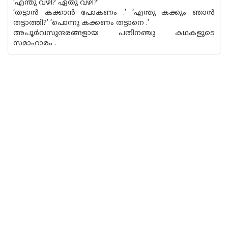
‘എന്തു വഴി? ഏതു വഴി?’
‘തട്ടാ‌ന്‍ കക്കാ‌ന്‍ പോകണം .’ ‘എന്തു കക്കും ഞാ‌ന്‍
തട്ടാത്തി?’ ‘പൊന്നു കക്കണം തട്ടാനെ .’
അപൂര്‍വസുന്ദരങ്ങളായ പതിനഞ്ചു കഥകളുടെ
സമാഹാരം .