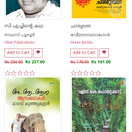
സി എച്ചിന്റെ കഥ
ചാരുലത
നവാസ് പൂനൂര്‍
രവീന്ദ്രനാഥടാഗോര്‍
Olive Publications
Green Books
Add to Cart
Add to Cart
Rs 250.00
Rs 237.00
Rs 170.00
Rs 161.00
1
2
3
4
5
1
2
3
4
5