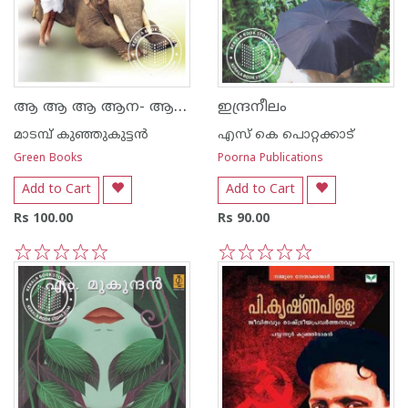
ആ ആ ആ ആന- ആനക്കഥകള്‍
ഇന്ദ്രനീലം
മാടമ്പ് കുഞ്ഞുകുട്ടന്‍
എസ്‌ കെ പൊറ്റക്കാട്‌
Green Books
Poorna Publications
Add to Cart
Add to Cart
Rs 100.00
Rs 90.00
1
2
3
4
5
1
2
3
4
5