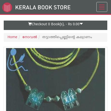
Toggl
Go
navig
to
Home
Page
Checkout 0
Book(s), -
Rs 0.00
Home
നോവല്‍
തട്ടാത്തിപ്പെണ്ണിന്റെ കല്യാണം