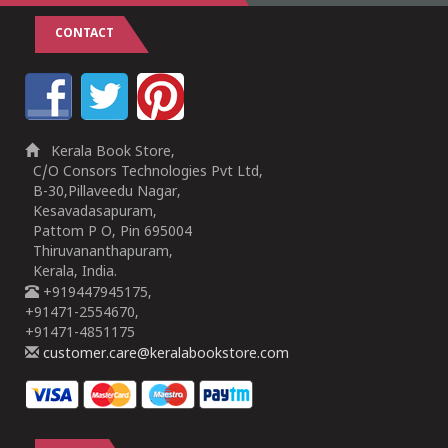
CONTACT
Kerala Book Store,
C/O Consors Technologies Pvt Ltd,
B-30,Pillaveedu Nagar,
Kesavadasapuram,
Pattom P O, Pin 695004
Thiruvananthapuram,
Kerala, India.
+919447945175,
+91471-2554670,
+91471-4851175
customer.care@keralabookstore.com