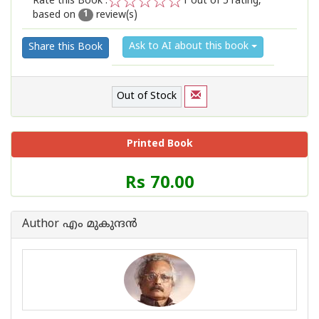
Rate this Book :
1
out of 5 rating,
based on
review(s)
1
2
3
4
5
1
Ask to AI about this book
Share this Book
Out of Stock
Printed Book
Price
Rs 70.00
of
this
Book
Author എം മുകുന്ദ‌ന്‍
is