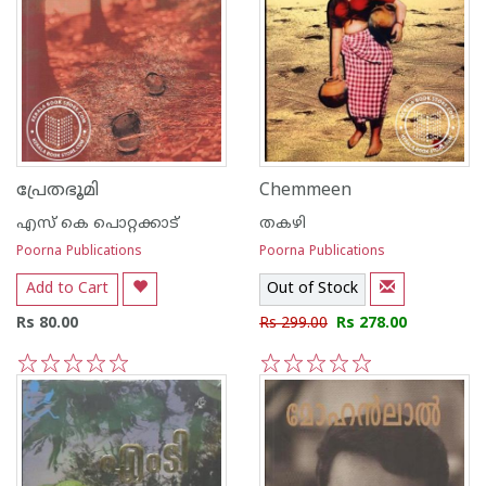
പ്രേതഭൂമി
Chemmeen
എസ്‌ കെ പൊറ്റക്കാട്‌
തകഴി
Poorna Publications
Poorna Publications
Add to Cart
Out of Stock
Rs 80.00
Rs 299.00
Rs 278.00
1
2
3
4
5
1
2
3
4
5