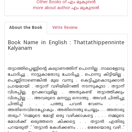
Other Books of എം മുകുന്ദ‌ന്‍
more about author എം മുകുന്ദ‌ന്‍
About the Book
Write Review
Book Name in English : Thattathippenninte
Kalyanam
തട്ടാത്തിപ്പെണ്ണിന്റെ കല്യാണത്തിന്‌ പൊന്നില്ല . നാലാളോടു
ചോദിച്ചു . നാട്ടുകാരോടു ചോദിച്ചു . പൊന്നു കിട്ടിയില്ല .
പെണ്ണിനാണെങ്കില്‍ മുല വന്നു . കെട്ടിച്ചുകൊടുക്കാ‌ന്‍
പ്രായമായി . തട്ടാന്‌ വഴിയിലിറങ്ങി നടന്നുകൂടാ . തട്ടാന്‌
വിശപ്പില്ല, ഉറക്കവുമില്ല . അതുകണ്ട്‌ തട്ടാത്തിക്കും
വിശപ്പില്ല . . . അവരുടെ മനസ്സു നൊന്തു . അവര്‍ ചിന്തിച്ചു
ചിന്തിച്ച് . . . പത്തു പവ‌ന്‍ വേണം . . .
അതിനെവിടെപ്പോകും . അതിനെന്തു ചെയ്യും . . . അതാരു
തരും? ‘നമ്മുടെ മോള്‌ ഒരു വഴിക്കാകട്ടെ . . . . നമ്മുടെ
മോള്‍ക്ക്‌ ഒരുത്തനെ കിക്കട്ടെ . . തട്ടാ‌ന്‍ എതിരു
പറയരുത് .’ ‘തട്ടാ‌ന്‍ കേള്‍ക്കണം . . . . ഒരേയൊരു വഴി .’