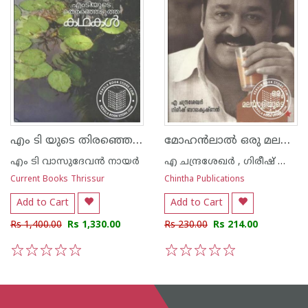
എം ടി യുടെ തിരഞ്ഞെടുത്ത കഥകള്‍
മോഹ‌ന്‍ലാല്‍ ഒരു മലയാളിയുടെ ജീവിതം
എം ടി വാസുദേവന്‍ നായര്‍
എ ചന്ദ്രശേഖര്‍ , ഗിരീഷ് ബാലകൃഷ്ണന്‍
Current Books Thrissur
Chintha Publications
Add to Cart
Add to Cart
Rs 1,400.00
Rs 1,330.00
Rs 230.00
Rs 214.00
1
2
3
4
5
1
2
3
4
5