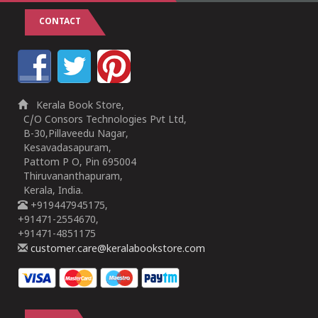
CONTACT
Kerala Book Store,
C/O Consors Technologies Pvt Ltd,
B-30,Pillaveedu Nagar,
Kesavadasapuram,
Pattom P O, Pin 695004
Thiruvananthapuram,
Kerala, India.
+919447945175,
+91471-2554670,
+91471-4851175
customer.care@keralabookstore.com