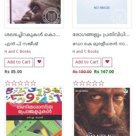
ശലഭച്ചിറകുകള്‍ കൊഴിയുന്ന ചരിത്രശിശിരത്തില്‍
രോഗങ്ങളും പ്രതിവിധികളും
എന്‍ പി സജീഷ്‌
ഡോ കെ മുരളീധരന്‍ നായര്‍ വെള്ളയമ്പലം
H and C Books
H and C Books
Add to Cart
Add to Cart
Rs 85.00
Rs 180.00
Rs 167.00
1
2
3
4
5
1
2
3
4
5