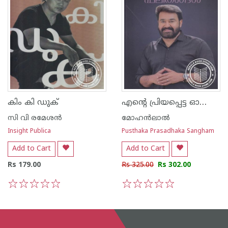
എന്റെ പ്രിയപ്പെട്ട ഓഷോ ഫലിതങ്ങള്‍
കിം കി ഡുക്
സി വി രമേശന്‍
മോഹന്‍ലാല്‍
Insight Publica
Pusthaka Prasadhaka Sangham
Add to Cart
Add to Cart
Rs 179.00
Rs 325.00
Rs 302.00
1
2
3
4
5
1
2
3
4
5