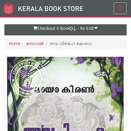
Toggl
Go
navig
to
Home
Page
Checkout 0
Book(s), -
Rs 0.00
Home
നോവല്‍
തവ വിരഹേ കേശവ