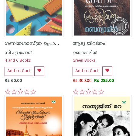
ഗണിതശാസ്ത്ര പ്രൊജക്ടുകള്‍
ആടു ജീവിതം
സി എ പോള്‍
ബെന്യാമിന്‍
H and C Books
Green Books
Add to Cart
Add to Cart
Rs 60.00
Rs 300.00
Rs 285.00
1
2
3
4
5
1
2
3
4
5