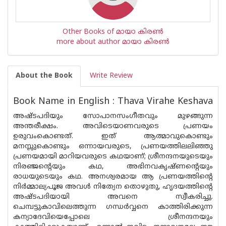
Other Books of മായാ കിരണ്‍
more about author മായാ കിരണ്‍
About the Book
Write Review
Book Name in English : Thava Virahe Keshava
അഷ്ടപദിയും സോപാനസംഗീതവും മുഴങ്ങുന്ന
അന്തരീക്ഷം. അവിടെയാണവരുടെ പ്രണയം
ഉരുവംകൊണ്ടത്. ഇത് ആത്മാവുകൊണ്ടും
മനസ്സുകൊണ്ടും ഒന്നായവരുടെ, പ്രണയത്തിലലിഞ്ഞു
പ്രണയമായി മാറിയവരുടെ കഥയാണ്; ശ്രീനന്ദനയുടെയും
നിരഞ്ജന്റെയും കഥ, അഭിനവകൃഷ്ണന്റെയും
രാധയുടെയും കഥ. അനശ്വരമായ ആ പ്രണയത്തിന്റെ
നിർമ്മാല്യപൂജ അവൾ നിത്യേന തൊഴുതു, ഹൃദയത്തിന്റെ
അഷ്ടപദിയായി അവനെ സ്വീകരിച്ചു.
ചെമ്പട്ടുകാവിലെത്തുന്ന ഗന്ധർവ്വനെ കാത്തിരിക്കുന്ന
കന്യാദേവിയെപ്പോലെ ശ്രീനന്ദനയും