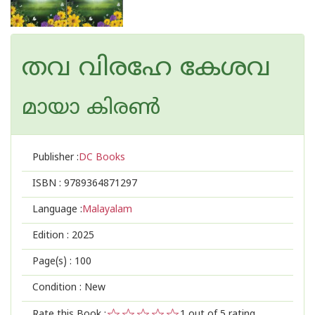
തവ വിരഹേ കേശവ
മായാ കിരണ്‍
Publisher :
DC Books
ISBN :
9789364871297
Language :
Malayalam
Edition :
2025
Page(s) :
100
Condition : New
Rate this Book :
1
out of 5 rating,