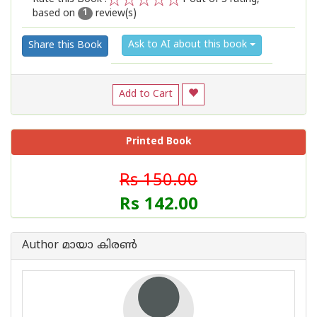
based on
review(s)
1
2
3
4
5
1
Ask to AI about this book
Share this Book
Add to Cart
Printed Book
Rs 150.00
Rs 142.00
Author മായാ കിരണ്‍