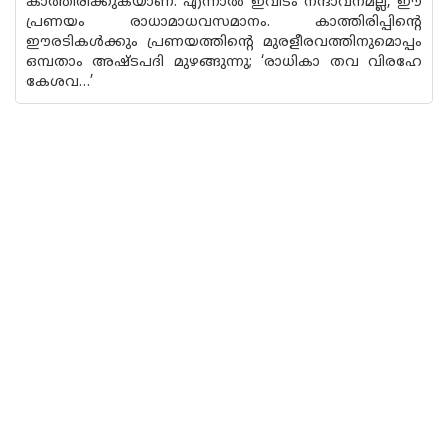
കാത്തിരിക്കുകയാണ്. എന്നാൽ ഇവിടം നന്ദാവനമല്ല, ഈ
പ്രണയം രാധാമാധവസമാനം. കാത്തിരിപ്പിന്റെ
ഈരടികൾക്കും പ്രണയത്തിന്റെ മുരളീരവത്തിനുമൊപ്പം
ഒമ്പതാം അഷ്ടപദി മുഴങ്ങുന്നു; ‘രാധികാ തവ വിരഹേ
കേശവ…’