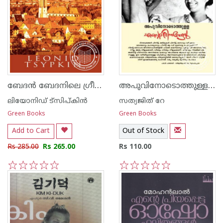
ബേദ‌ന്‍ ബേദനിലെ ഗ്രീഷ്മകാലത്ത്
അപുവിനോടൊത്തുള്ള എന്റെ ദിനങ്ങള്‍
ലിയോനിഡ് ട്സിപ്കിന്‍
സത്യജിത് റേ
Green Books
Green Books
Add to Cart
Out of Stock
Rs 285.00
Rs 265.00
Rs 110.00
1
2
3
4
5
1
2
3
4
5