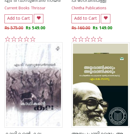
എം ടി വാസുദേവന്‍ നായര്‍
പി ഗോവിന്ദപിള്ള
Current Books Thrissur
Chintha Publications
Add to Cart
Add to Cart
Rs 575.00
Rs 549.00
Rs 160.00
Rs 149.00
1
2
3
4
5
1
2
3
4
5