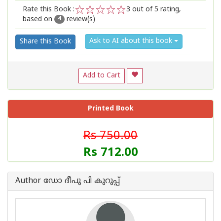
Rate this Book :
3
out of 5 rating,
based on
review(s)
1
2
3
4
5
4
Ask to AI about this book
Share this Book
Add to Cart
Printed Book
Rs 750.00
Rs 712.00
Author ഡോ ദീപു പി കുറുപ്പ്