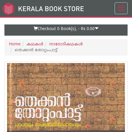
Toggl
Go
navig
to
Home
Page
Checkout 0
Book(s), -
Rs 0.00
Home
കഥകള്‍
നാടോടികഥകള്‍
തെക്കന്‍ തോറ്റംപാട്ട്