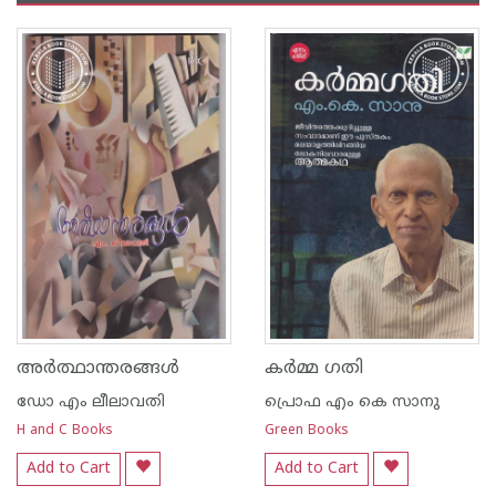
അര്‍ത്ഥാന്തരങ്ങള്‍
കര്‍മ്മ ഗതി
ഡോ എം ലീലാവതി
പ്രൊഫ എം കെ സാനു
H and C Books
Green Books
Add to Cart
Add to Cart