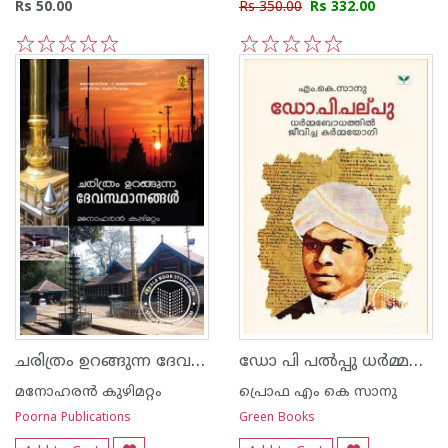
Rs 50.00
Rs 350.00
Rs 332.00
1
2
3
4
5
1
2
3
4
5
ചരിത്രം ഉറങ്ങുന്ന ദേവസ്ഥാനങ്ങള്‍
ഡോ പി പല്‍പ്പു ധര്‍മ്മബോധത്തില്‍ ജീവിച്ച കര്‍മ്മയോഗി
മനോഹരന്‍ കുഴിമറ്റം
പ്രൊഫ എം കെ സാനു
Poorna Publications
Green Books