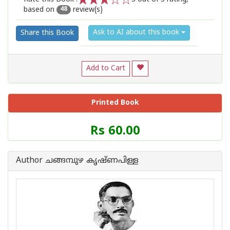
based on
review(s)
1
2
3
4
5
48
Ask to AI about this book
Share this Book
Add to Cart
Printed Book
Price
Rs 60.00
of
this
Book
Author ചങ്ങമ്പുഴ കൃഷ്ണപിള്ള
is