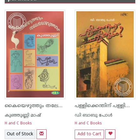
കൈയെഴുത്തും തലേലെഴുത്തും
പള്ളിക്കെന്തിന്‌ പള്ളിക്കൂടം
കുഞ്ഞുണ്ണി മാഷ്‌
ഡി ബാബു പോള്‍
H and C Books
H and C Books
Out of Stock
Add to Cart