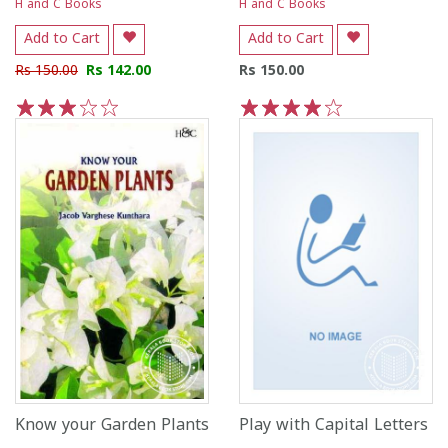
H and C Books
H and C Books
Add to Cart
Add to Cart
Rs 150.00
Rs 142.00
Rs 150.00
1
2
3
4
5
1
2
3
4
5
Know your Garden Plants
Play with Capital Letters