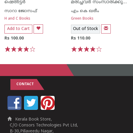
മരിച്ചവര്‍ സംസാരിക്കുന്നത്
ഷെല്‍ട്ടര്‍
സാറാ ജോസഫ്
എം കെ ഖരീം
H and C Books
Green Books
Add to Cart
Out of Stock
Rs 100.00
Rs 110.00
1
2
3
4
5
1
2
3
4
5
CONTACT
Kerala Book Store,
C/O Consors Technologies Pvt Ltd,
B-30,Pillaveedu Nagar,