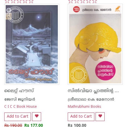
1
2
3
4
5
1
2
3
4
5
സില്‍വിയാ പ്ലാത്തിന്റ മാസ്‌ററര്‍പീസ്‌
ലൈറ്റ്‌ ഹൗസ്‌
ജേസി ജൂനിയര്‍
ശ്രീബാലാ കെ മേനോന്‍
C I C C Book House
Mathrubhumi Books
Add to Cart
Add to Cart
Rs 190.00
Rs 177.00
Rs 100.00