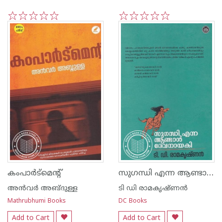
1
2
3
4
5
1
2
3
4
5
സുഗന്ധി എന്ന ആണ്ടാള്‍ ദേവനായകി
കംപാര്‍ട്‌മെന്റ്
അന്‍വര്‍ അബ്ദുള്ള
ടി ഡി രാമകൃഷ്ണന്‍
Mathrubhumi Books
DC Books
Add to Cart
Add to Cart