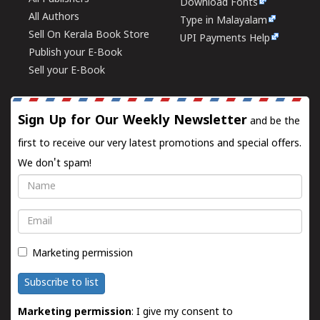
Download Fonts
All Authors
Type in Malayalam
Sell On Kerala Book Store
UPI Payments Help
Publish your E-Book
Sell your E-Book
Sign Up for Our Weekly Newsletter
and be the
first to receive our very latest promotions and special offers.
We don't spam!
Name
Email
Marketing permission
Subscribe to list
Marketing permission
: I give my consent to