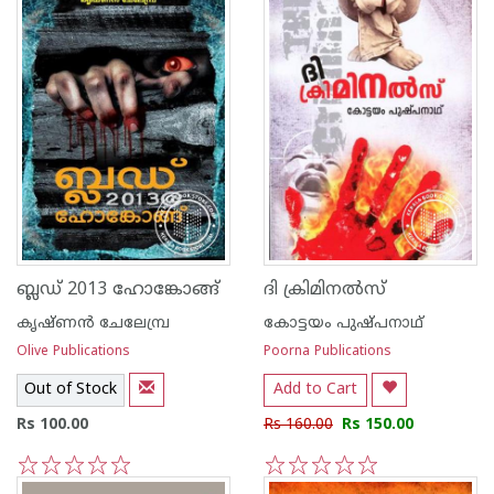
ബ്ലഡ് 2013 ഹോങ്കോങ്ങ്
ദി ക്രിമിനല്‍സ്
കൃഷ്ണന്‍ ചേലേമ്പ്ര
കോട്ടയം പുഷ്പനാഥ്
Olive Publications
Poorna Publications
Out of Stock
Add to Cart
Rs 100.00
Rs 160.00
Rs 150.00
1
2
3
4
5
1
2
3
4
5