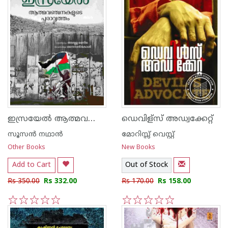
ഇസ്രയേൽ ആത്മവഞ്ചനകളുടെ പുരാവൃത്തം
ഡെവിള്സ് അഡ്വക്കേറ്റ്
സൂസന്‍ നഥാന്‍
മോറിസ്സ് വെസ്റ്റ്
Other Books
New Books
Add to Cart
Out of Stock
Rs 350.00
Rs 332.00
Rs 170.00
Rs 158.00
1
2
3
4
5
1
2
3
4
5