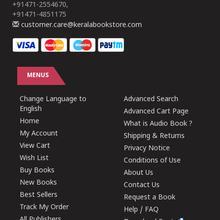
+91471-2554670,
+91471-4851175
customer.care@keralabookstore.com
MENUS
Change Language to
Advanced Search
English
Advanced Cart Page
Home
What is Audio Book ?
My Account
Shipping & Returns
View Cart
Privacy Notice
Wish List
Conditions of Use
Buy Books
About Us
New Books
Contact Us
Best Sellers
Request a Book
Track My Order
Help / FAQ
All Publishers