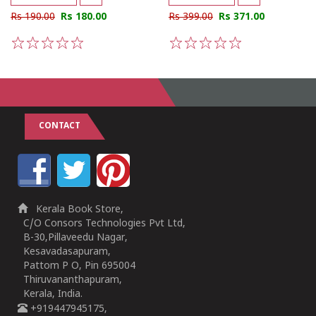
Rs 190.00
Rs 180.00
Rs 399.00
Rs 371.00
1
2
3
4
5
1
2
3
4
5
CONTACT
Kerala Book Store,
C/O Consors Technologies Pvt Ltd,
B-30,Pillaveedu Nagar,
Kesavadasapuram,
Pattom P O, Pin 695004
Thiruvananthapuram,
Kerala, India.
+919447945175,