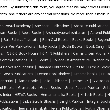
 hearing from us, simply click the unsubscribe link at the bottom of
k here.
By submitting this form, you agree that we may process your 
nth, and if there are any special occasions. No more than 4 mails in 
sh Postal Academy
|
Aarshasri Publications
|
Absolute Publications
ham Books
|
Apple Books
|
Arshavidyaprathishtanam
|
Ascend Publ
|
Bala Sahitya Institute
|
Barn Owl Books
|
Beeka Books
|
Beyond
|
Blue Pea Publications
|
boby books
|
Bodhi Books
|
Book Carry
|
B
ks
|
C I C C Book House
|
C N N Publishers
|
Carmel International P
k Communications
|
CLS Books
|
College Of Architecture Trivandrum
vi Books Kodungallor
|
Dhanam Publications Pvt Ltd
|
Dimple Book
 Bosco Publications
|
Dream BookBindery
|
Dreams books
|
EB B
ngerPrint
|
Flame Books
|
Folio Publishers
|
Frames 25
|
G V Books
nd Books
|
Grassroots
|
Green Books
|
Green Pepper Publica
|
Grih
s India
|
HEIWA Books
|
Hemamambika Books
|
Hi Tech Books
|
H
Publications
|
Indus Scrolls Bhasha
|
Insight Publica
|
Integral Book
lications
|
Jeevana Samskriti
|
Jeyem Publications
|
Jyothir Dharma