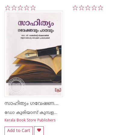
1
2
3
4
5
1
2
3
4
5
സാഹിത്യം ഗവേഷണവും പഠനവും
ഡോ കുരിയാസ് കുമ്പളക്കുഴി
Kerala Book Store Publishers
Add to Cart