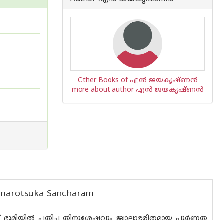
Other Books of എന്‍ ജയകൃഷ്ണന്‍
more about author എന്‍ ജയകൃഷ്ണന്‍
Samarotsuka Sancharam
ർന്ന് ഭൂമിയിൽ പതിച്ച തിനുശേഷവും ജ്വാലാഭരിതമായ പൂർണ്ണത