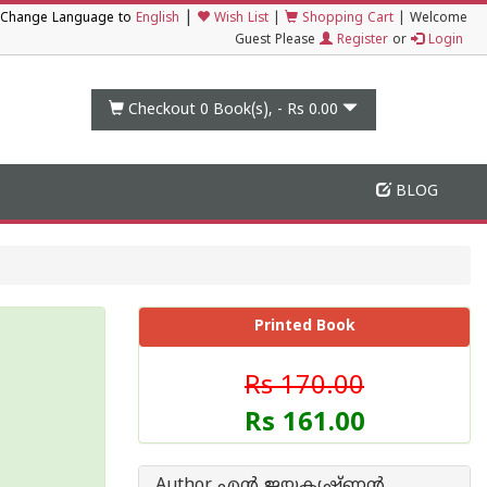
|
Change Language to
English
Wish List
|
Shopping Cart
|
Welcome
Guest Please
Register
or
Login
Checkout 0
Book(s), -
Rs 0.00
BLOG
Printed Book
Rs 170.00
Rs 161.00
Author എന്‍ ജയകൃഷ്ണന്‍