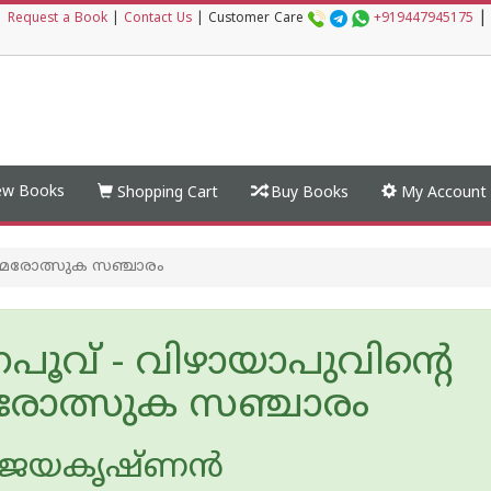
|
|
Request a Book
|
Contact Us
|
Customer Care
+919447945175
w Books
Shopping Cart
Buy Books
My Account
സമരോത്സുക സഞ്ചാരം
പൂവ് - വിഴായാപുവിന്റെ
ോത്സുക സഞ്ചാരം
 ജയകൃഷ്ണന്‍