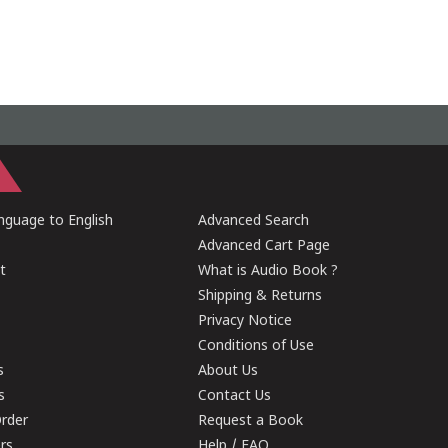
guage to English
Advanced Search
Advanced Cart Page
t
What is Audio Book ?
Shipping & Returns
Privacy Notice
Conditions of Use
s
About Us
s
Contact Us
rder
Request a Book
ers
Help / FAQ