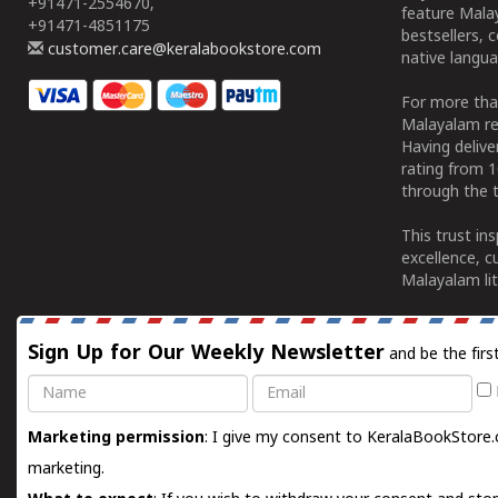
+91471-2554670,
feature Malay
+91471-4851175
bestsellers, 
customer.care@keralabookstore.com
native langua
For more tha
Malayalam re
Having deliv
rating from 
through the t
This trust in
excellence, c
Malayalam lit
Sign Up for Our Weekly Newsletter
and be the firs
Name
Email
Marketing permission
: I give my consent to KeralaBookStore.
marketing.