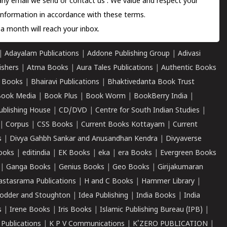
 any email we send or
contact us
. We value and respect your
information in accordance with these terms.
a month will reach your inbox.
|
Adayalam Publications
|
Addone Publishing Group
|
Adivasi
ishers
|
Atma Books
|
Aura Tales Publications
|
Authentic Books
 Books
|
Bhairavi Publications
|
Bhaktivedanta Book Trust
ook Media
|
Book Plus
|
Book Worm
|
BookBerry India
|
ublishing House
|
CD/DVD
|
Centre for South Indian Studies
|
|
Corpus
|
CSS Books
|
Current Books Kottayam
|
Current
s
|
Divya Gahbh Sankar and Anusandhan Kendra
|
Divyaverse
ooks
|
editindia
|
EK Books
|
eka
|
era Books
|
Evergreen Books
|
Ganga Books
|
Genius Books
|
Geo Books
|
Girijakumaran
astasrama Publications
|
H and C Books
|
Hammer Library
|
odder and Stoughton
|
Idea Publishing
|
India Books
|
India
s
|
Irene Books
|
Iris Books
|
Islamic Publishing Bureau (IPB)
|
 Publications
|
K P V Communications
|
K'ZERO PUBLICATION
|