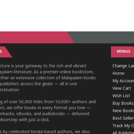
S
MENUS
tore is your gateway to the rich and vibrant
Change Lan
yalam literature. As a premier online bookstore,
Home
ether an extensive collection of Malayalam books
My Accoun
publishers across the globe — all in one
View Cart
stination.
Wish List
g of over 50,000 titles from 10,000+ authors and
Buy Books
ers, we offer books in every format you love —
New Book
perbacks, eBooks, and audiobooks — delivered
Best Seller
doorstep with just a click.
Track My O
 by celebrated Kerala-based authors, we also
All Publish