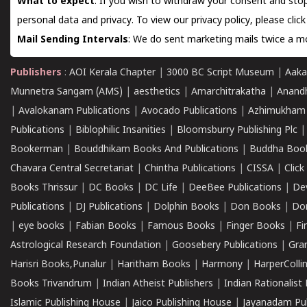
What to expect
: If you wish to withdraw your consent and stop
personal data and privacy. To view our privacy policy, please
clic
Mail Sending Intervals
: We do sent marketing mails twice a mo
Publishers
:
AOI Kerala Chapter
|
3000 BC Script Museum
|
Aaka
Munnetra Sangam (AMS)
|
aesthetics
|
Amarchitrakatha
|
Anand
|
Avalokanam Publications
|
Avocado Publications
|
Azhimukham
Publications
|
Biblophilic Insanities
|
Bloomsburry Publishing Plc
Bookerman
|
Bouddhikam Books And Publications
|
Buddha Boo
Chavara Central Secretariat
|
Chintha Publications
|
CISSA
|
Clic
Books Thrissur
|
DC Books
|
DC Life
|
DeeBee Publications
|
De
Publications
|
DJ Publications
|
Dolphin Books
|
Don Books
|
Don
|
eye books
|
Fabian Books
|
Famous Books
|
Finger Books
|
Fi
Astrological Research Foundation
|
Goosebery Publications
|
Gra
Harisri Books,Punalur
|
Haritham Books
|
Harmony
|
HarperCollin
Books Trivandrum
|
Indian Atheist Publishers
|
Indian Rationalist 
Islamic Publishing House
|
Jaico Publishing House
|
Jayanadam Pub