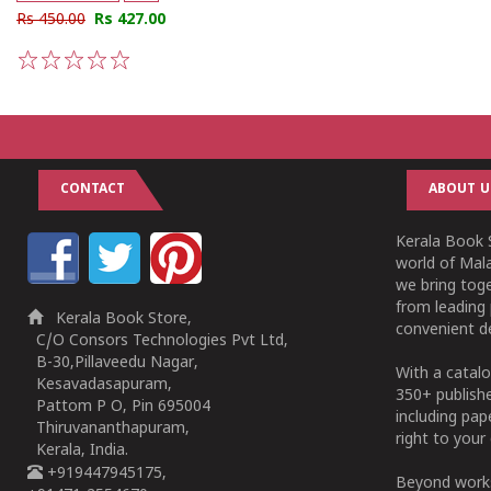
Rs 450.00
Rs 427.00
1
2
3
4
5
CONTACT
ABOUT U
Kerala Book S
world of Mala
we bring tog
from leading 
Kerala Book Store,
convenient de
C/O Consors Technologies Pvt Ltd,
B-30,Pillaveedu Nagar,
With a catalo
Kesavadasapuram,
350+ publish
Pattom P O, Pin 695004
including pa
Thiruvananthapuram,
right to your 
Kerala, India.
+919447945175,
Beyond works