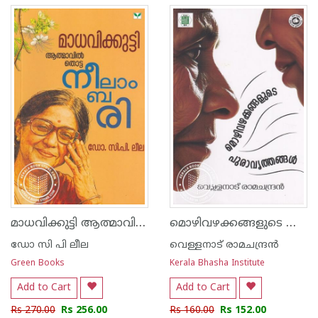
മാധവിക്കുട്ടി ആത്മാവിൽ തൊട്ട നീലാംബരി
മൊഴിവഴക്കങ്ങളുടെ പുരാവൃത്തങ്ങൾ
ഡോ സി പി ലീല
വെള്ളനാട് രാമചന്ദ്രന്‍
Green Books
Kerala Bhasha Institute
Add to Cart
Add to Cart
Rs 270.00
Rs 256.00
Rs 160.00
Rs 152.00