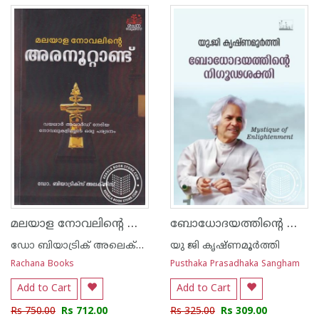
മലയാള നോവലിന്റെ അരനൂറ്റാണ്ട്
ബോധോദയത്തിന്റെ നിഗൂഢശക്തി
ഡോ ബിയാട്രിക് അലെക്സിസ്
യു ജി കൃഷ്ണമൂര്‍ത്തി
Rachana Books
Pusthaka Prasadhaka Sangham
Add to Cart
Add to Cart
Rs 750.00
Rs 712.00
Rs 325.00
Rs 309.00