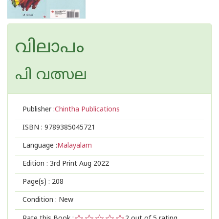
വിലാപം
പി വത്സല
Publisher :
Chintha Publications
ISBN :
9789385045721
Language :
Malayalam
Edition :
3rd Print Aug 2022
Page(s) :
208
Condition : New
Rate this Book :
2
out of 5 rating,