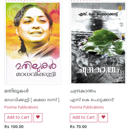
1
2
3
4
5
1
2
3
4
5
മതിലുകള്‍
ചന്ദ്രകാന്തം
മാധവിക്കുട്ടി [ കമലാ ദാസ് ]
എസ്‌ കെ പൊറ്റക്കാട്‌
Poorna Publications
Poorna Publications
Add to Cart
Add to Cart
Rs 100.00
Rs 70.00