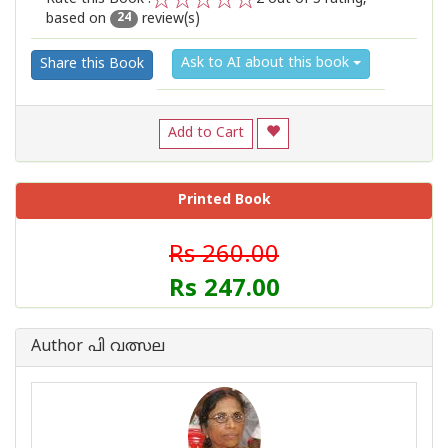
based on
review(s)
1
2
3
4
5
24
Ask to AI about this book
Share this Book
Add to Cart
Printed Book
Rs 260.00
Rs 247.00
Author പി വത്സല