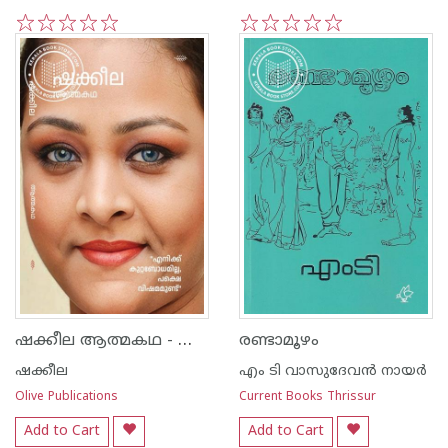
1
2
3
4
5
1
2
3
4
5
ഷക്കീല ആത്മകഥ - ഷക്കീല
രണ്ടാമൂഴം
ഷക്കീല
എം ടി വാസുദേവന്‍ നായര്‍
Olive Publications
Current Books Thrissur
Add to Cart
Add to Cart