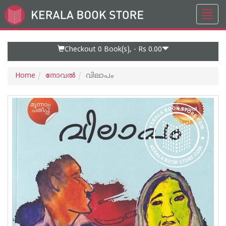
Toggl
Go
navig
to
Home
Page
Checkout 0
Book(s), -
Rs 0.00
Home
നോവല്‍
വിലാപം