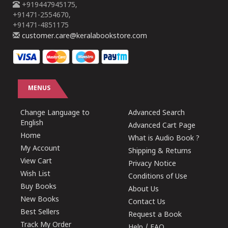
+919447945175,
+91471-2554670,
+91471-4851175
customer.care@keralabookstore.com
MENUS
Change Language to
Advanced Search
English
Advanced Cart Page
Home
What is Audio Book ?
My Account
Shipping & Returns
View Cart
Privacy Notice
Wish List
Conditions of Use
Buy Books
About Us
New Books
Contact Us
Best Sellers
Request a Book
Track My Order
Help / FAQ