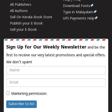
All Publishers
Download Fonts
All Authors
Type in Malayalam
Sell On Kerala Book Store
UPI Payments Help
Publish your E-Book
Sell your E-Book
Sign Up for Our Weekly Newsletter
and be the
first to receive our very latest promotions and special offers.
We don't spam!
Name
Email
Marketing permission
Subscribe to list