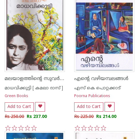
മലയാളത്തിന്റെ സുവര്‍ണ്ണ കഥകള്‍ - മാധവിക്കുട്ടി
എന്റെ വഴിയമ്പലങ്ങള്‍
മാധവിക്കുട്ടി [ കമലാ ദാസ് ]
എസ്‌ കെ പൊറ്റക്കാട്‌
Green Books
Poorna Publications
Add to Cart
Add to Cart
Rs 250.00
Rs 237.00
Rs 225.00
Rs 214.00
1
2
3
4
5
1
2
3
4
5