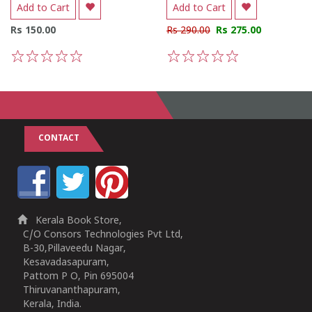
Add to Cart
Add to Cart
Rs 150.00
Rs 290.00
Rs 275.00
1
2
3
4
5
1
2
3
4
5
CONTACT
Kerala Book Store,
C/O Consors Technologies Pvt Ltd,
B-30,Pillaveedu Nagar,
Kesavadasapuram,
Pattom P O, Pin 695004
Thiruvananthapuram,
Kerala, India.