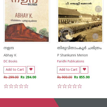
നളന്ദ
തിരുവിതാംകൂർ ചരിത്രം
Abhay K
P Shankunni Menon
DC Books
Paridhi Publications
Add to Cart
Add to Cart
Rs 299.00
Rs 284.00
Rs 900.00
Rs 855.00
1
2
3
4
5
1
2
3
4
5