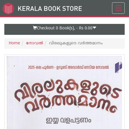
Toggl
Go
navig
to
Home
Page
Checkout 0
Book(s), -
Rs 0.00
Home
നോവല്‍
വിരലുകളുടെ വർത്തമാനം