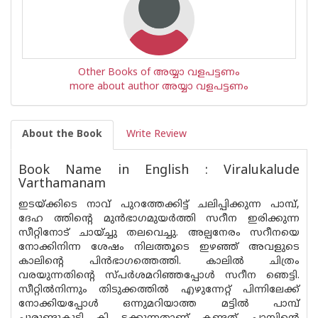
Other Books of അയ്യാ വളപട്ടണം
more about author അയ്യാ വളപട്ടണം
About the Book
Write Review
Book Name in English : Viralukalude
Varthamanam
ഇടയ്ക്കിടെ നാവ് പുറത്തേക്കിട്ട് ചലിപ്പിക്കുന്ന പാമ്പ്,
ദേഹ ത്തിൻ്റെ മുൻഭാഗമുയർത്തി സറീന ഇരിക്കുന്ന
സീറ്റിനോട് ചായ്ച്ചു തലവെച്ചു. അല്പനേരം സറീനയെ
നോക്കിനിന്ന ശേഷം നിലത്തൂടെ ഇഴഞ്ഞ് അവളുടെ
കാലിൻ്റെ പിൻഭാഗത്തെത്തി. കാലിൽ ചിത്രം
വരയുന്നതിൻ്റെ സ്‌പർശമറിഞ്ഞപ്പോൾ സറീന ഞെട്ടി.
സീറ്റിൽനിന്നും തിടുക്കത്തിൽ എഴുന്നേറ്റ് പിന്നിലേക്ക്
നോക്കിയപ്പോൾ ഒന്നുമറിയാത്ത മട്ടിൽ പാമ്പ്