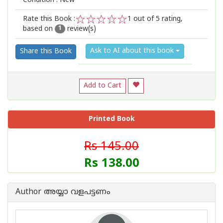
Condition : New
Rate this Book :
1
out of 5 rating,
based on
review(s)
1
2
3
4
5
1
Ask to AI about this book
Share this Book
Add to Cart
Printed Book
Rs 145.00
Rs 138.00
Author അയ്യാ വളപട്ടണം