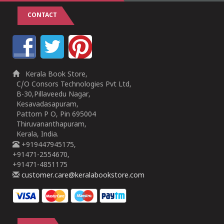
CONTACT
Kerala Book Store,
C/O Consors Technologies Pvt Ltd,
B-30,Pillaveedu Nagar,
Kesavadasapuram,
Pattom P O, Pin 695004
Thiruvananthapuram,
Kerala, India.
+919447945175,
+91471-2554670,
+91471-4851175
customer.care@keralabookstore.com