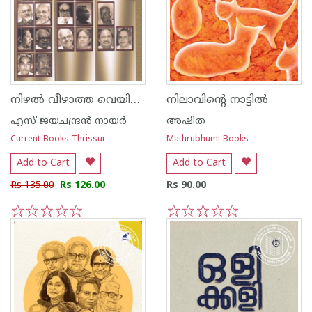
നിഴല്‍ വീഴാത്ത വെയില്‍ത്തുണ്ടുകള്‍
നിലാവിന്റെ നാട്ടില്‍
എസ്‌ ജയചന്ദ്രന്‍‌ നായര്‍‌
അഷിത
Current Books Thrissur
Mathrubhumi Books
Add to Cart
Add to Cart
Rs 135.00
Rs 126.00
Rs 90.00
1
2
3
4
5
1
2
3
4
5