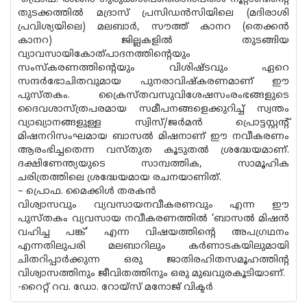
തുടക്കത്തില്‍ മദ്രാസ് പ്രസിഡന്‍സിയിലെ (മദിരാശി
പ്രവിശ്യയിലെ) മലബാര്‍, സൗത്ത് കാനറ (തെക്കന്‍
കാനറ) ജില്ലകളില്‍ തുടങ്ങിയ
വ്യാവസായികോത്പാദനത്തിന്റെയും
സംസ്‌കരണത്തിന്റെയും വിശിഷ്ടവും ഏറെ
സന്ദര്‍ഭോചിതവുമായ പുനരാവിഷ്‌കരണമാണ് ഈ
പുസ്തകം. ക്രൈസ്തവസുവിശേഷസംരംഭങ്ങളുടെ
ദൈവശാസ്ത്രപരമായ സമീപനങ്ങളെക്കുറിച്ച് സ്വന്തം
വ്യാഖ്യാനങ്ങളുള്ള സ്വിസ്/ജര്‍മന്‍ പ്രൊട്ടസ്റ്റന്റ്
മിഷനറിസംഘമായ ബാസല്‍ മിഷനാണ് ഈ നവീകരണം
ആരംഭിച്ചതെന്ന വസ്തുത കൂടുതല്‍ ശ്രദ്ധേയമാണ്.
ദക്ഷിണേന്ത്യയുടെ സാമ്പത്തിക, സാമൂഹിക
ചരിത്രത്തിലെ ശ്രദ്ധേയമായ രചനയാണിത്.
– പ്രൊഫ. മൈക്കിള്‍ തരകന്‍
വിശ്വാസവും വ്യവസായനവീകരണവും എന്ന ഈ
പുസ്തകം വ്യവസായ നവീകരണത്തില്‍ ‘ബാസല്‍ മിഷന്‍
വഹിച്ച പങ്ക്’ എന്ന വിഷയത്തിന്റെ അപഗ്രഥനം
എന്നതിലുപരി മലബാറിലും കര്‍ണാടകയിലുമായി
ചിതറിപ്പാര്‍ക്കുന്ന ഒരു ജാതിരഹിതസമൂഹത്തിന്റ
വിശ്വാസത്തിനും ജീവിതത്തിനും ഒരു മുഖവുരകൂടിയാണ്.
-റൈറ്റ് റവ. ഡോ. റോയ്‌സ് മനോജ് വിക്ടര്‍