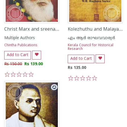
Christ Marx and sreenarayana Guru A Colloquy By Philippose Mar Chrysostom Senior Metropolitan and M A Baby
Kolezhuthu and Malayalam Records
Multiple Authors
എം ആര്‍ രാഘവവാര്യര്‍
Chintha Publications
Kerala Council for Historical
Research
Add to Cart
Add to Cart
Rs 150.00
Rs 139.00
Rs 135.00
1
2
3
4
5
1
2
3
4
5