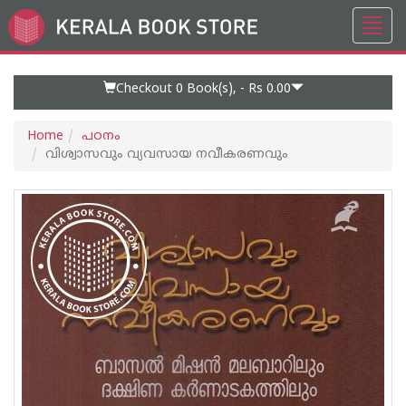
Toggl
Go
navig
to
Home
Page
Checkout 0
Book(s), -
Rs 0.00
Home
പഠനം
വിശ്വാസവും വ്യവസായ നവീകരണവും