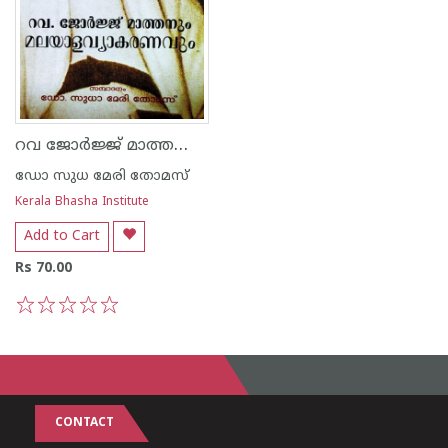
റവ ജോര്‍ജ്ജ് മാത്തനും മലയാള വ്യാകരണവും
ഡോ സുധ മേരി തോമസ്
Kerala Bhasha Institute
Add to Cart
Rs 70.00
1
2
3
4
5
CONTACT