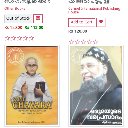
ഡോ ശംസുല്ല്ലാ ഖാദിരി
ഫാ ജിയോ പയ്യപ്പിള്ളി
Other Books
Carmel International Publishing
House
Out of Stock
Add to Cart
Rs 120.00
Rs 112.00
Rs 120.00
1
2
3
4
5
1
2
3
4
5