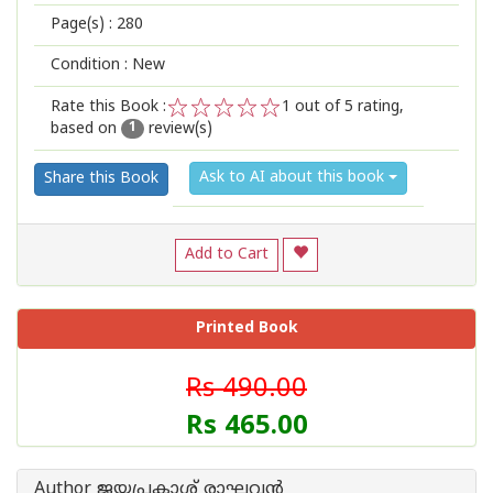
Page(s) :
280
Condition : New
Rate this Book :
1
out of 5 rating,
based on
review(s)
1
2
3
4
5
1
Ask to AI about this book
Share this Book
Add to Cart
Printed Book
Rs 490.00
Rs 465.00
Author ജയപ്രകാശ് രാഘവന്‍