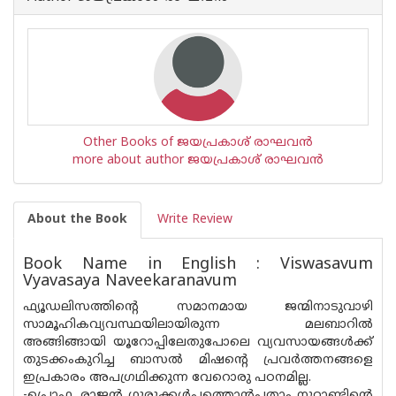
Other Books of ജയപ്രകാശ് രാഘവന്‍
more about author ജയപ്രകാശ് രാഘവന്‍
About the Book
Write Review
Book Name in English : Viswasavum
Vyavasaya Naveekaranavum
ഫ്യൂഡലിസത്തിന്റെ സമാനമായ ജന്മിനാടുവാഴി
സാമൂഹികവ്യവസ്ഥയിലായിരുന്ന മലബാറില്‍
അങ്ങിങ്ങായി യൂറോപ്പിലേതുപോലെ വ്യവസായങ്ങള്‍ക്ക്
തുടക്കംകുറിച്ച ബാസല്‍ മിഷന്റെ പ്രവര്‍ത്തനങ്ങളെ
ഇപ്രകാരം അപഗ്രഥിക്കുന്ന വേറൊരു പഠനമില്ല.
-പ്രൊഫ. രാജന്‍ ഗുരുക്കള്‍പത്തൊന്‍പതാം നൂറ്റാണ്ടിന്റെ