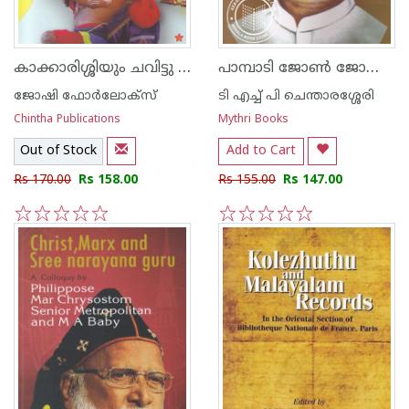
കാക്കാരിശ്ശിയും ചവിട്ടു നാടകവും
പാമ്പാടി ജോണ്‍ ജോസഫ്
ജോഷി ഫോര്‍ലോക്സ്
ടി എച്ച് പി ചെന്താരശ്ശേരി
Chintha Publications
Mythri Books
Out of Stock
Add to Cart
Rs 170.00
Rs 158.00
Rs 155.00
Rs 147.00
1
2
3
4
5
1
2
3
4
5