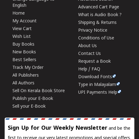
English
Advanced Cart Page
Home
What is Audio Book ?
My Account
Shipping & Returns
View Cart
Privacy Notice
Wish List
Conditions of Use
Buy Books
About Us
New Books
Contact Us
Best Sellers
Request a Book
Track My Order
Help / FAQ
All Publishers
Download Fonts
All Authors
Type in Malayalam
Sell On Kerala Book Store
UPI Payments Help
Publish your E-Book
Sell your E-Book
Sign Up for Our Weekly Newsletter
and be the
first to receive our very latest promotions and special offers.