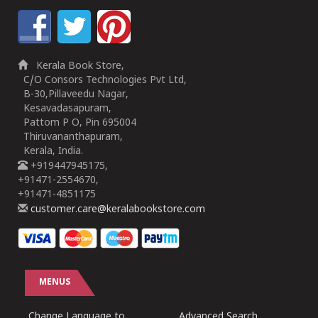
Kerala Book Store,
C/O Consors Technologies Pvt Ltd,
B-30,Pillaveedu Nagar,
Kesavadasapuram,
Pattom P O, Pin 695004
Thiruvananthapuram,
Kerala, India.
+919447945175,
+91471-2554670,
+91471-4851175
customer.care@keralabookstore.com
MENUS
Change Language to
Advanced Search