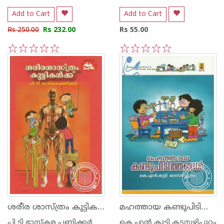
Add to Cart
Add to Cart
Rs 250.00
Rs 232.00
Rs 55.00
1
2
3
4
5
1
2
3
4
5
ശരീര ശാസ്ത്രം കുട്ടികള്‍ക്ക്
മഹത്തായ കണ്ടുപിടിത്തങ്ങള്‍
പി ടി ഭാസ്കര പണിക്കര്‍
കെ എ‌ന്‍ കുട്ടി കടമ്പഴിപ്പുറം