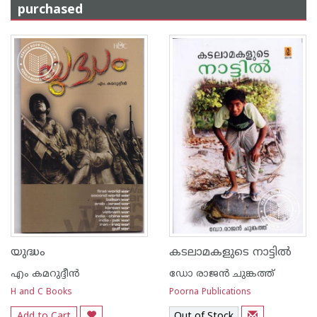
purchased
യുദ്ധം
കടലാമകളുടെ നാട്ടില്‍
എം കമറുദ്ദീന്‍
ഡോ രാജ‌ന്‍ ചുങ്കത്ത്
H and C Books
Poorna Publications
Add to Cart
Out of Stock