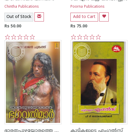
Chintha Publications
Poorna Publications
Out of Stock
Add to Cart
Rs 50.00
Rs 75.00
1
2
3
4
5
1
2
3
4
5
ഭാരതപ്പുഴയോരത്തെ ഭഗവതിമാര്‍
കുട്ടികളുടെ എംഗല്‍സ്