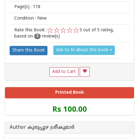
Page(s) :
118
Condition : New
Rate this Book :
3
out of 5 rating,
based on
review(s)
1
2
3
4
5
2
Ask to AI about this book
Share this Book
Add to Cart
Printed Book
Price
Rs 100.00
of
this
Book
Author കുരുപ്പുഴ ശ്രീകുമാര്‍
is