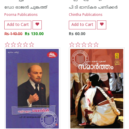
ഡോ രാജ‌ന്‍ ചുങ്കത്ത്
പി ടി ഭാസ്കര പണിക്കര്‍
Poorna Publications
Chintha Publications
Add to Cart
Add to Cart
Rs 140.00
Rs 130.00
Rs 60.00
1
2
3
4
5
1
2
3
4
5