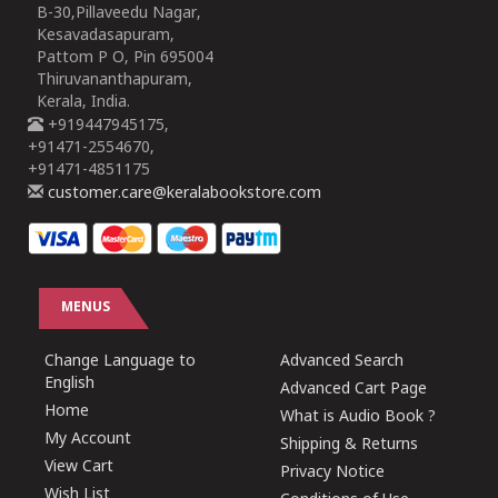
B-30,Pillaveedu Nagar,
Kesavadasapuram,
Pattom P O, Pin 695004
Thiruvananthapuram,
Kerala, India.
+919447945175,
+91471-2554670,
+91471-4851175
customer.care@keralabookstore.com
MENUS
Change Language to
Advanced Search
English
Advanced Cart Page
Home
What is Audio Book ?
My Account
Shipping & Returns
View Cart
Privacy Notice
Wish List