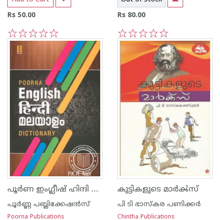
Rs 50.00
Rs 80.00
1
2
3
4
5
1
2
3
4
5
പൂര്‍ണ ഇംഗ്ലീഷ് ഹിന്ദി മലയാളം ഡിക്ഷണറി
കുട്ടികളുടെ മാര്‍ൿസ്
പൂര്‍ണ്ണ പബ്ലിക്കേഷ‌ന്‍സ്
പി ടി ഭാസ്കര പണിക്കര്‍
Poorna Publications
Chintha Publications