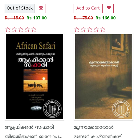
Out of Stock
Add to Cart
Rs 115.00
Rs 107.00
Rs 175.00
Rs 166.00
1
2
3
4
5
1
2
3
4
5
ആഫ്രിക്ക‌ന്‍ സഫാരി
മൂന്നാമതൊരാള്‍
ബിഭൂതിഭൂഷണ്‍ ബന്ദ്യോപദ്ധ്യായ
മുണ്ടൂര്‍ കൃഷ്ണന്‍കുട്ടി