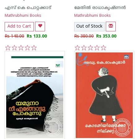
എസ്‌ കെ പൊറ്റക്കാട്‌
മേതില്‍ രാധാകൃഷ്ണന്‍
Mathrubhumi Books
Mathrubhumi Books
Add to Cart
Out of Stock
Rs 140.00
Rs 133.00
Rs 380.00
Rs 353.00
1
2
3
4
5
1
2
3
4
5