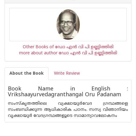
Other Books of ഡോ എന്‍ വി പി ഉണ്ണിത്തിരി
more about author ഡോ എന്‍ വി പി ഉണ്ണിത്തിരി
About the Book
Write Review
Book Name in English :
Vrikshaayurvedagranthangal Oru Padanam
സംസ്കൃതത്തിലെ വ്യക്ഷായുര്‍വേദ ഗ്രന്ഥങ്ങളെ
സംബന്ധിക്കുന്ന ആധികാരിക പഠനം. സസ്യ വിഞാനിയം
വൃക്ഷായുര്‍ വേദഗ്രന്ഥങ്ങളൂടെ സാമാന്യാവലോകനം