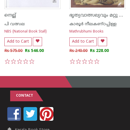
ഭൃത്യവാത്സല്യവും മറ്റു കഥകളും
നെല്ല്
പി വത്സല
കാരൂര്‍ നീലകണ്ഠപ്പിള്ള
NBS (National Book Stall)
Mathrubhumi Books
Add to Cart
Add to Cart
Rs 575.00
Rs 546.00
Rs 240.00
Rs 228.00
1
2
3
4
5
1
2
3
4
5
CONTACT