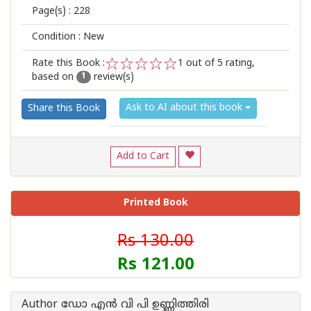
Page(s) :
228
Condition : New
Rate this Book :
1
out of 5 rating,
based on
review(s)
1
2
3
4
5
1
Ask to AI about this book
Share this Book
Add to Cart
Printed Book
Rs 130.00
Rs 121.00
Author ഡോ എന്‍ വി പി ഉണ്ണിത്തിരി