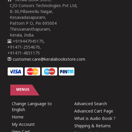
Kerala Book Store,
C/O Consors Technologies Pvt Ltd,
B-30,Pillaveedu Nagar,
Kesavadasapuram,
Pattom P O, Pin 695004
Thiruvananthapuram,
Kerala, India.
+919447945175,
+91471-2554670,
+91471-4851175
customer.care@keralabookstore.com
MENUS
Change Language to
Advanced Search
English
Advanced Cart Page
Home
What is Audio Book ?
My Account
Shipping & Returns