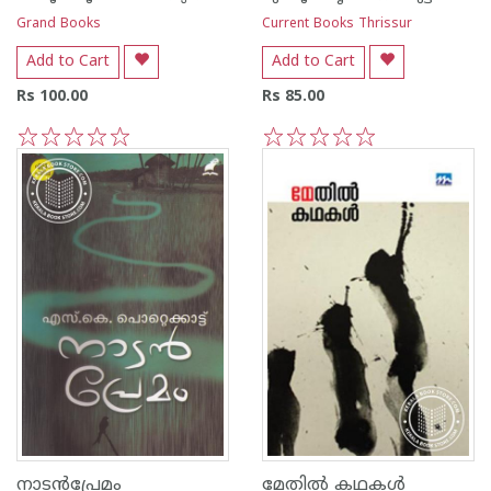
Grand Books
Current Books Thrissur
Add to Cart
Add to Cart
Rs 100.00
Rs 85.00
1
2
3
4
5
1
2
3
4
5
നാടന്‍പ്രേമം
മേതില്‍ കഥകള്‍