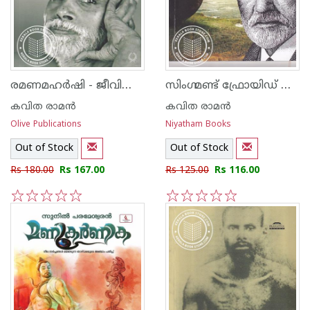
രമണമഹർഷി - ജീവിതം ദർശനം വചനങ്ങൾ
സിംഗ്മണ്ട് ഫ്രോയിഡ് ധ്രുവദേശ രാത്രിയിലെ സൂര്യോദയം
കവിത രാമന്‍
കവിത രാമന്‍
Olive Publications
Niyatham Books
Out of Stock
Out of Stock
Rs 180.00
Rs 167.00
Rs 125.00
Rs 116.00
1
2
3
4
5
1
2
3
4
5