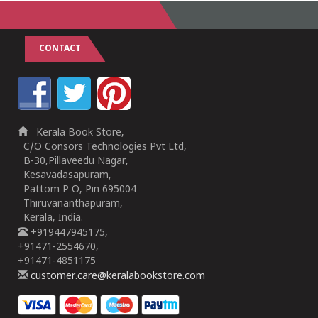
CONTACT
Kerala Book Store,
C/O Consors Technologies Pvt Ltd,
B-30,Pillaveedu Nagar,
Kesavadasapuram,
Pattom P O, Pin 695004
Thiruvananthapuram,
Kerala, India.
+919447945175,
+91471-2554670,
+91471-4851175
customer.care@keralabookstore.com