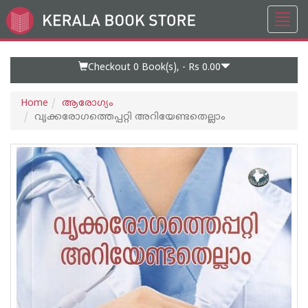
Toggl
Go
navig
to
Home
Page
Checkout 0
Book(s), -
Rs 0.00
Home
ആരോഗ്യം
വൃക്കരോഗത്തെപ്പറ്റി അറിയേണ്ടതെല്ലാം