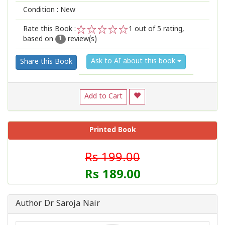
Condition : New
Rate this Book :
1
out of 5 rating,
based on
review(s)
1
2
3
4
5
1
Ask to AI about this book
Share this Book
Add to Cart
Printed Book
Rs 199.00
Rs 189.00
Author Dr Saroja Nair