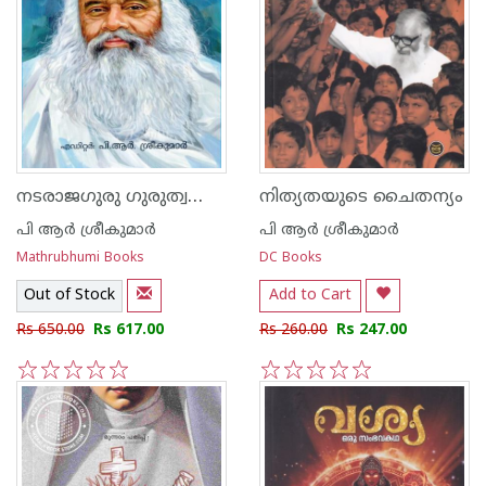
നടരാജഗുരു ഗുരുത്വത്തെ പുനഃപ്രതിഷ്ഠിച്ച ബ്രഹ്‌മജ്ഞാനി
നിത്യതയുടെ ചൈതന്യം
പി ആര്‍ ശ്രീകുമാര്‍
പി ആര്‍ ശ്രീകുമാര്‍
Mathrubhumi Books
DC Books
Out of Stock
Add to Cart
Rs 650.00
Rs 617.00
Rs 260.00
Rs 247.00
1
2
3
4
5
1
2
3
4
5