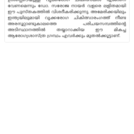
ഉൾപ്പെടെയുള്ള വൃക്കരോഗ ചികിത്സകൾ എങ്ങനെ
വേണമെന്നും ഡോ. സരോജ നായർ വളരെ ലളിതമായി
ഈ പുസ്‌തകത്തിൽ വിശദീകരിക്കുന്നു. അമേരിക്കയിലും
ഇന്ത്യയിലുമായി വൃക്കരോഗ ചികിത്സാരംഗത്ത് നീണ്ട
അരനൂറ്റാണ്ടുകാലത്തെ പരിചയസമ്പത്തിൻ്റെ
അടിസ്ഥാനത്തിൽ തയ്യാറാക്കിയ ഈ മികച്ച
ആരോഗ്യശാസ്ത്ര ഗ്രന്ഥം എവർക്കും മുതൽക്കൂട്ടാണ്.