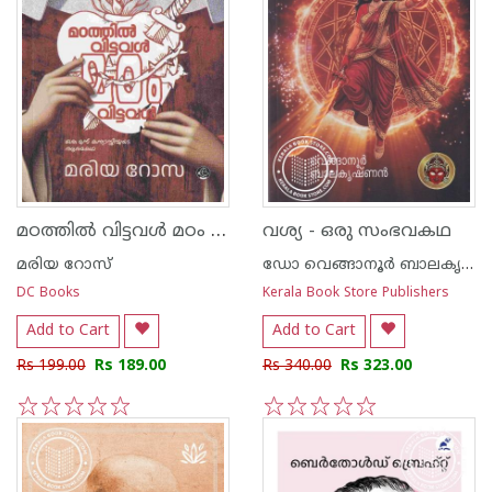
മഠത്തിൽ വിട്ടവൾ മഠം വിട്ടവൾ
വശ്യ - ഒരു സംഭവകഥ
മരിയ റോസ്
ഡോ വെങ്ങാനൂര്‍ ബാലകൃഷ്ണന്‍
DC Books
Kerala Book Store Publishers
Add to Cart
Add to Cart
Rs 199.00
Rs 189.00
Rs 340.00
Rs 323.00
1
2
3
4
5
1
2
3
4
5