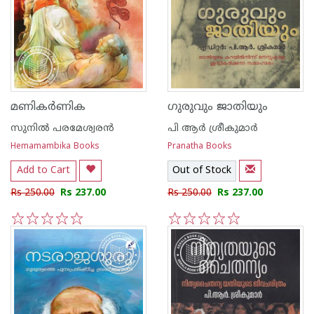
മണികർണിക
ഗുരുവും ജാതിയും
സുനില്‍ പരമേശ്വരന്‍
പി ആര്‍ ശ്രീകുമാര്‍
Hemamambika Books
Pranatha Books
Add to Cart
Out of Stock
Rs 250.00
Rs 237.00
Rs 250.00
Rs 237.00
1
2
3
4
5
1
2
3
4
5