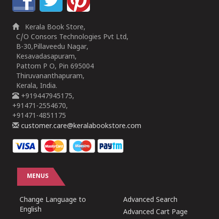
Kerala Book Store,
C/O Consors Technologies Pvt Ltd,
B-30,Pillaveedu Nagar,
Kesavadasapuram,
Pattom P O, Pin 695004
Thiruvananthapuram,
Kerala, India.
+919447945175,
+91471-2554670,
+91471-4851175
customer.care@keralabookstore.com
MENUS
Change Language to
Advanced Search
English
Advanced Cart Page