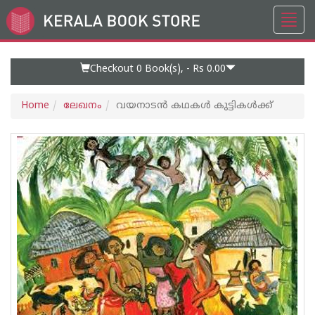
Toggl
Go
navig
to
Home
Page
Checkout 0
Book(s), -
Rs 0.00
Home
ലേഖനം
വയനാടന്‍ കഥകള്‍ കുട്ടികള്‍ക്ക്