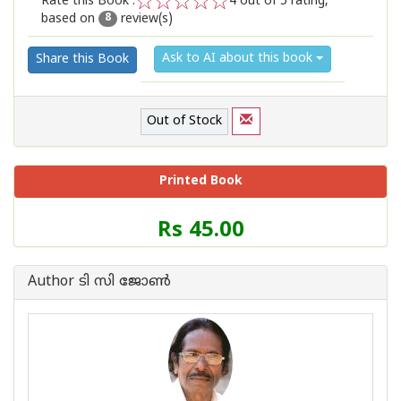
Rate this Book :
4
out of 5 rating,
based on
review(s)
1
2
3
4
5
8
Ask to AI about this book
Share this Book
Out of Stock
Printed Book
Price
Rs 45.00
of
this
Book
Author ടി സി ജോണ്‍
is