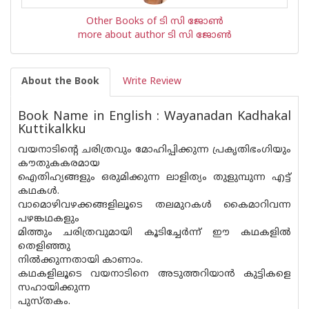
Other Books of ടി സി ജോണ്‍
more about author ടി സി ജോണ്‍
About the Book
Write Review
Book Name in English : Wayanadan Kadhakal
Kuttikalkku
വയനാടിന്‍റെ ചരിത്രവും മോഹിപ്പിക്കുന്ന പ്രകൃതിഭംഗിയും
കൗതുകകരമായ
ഐതിഹ്യങ്ങളും ഒരുമിക്കുന്ന ലാളിത്യം തുളുമ്പുന്ന എട്ട്
കഥകള്‍.
വാമൊഴിവഴക്കങ്ങളിലൂടെ തലമുറകള്‍ കൈമാറിവന്ന
പഴങ്കഥകളും
മിത്തും ചരിത്രവുമായി കൂടിച്ചേര്‍ന്ന് ഈ കഥകളില്‍
തെളിഞ്ഞു
നില്‍ക്കുന്നതായി കാണാം.
കഥകളിലൂടെ വയനാടിനെ അടുത്തറിയാന്‍ കുട്ടികളെ
സഹായിക്കുന്ന
പുസ്തകം.