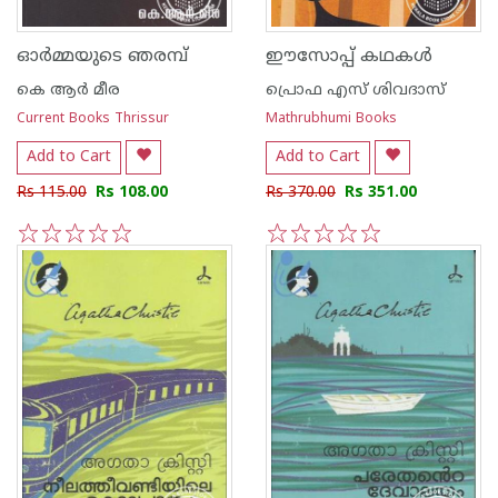
ഓര്‍മ്മയുടെ ഞരമ്പ്‌
ഈസോപ്പ് കഥകള്‍
കെ ആര്‍ മീര
പ്രൊഫ എസ് ശിവദാസ്
Current Books Thrissur
Mathrubhumi Books
Add to Cart
Add to Cart
Rs 115.00
Rs 108.00
Rs 370.00
Rs 351.00
1
2
3
4
5
1
2
3
4
5