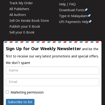
Track My Order
Help / FAQ
All Publishers
Download Fonts
All Authors
Type in Malayalam
Sell On Kerala Book Store
UPI Payments Help
Publish your E-Book
Sell your E-Book
Sign Up for Our Weekly Newsletter
and be the
first to receive our very latest promotions and special offers.
We don't spam!
Name
Email
Marketing permission
Subscribe to list