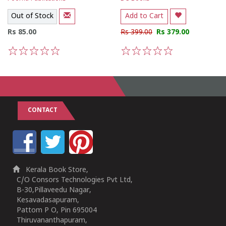
Out of Stock
Add to Cart
Rs 85.00
Rs 399.00
Rs 379.00
1
2
3
4
5
1
2
3
4
5
CONTACT
Kerala Book Store,
C/O Consors Technologies Pvt Ltd,
B-30,Pillaveedu Nagar,
Kesavadasapuram,
Pattom P O, Pin 695004
Thiruvananthapuram,