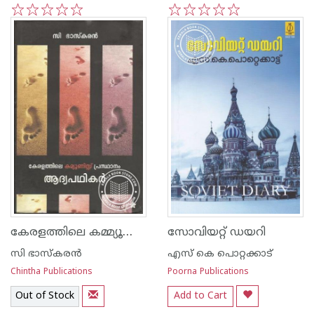
1
2
3
4
5
1
2
3
4
5
കേരളത്തിലെ കമ്മ്യൂണിസ്റ്റ് പ്രസ്ഥാനം ആദ്യ പഥിക‌ന്‍
സോവിയറ്റ് ഡയറി
സി ഭാസ്കരന്‍
എസ്‌ കെ പൊറ്റക്കാട്‌
Chintha Publications
Poorna Publications
Out of Stock
Add to Cart