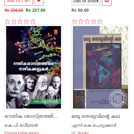
Add to Cart
Out of Stock
Rs 250.00
Rs 237.00
Rs 60.00
1
2
3
4
5
1
2
3
4
5
ഭൗതിക ശാസ്ത്രത്തിലെ നാഴിക കല്ലുകള്‍
ഒരു തെരുവിന്റെ കഥ
കെ പി രവീന്ദ്രന്‍
എസ്‌ കെ പൊറ്റക്കാട്‌
Poorna Publications
DC Books