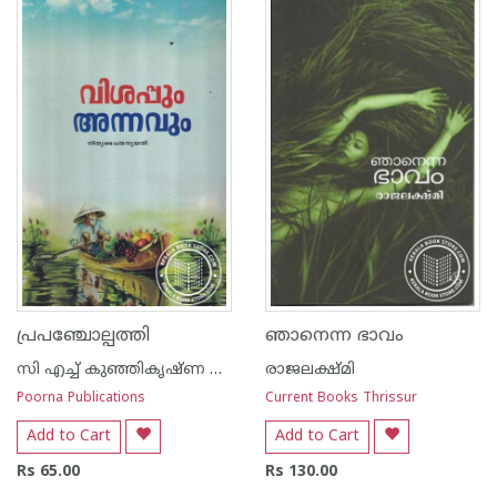
1
2
3
4
5
1
2
3
4
5
പ്രപഞ്ചോല്പത്തി
ഞാനെന്ന ഭാവം
സി എച്ച് കുഞ്ഞികൃഷ്ണ ക്കുറുപ്പ്
രാജലക്ഷ്മി
Poorna Publications
Current Books Thrissur
Add to Cart
Add to Cart
Rs 65.00
Rs 130.00