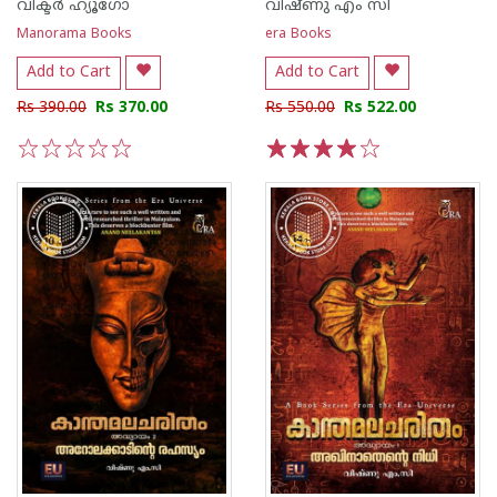
വിക്ടര്‍ ഹ്യൂഗോ
വിഷ്ണു എം സി
Manorama Books
era Books
Add to Cart
Add to Cart
Rs 390.00
Rs 370.00
Rs 550.00
Rs 522.00
1
2
3
4
5
1
2
3
4
5