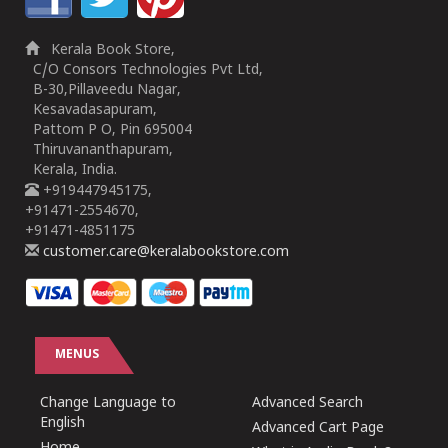
Kerala Book Store,
C/O Consors Technologies Pvt Ltd,
B-30,Pillaveedu Nagar,
Kesavadasapuram,
Pattom P O, Pin 695004
Thiruvananthapuram,
Kerala, India.
+919447945175,
+91471-2554670,
+91471-4851175
customer.care@keralabookstore.com
MENUS
Change Language to
Advanced Search
English
Advanced Cart Page