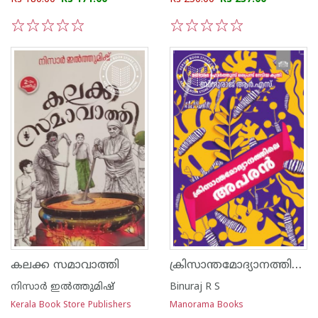
1
2
3
4
5
1
2
3
4
5
ക്രിസാന്തമോദ്യാനത്തിലെ അപരൻ
കലക്ക സമാവാത്തി
നിസാർ ഇൽത്തുമിഷ്
Binuraj R S
Kerala Book Store Publishers
Manorama Books