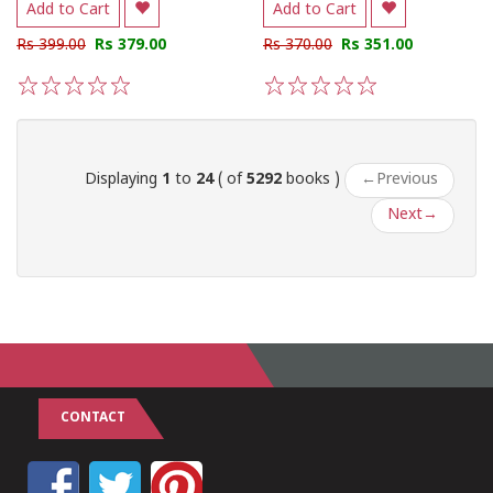
Add to Cart
Add to Cart
Rs 399.00
Rs 379.00
Rs 370.00
Rs 351.00
1
2
3
4
5
1
2
3
4
5
Displaying
1
to
24
( of
5292
books )
←
Previous
Next
→
CONTACT