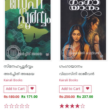
സ്നേഹപ്പൂർവ്വം
ഗംഗായാനം
അര്‍ച്ചിത് അമേയ
വിലാസിനി രാജീവൻ
Kairali Books
Kairali Books
Add to Cart
Add to Cart
Rs 180.00
Rs 171.00
Rs 250.00
Rs 237.00
1
2
3
4
5
1
2
3
4
5