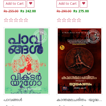
Add to Cart
Add to Cart
Rs 255.00
Rs 242.00
Rs 290.00
Rs 275.00
1
2
3
4
5
1
2
3
4
5
കാന്തമലചരിതം -യുദ്ധകാണ്ഡം - ഭാഗം -3
പാവങ്ങൾ