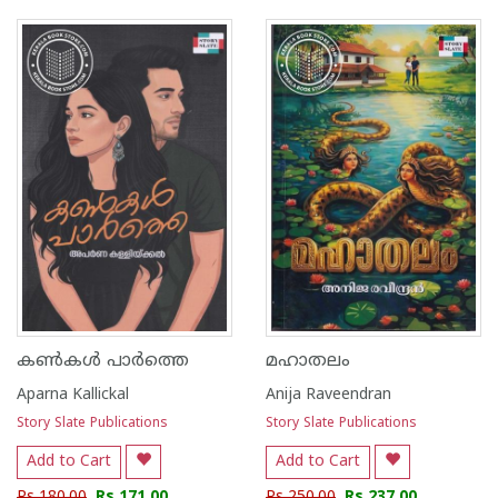
1
2
3
4
5
1
2
3
4
5
കണ്‍കള്‍ പാര്‍ത്തെ
മഹാതലം
Aparna Kallickal
Anija Raveendran
Story Slate Publications
Story Slate Publications
Add to Cart
Add to Cart
Rs 180.00
Rs 171.00
Rs 250.00
Rs 237.00