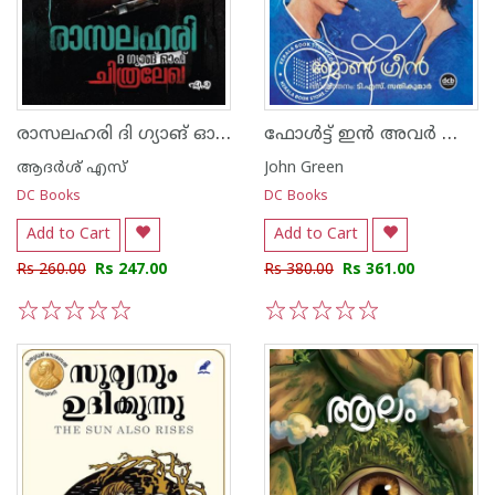
രാസലഹരി ദി ഗ്യാങ് ഓഫ് ചിത്രലേഖ
ഫോൾട്ട് ഇൻ അവർ സ്റ്റാർസ്
ആദര്‍ശ് എസ്
John Green
DC Books
DC Books
Add to Cart
Add to Cart
Rs 260.00
Rs 247.00
Rs 380.00
Rs 361.00
1
2
3
4
5
1
2
3
4
5