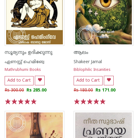
സൂര്യനും ഉദിക്കുന്നു
ആലം
ഏണസ്റ്റ് ഹെമിങ്വേ
Shakeer Jamal
Mathrubhumi Books
Biblophilic Insanities
Add to Cart
Add to Cart
Rs 300.00
Rs 285.00
Rs 180.00
Rs 171.00
1
2
3
4
5
1
2
3
4
5