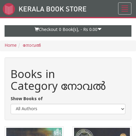
Toggl
Go
navig
to
Home
Page
Checkout 0
Book(s), -
Rs 0.00
Home
നോവല്‍
Books in
Category നോവല്‍
Show Books of