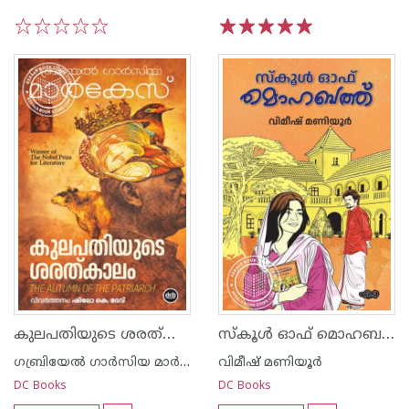
1
2
3
4
5
1
2
3
4
5
കുലപതിയുടെ ശരത്കാലം
സ്കൂൾ ഓഫ് മൊഹബത്ത്
ഗബ്രിയേല്‍ ഗാര്‍സിയ മാര്‍കേസ്
വിമീഷ് മണിയൂര്‍
DC Books
DC Books