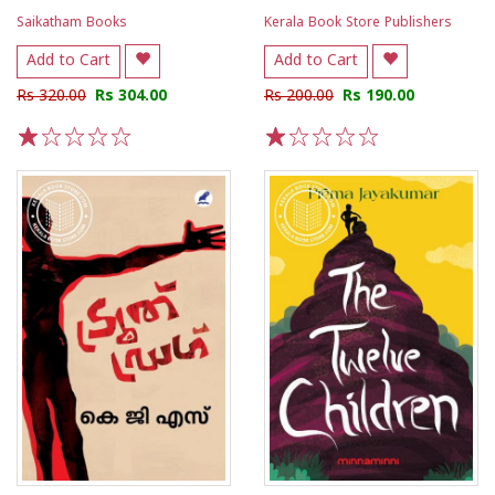
Saikatham Books
Kerala Book Store Publishers
Add to Cart
Add to Cart
Rs 320.00
Rs 304.00
Rs 200.00
Rs 190.00
1
2
3
4
5
1
2
3
4
5