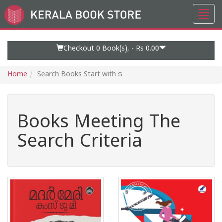
Toggl
Go
navig
to
Home
Page
Checkout 0
Book(s), -
Rs 0.00
Home
Search Books Start with ട
Books Meeting The
Search Criteria