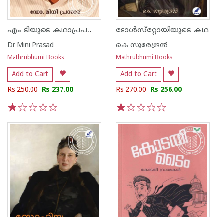
എം ടിയുടെ കഥാപ്രപഞ്ചം
ടോൾസ്‌റ്റോയിയുടെ കഥ
Dr Mini Prasad
കെ സുരേന്ദ്രന്‍
Mathrubhumi Books
Mathrubhumi Books
Add to Cart
Add to Cart
Rs 250.00
Rs 237.00
Rs 270.00
Rs 256.00
1
2
3
4
5
1
2
3
4
5