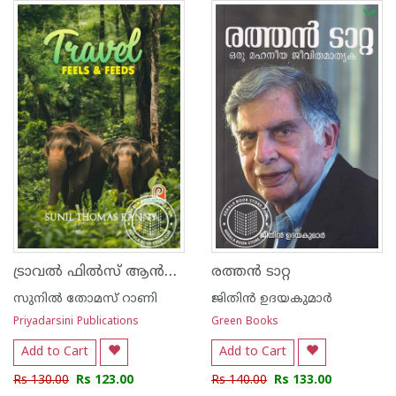
ട്രാവൽ ഫിൽസ് ആൻഡ് ഫീഡ്‌സ്
രത്തൻ ടാറ്റ
സുനിൽ തോമസ് റാണി
ജിതിൻ ഉദയകുമാർ
Priyadarsini Publications
Green Books
Add to Cart
Add to Cart
Rs 130.00
Rs 123.00
Rs 140.00
Rs 133.00