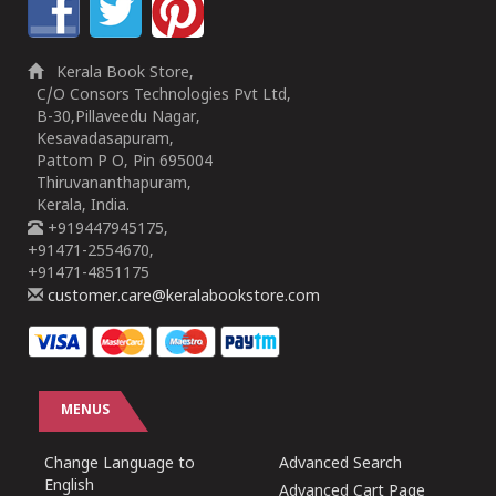
Kerala Book Store,
C/O Consors Technologies Pvt Ltd,
B-30,Pillaveedu Nagar,
Kesavadasapuram,
Pattom P O, Pin 695004
Thiruvananthapuram,
Kerala, India.
+919447945175,
+91471-2554670,
+91471-4851175
customer.care@keralabookstore.com
MENUS
Change Language to
Advanced Search
English
Advanced Cart Page