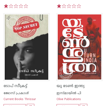
1
2
3
4
5
1
2
3
4
5
ടോപ് സീക്രട്ട്
യു ടേൺ ഇന്ത്യ
ജോസ് പ്രകാശ്
ഇസ്മായിൽ പി
Current Books Thrissur
Olive Publications