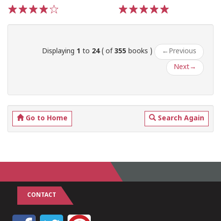
1
2
3
4
5
1
2
3
4
5
Displaying
1
to
24
( of
355
books )
←
Previous
Next
→
Go to Home
Search Again
CONTACT