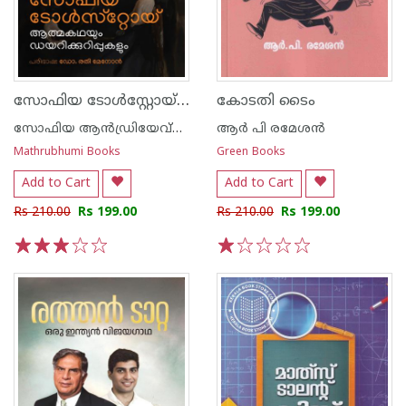
സോഫിയ ടോള്‍സ്റ്റോയ്- ആത്മകഥയും ഡയറിക്കുറിപ്പുകളും
കോടതി ടൈം
സോഫിയ ആൻഡ്രിയേവ്ന ടോൾസ്റ്റോയ്
ആർ പി രമേശൻ
Mathrubhumi Books
Green Books
Add to Cart
Add to Cart
Rs 210.00
Rs 199.00
Rs 210.00
Rs 199.00
1
2
3
4
5
1
2
3
4
5