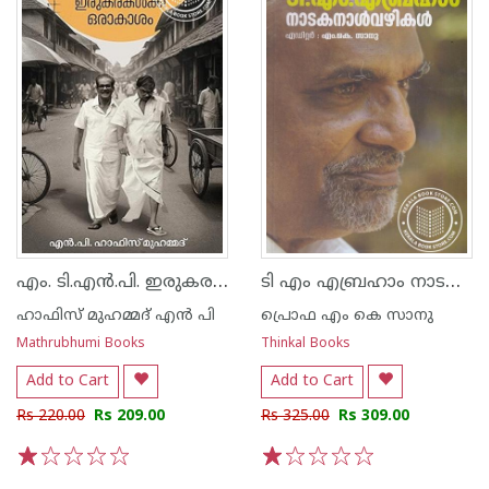
എം. ടി.എൻ.പി. ഇരുകരകൾക്ക് ഒരാകാശം
ടി എം എബ്രഹാം നാടകനാള്‍വഴികള്‍
ഹാഫിസ് മുഹമ്മദ് എൻ പി
പ്രൊഫ എം കെ സാനു
Mathrubhumi Books
Thinkal Books
Add to Cart
Add to Cart
Rs 220.00
Rs 209.00
Rs 325.00
Rs 309.00
1
2
3
4
5
1
2
3
4
5