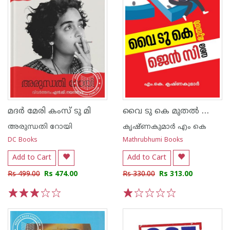
വൈ ടു കെ മുതല്‍ ജെന്‍ സി വരെ
മദർ മേരി കംസ് ടു മി
അരുന്ധതി റോയി
കൃഷ്ണകുമാര്‍ എം കെ
DC Books
Mathrubhumi Books
Add to Cart
Add to Cart
Rs 499.00
Rs 474.00
Rs 330.00
Rs 313.00
1
2
3
4
5
1
2
3
4
5