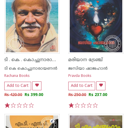
ടി . കെ . കൊച്ചുനാരായണൻ കഥകൾ
മരിയാന ട്രേഞ്ച്
ടി കെ കൊച്ചുനാരായണന്‍
ജസിയാ ഷാജഹാന്‍
Rachana Books
Pravda Books
Add to Cart
Add to Cart
Rs 420.00
Rs 399.00
Rs 250.00
Rs 237.00
1
2
3
4
5
1
2
3
4
5