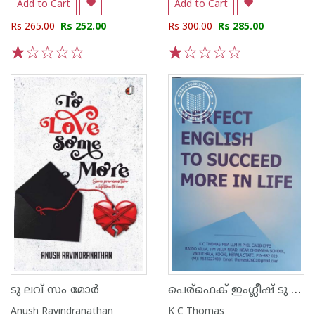
Add to Cart
Add to Cart
Rs 265.00
Rs 252.00
Rs 300.00
Rs 285.00
1
2
3
4
5
1
2
3
4
5
പെര്ഫെക് ഇംഗ്ലീഷ് ടു സക്സിഡ് മോർ ഇൻ ലൈഫ്
ടു ലവ് സം മോർ
Anush Ravindranathan
K C Thomas