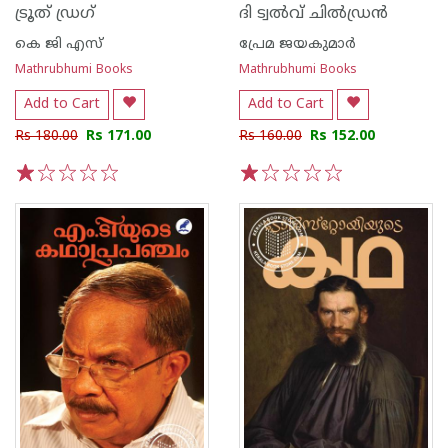
ട്രൂത് ഡ്രഗ്‌
ദി ട്വൽവ് ചിൽഡ്രൻ
കെ ജി എസ്
പ്രേമ ജയകുമാര്‍
Mathrubhumi Books
Mathrubhumi Books
Add to Cart
Add to Cart
Rs 180.00
Rs 171.00
Rs 160.00
Rs 152.00
1
2
3
4
5
1
2
3
4
5