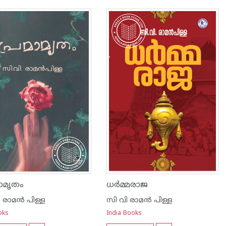
മാമൃതം
ധര്‍മ്മരാജ
 രാമ‌ന്‍ പിള്ള
സി വി രാമ‌ന്‍ പിള്ള
oks
India Books