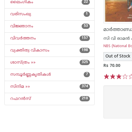
ലൈംഗികം
22
വരിസംഖ്യ
1
വിജ്ഞാനം
53
മാര്‍ത്താണ്ഡ
വിവര്‍ത്തനം
157
സി വി രാമ‌ന്‍ 
NBS (National Bo
വ്യക്തിത്വ വികാസം
198
Out of Stock
ശാസ്ത്രം »»
325
Rs 70.00
സമ്പൂര്‍ണ്ണകൃതികള്‍
7
1
2
3
4
5
സിനിമ »»
374
റഫറന്‍സ്
210