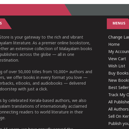
S
MENUS
tore is your gateway to the rich and vibrant
Change Lan
yalam literature. As a premier online bookstore,
Home
ether an extensive collection of Malayalam books
My Accoun
publishers across the globe — all in one
View Cart
stination.
Wish List
g of over 50,000 titles from 10,000+ authors and
Buy Books
ers, we offer books in every format you love —
New Book
perbacks, eBooks, and audiobooks — delivered
Best Seller
doorstep with just a click.
Track My O
 by celebrated Kerala-based authors, we also
All Publish
alam translations of internationally acclaimed
All Authors
connecting readers to world literature in their
Sell On Ke
ge.
Publish yo