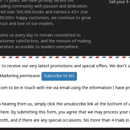
n 15 years, we have proudly served the
Sell your 
ading community with passion and dedication.
ered over 500,000 books and earned a 4.5+ star
100,000+ happy customers, we continue to grow
rust and love of our readers.
spires us every day to remain committed to
ustomer satisfaction, and the mission of making
erature accessible to readers everywhere.
t to receive our very latest promotions and special offers. We don't 
Marketing permission
Subscribe to list
com to be in touch with me via email using the information I have pr
 hearing from us, simply click the unsubscribe link at the bottom of
k here.
By submitting this form, you agree that we may process your 
nth, and if there are any special occasions. No more than 4 mails in 