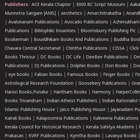
Publishers
:
AOI Kerala Chapter
|
3000 BC Script Museum
|
Aaka
Munnetra Sangam (AMS)
|
aesthetics
|
Amarchitrakatha
|
Anand
|
Avalokanam Publications
|
Avocado Publications
|
Azhimukham
Publications
|
Biblophilic Insanities
|
Bloomsburry Publishing Plc
Bookerman
|
Bouddhikam Books And Publications
|
Buddha Boo
Chavara Central Secretariat
|
Chintha Publications
|
CISSA
|
Clic
Books Thrissur
|
DC Books
|
DC Life
|
DeeBee Publications
|
De
Publications
|
DJ Publications
|
Dolphin Books
|
Don Books
|
Don
|
eye books
|
Fabian Books
|
Famous Books
|
Finger Books
|
Fi
Astrological Research Foundation
|
Goosebery Publications
|
Gra
Harisri Books,Punalur
|
Haritham Books
|
Harmony
|
HarperCollin
Books Trivandrum
|
Indian Atheist Publishers
|
Indian Rationalist 
Islamic Publishing House
|
Jaico Publishing House
|
Jayanadam Pub
Kairali Books
|
Kalapoornna Publications
|
Kaliveena Publications
Kerala Council for Historical Research
|
Kerala Sahitya Akademi
|
Prakasan
|
KVRF Publications
|
Kymtha Books
|
Lavanya Books