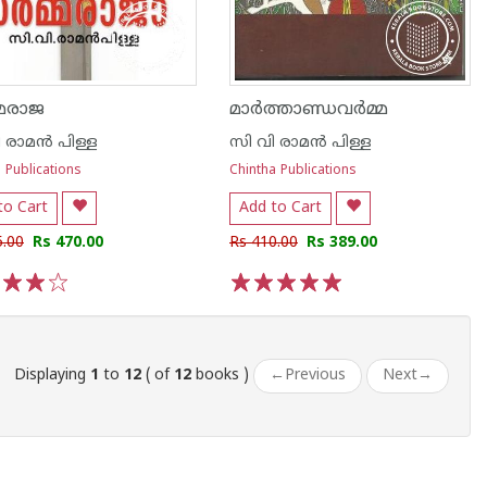
്മരാജ
മാര്‍ത്താണ്ഡവര്‍മ്മ
 രാമ‌ന്‍ പിള്ള
സി വി രാമ‌ന്‍ പിള്ള
 Publications
Chintha Publications
to Cart
Add to Cart
5.00
Rs 470.00
Rs 410.00
Rs 389.00
3
4
5
1
2
3
4
5
Displaying
1
to
12
( of
12
books )
←
Previous
Next
→