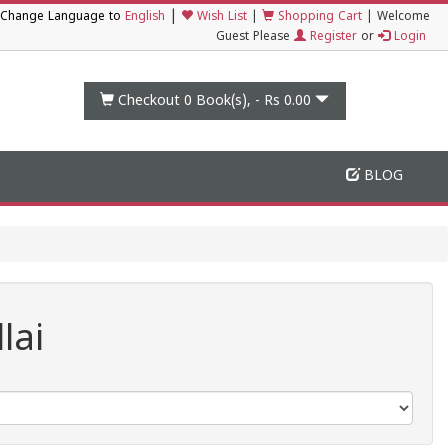
|
Change Language to
English
Wish List
|
Shopping Cart
|
Welcome
Guest Please
Register
or
Login
Checkout 0
Book(s), -
Rs 0.00
BLOG
lai