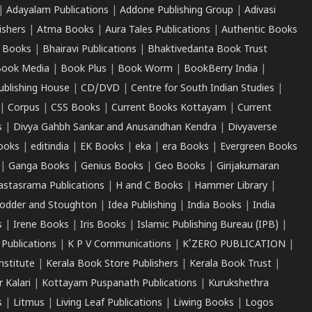
|
Adayalam Publications
|
Addone Publishing Group
|
Adivasi
ishers
|
Atma Books
|
Aura Tales Publications
|
Authentic Books
 Books
|
Bhairavi Publications
|
Bhaktivedanta Book Trust
ook Media
|
Book Plus
|
Book Worm
|
BookBerry India
|
ublishing House
|
CD/DVD
|
Centre for South Indian Studies
|
|
Corpus
|
CSS Books
|
Current Books Kottayam
|
Current
s
|
Divya Gahbh Sankar and Anusandhan Kendra
|
Divyaverse
ooks
|
editindia
|
EK Books
|
eka
|
era Books
|
Evergreen Books
|
Ganga Books
|
Genius Books
|
Geo Books
|
Girijakumaran
astasrama Publications
|
H and C Books
|
Hammer Library
|
odder and Stoughton
|
Idea Publishing
|
India Books
|
India
s
|
Irene Books
|
Iris Books
|
Islamic Publishing Bureau (IPB)
|
 Publications
|
K P V Communications
|
K'ZERO PUBLICATION
|
nstitute
|
Kerala Book Store Publishers
|
Kerala Book Trust
|
r Kalari
|
Kottayam Puspanath Publications
|
Kurukshethra
s
|
Litmus
|
Living Leaf Publications
|
Liwing Books
|
Logos