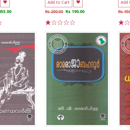
Add to Cart
Add 
855.00
Rs 200.00
Rs 190.00
Rs 45
1
2
3
4
5
1
2