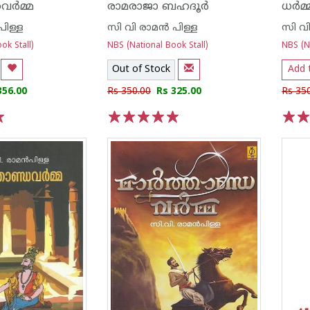
വര്‍മ്മ
രാമരാജാ ബഹദൂര്‍
ധര്‍മ
പിള്ള
സി വി രാമ‌ന്‍ പിള്ള
സി വി
ok Stall)
NBS (National Book Stall)
NBS (Na
Out of Stock
Add 
356.00
Rs 350.00
Rs 325.00
Rs 35
1
2
3
4
5
1
2