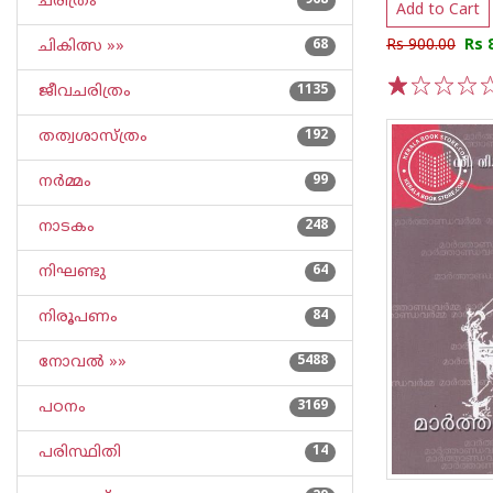
ചരിത്രം
968
Add to Cart
Rs 900.00
Rs 
ചികിത്സ »»
68
ജീവചരിത്രം
1135
1
2
3
4
5
തത്വശാസ്ത്രം
192
നര്‍മ്മം
99
നാടകം
248
നിഘണ്ടു
64
നിരൂപണം
84
നോവല്‍ »»
5488
പഠനം
3169
പരിസ്ഥിതി
14