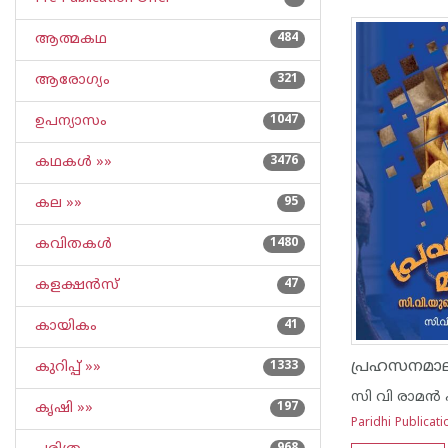
ആത്മകഥ
484
ആരോഗ്യം
321
ഉപന്യാസം
1047
കഥകള്‍ »»
3476
കല »»
95
കവിതകള്‍
1480
കളക്ഷന്‍സ്
47
കായികം
41
കുറിപ്പ്‌ »»
1333
സി വി രാമ‌ന്‍ 
കൃഷി »»
197
Paridhi Publicati