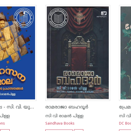
പ്രഹസനമാല - സി. വി. യുടെ പ്രഹസനങ്ങൾ
രാമരാജാ ബഹദൂർ
പ്രേ
പിള്ള
സി വി രാമ‌ന്‍ പിള്ള
സി വി
ons
Saindhava Books
DC Bo