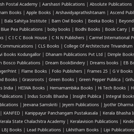
sh Postal Academy
|
Aarshasri Publications
|
Absolute Publications
ham Books
|
Apple Books
|
Arshavidyaprathishtanam
|
Ascend Publ
|
Bala Sahitya Institute
|
Barn Owl Books
|
Beeka Books
|
Beyond
|
Blue Pea Publications
|
boby books
|
Bodhi Books
|
Book Carry
|
B
ks
|
C I C C Book House
|
C N N Publishers
|
Carmel International P
k Communications
|
CLS Books
|
College Of Architecture Trivandrum
vi Books Kodungallor
|
Dhanam Publications Pvt Ltd
|
Dimple Book
 Bosco Publications
|
Dream BookBindery
|
Dreams books
|
EB B
ngerPrint
|
Flame Books
|
Folio Publishers
|
Frames 25
|
G V Books
nd Books
|
Grassroots
|
Green Books
|
Green Pepper Publica
|
Grih
s India
|
HEIWA Books
|
Hemamambika Books
|
Hi Tech Books
|
H
Publications
|
Indus Scrolls Bhasha
|
Insight Publica
|
Integral Book
lications
|
Jeevana Samskriti
|
Jeyem Publications
|
Jyothir Dharma
|
KANFED
|
Kanippayur Panchangam Pustakasala
|
Kerala Bhasha I
Kerala State Chalachitra Academy
|
Keralavision Publications
|
Kinde
|
LBJ Books
|
Lead Publications
|
Likhitham Books
|
Lipi Publication