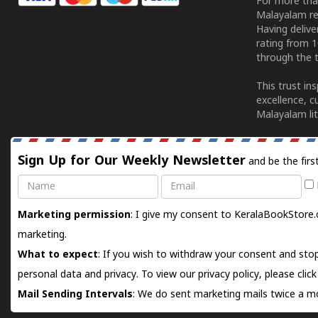
For more tha
Malayalam re
Having deliv
rating from 
through the t
This trust in
excellence, c
Malayalam lit
Sign Up for Our Weekly Newsletter
and be the firs
Name
Email
Marketing permission
: I give my consent to KeralaBookStore.
marketing.
What to expect
: If you wish to withdraw your consent and stop
personal data and privacy. To view our privacy policy, please
clic
Mail Sending Intervals
: We do sent marketing mails twice a mo