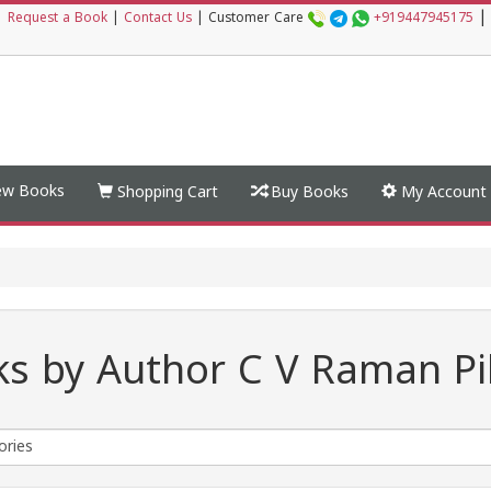
|
|
Request a Book
|
Contact Us
|
Customer Care
+919447945175
w Books
Shopping Cart
Buy Books
My Account
s by Author C V Raman Pil