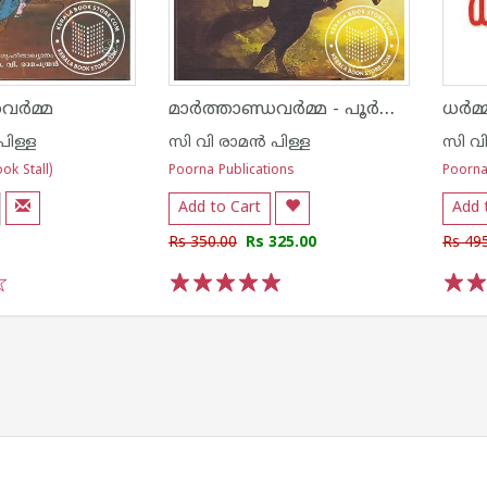
മാര്‍ത്താണ്ഡവര്‍മ്മ - പൂര്‍ണ്ണ എഡിഷന്‍
വര്‍മ്മ
ധര്‍മ
പിള്ള
സി വി രാമ‌ന്‍ പിള്ള
സി വി
ok Stall)
Poorna Publications
Poorna
Add to Cart
Add 
Rs 350.00
Rs 325.00
Rs 49
1
2
3
4
5
1
2