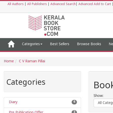
All Authors
|
All Publishers
|
Advanced Search
|
Advanced Add to Cart
Categories
Best Sellers
Browse Books
Ne
Home
C V Raman Pillai
Categories
Book
Show:
Diary
6
Pre Publication Offer
3