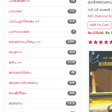
പാക്കേജ് »»
29
മാര്‍ത്താണ്ഡ
സി വി രാമ‌ന്‍ 
പാചകം
112
NBS (National Bo
പാഠപുസ്തകം »»
510
Add to Cart
പ്രസംഗകല
3
Rs 375.00
Rs 
ബാലസാഹിത്യം »»
2391
1
2
3
4
5
ഭാഷ »»
424
മതം »»
1779
മനശാസ്ത്രം
48
യാത്രാവിവരണം
620
രാഷ്ട്രീയം
205
ലേഖനം
1972