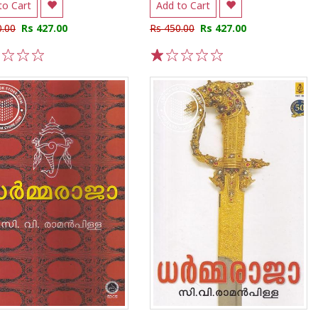
to Cart
Add to Cart
0.00
Rs 427.00
Rs 450.00
Rs 427.00
3
4
5
1
2
3
4
5