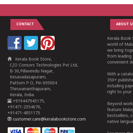
CONTACT
ABOUT U
Kerala Book S
world of Mala
we bring tog
from leading 
Kerala Book Store,
convenient de
C/O Consors Technologies Pvt Ltd,
B-30,Pillaveedu Nagar,
With a catalo
Kesavadasapuram,
350+ publish
Pattom P O, Pin 695004
including pa
Thiruvananthapuram,
right to your 
Kerala, India.
+919447945175,
Beyond works
+91471-2554670,
feature Malay
+91471-4851175
bestsellers, 
customer.care@keralabookstore.com
native langua