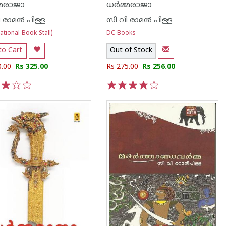
്മരാജാ
ധര്‍മ്മരാജാ
 രാമ‌ന്‍ പിള്ള
സി വി രാമ‌ന്‍ പിള്ള
tional Book Stall)
DC Books
to Cart
Out of Stock
0.00
Rs 325.00
Rs 275.00
Rs 256.00
3
4
5
1
2
3
4
5