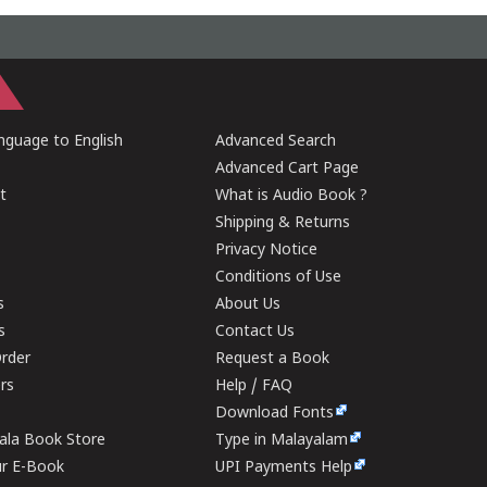
guage to English
Advanced Search
Advanced Cart Page
t
What is Audio Book ?
Shipping & Returns
Privacy Notice
Conditions of Use
s
About Us
s
Contact Us
rder
Request a Book
ers
Help / FAQ
Download Fonts
rala Book Store
Type in Malayalam
ur E-Book
UPI Payments Help