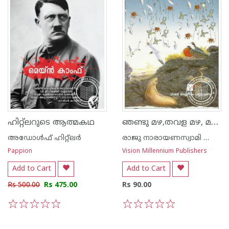
ഞണ്ടു മഴ,തവള മഴ, മത്സ്യമഴ
ഹിറ്റ്ലറുടെ ആത്മകഥ
അഡോള്‍ഫ് ഹിറ്റ്ലര്‍
രാജു നാരായണസ്വാമി ഐ എ എസ്
Pappion
Vision Millennium Publishers
Add to Cart
Add to Cart
Rs 500.00
Rs 475.00
Rs 90.00
1
2
3
4
5
1
2
3
4
5