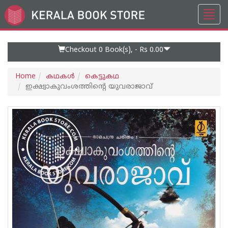
Toggl
Go
navig
to
Home
Page
Checkout 0
Book(s), -
Rs 0.00
Home
കഥകള്‍
കെട്ടുകഥ
ഇക്ഷ്വാകുവംശത്തിന്റെ യുവരാജാവ്