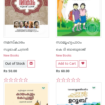
നമസ്കാരം
സാമൂഹ്യപാഠം
സുഭാഷ് ചന്ദ്രന്‍
കെ ടി ബാബുരാജ്‌
New Books
New Books
Out of Stock
Add to Cart
Rs 50.00
Rs 60.00
1
2
3
4
5
1
2
3
4
5