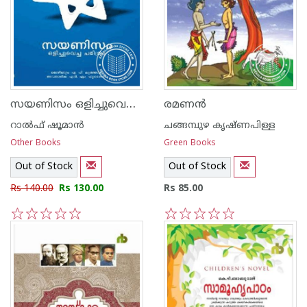
സയണിസം ഒളിച്ചുവെച്ച ചരിത്രം
രമണ‌ന്‍
റാല്‍ഫ് ഷൂമാന്‍
ചങ്ങമ്പുഴ കൃഷ്ണപിള്ള
Other Books
Green Books
Out of Stock
Out of Stock
Rs 140.00
Rs 130.00
Rs 85.00
1
2
3
4
5
1
2
3
4
5