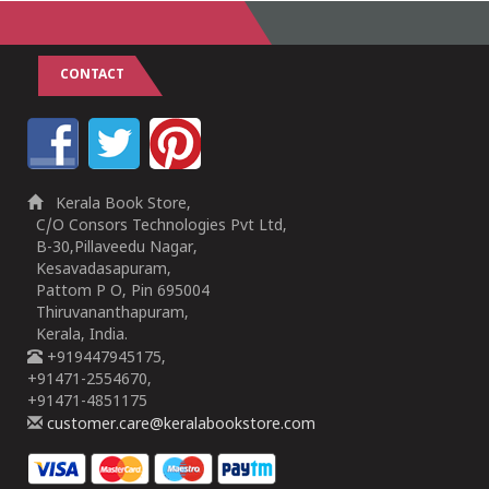
CONTACT
Kerala Book Store,
C/O Consors Technologies Pvt Ltd,
B-30,Pillaveedu Nagar,
Kesavadasapuram,
Pattom P O, Pin 695004
Thiruvananthapuram,
Kerala, India.
+919447945175,
+91471-2554670,
+91471-4851175
customer.care@keralabookstore.com