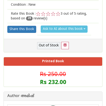
Condition : New
Rate this Book :
3
out of 5 rating,
based on
review(s)
1
2
3
4
5
28
Ask to AI about this book
Share this Book
Out of Stock
Printed Book
Rs 250.00
Rs 232.00
Author അമിഷ്