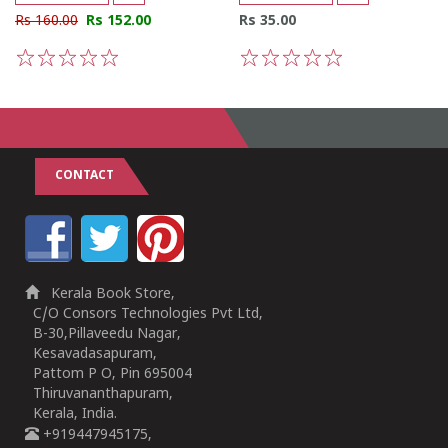
Rs 160.00
Rs 152.00
Rs 35.00
1
2
3
4
5
1
2
3
4
5
CONTACT
Kerala Book Store,
C/O Consors Technologies Pvt Ltd,
B-30,Pillaveedu Nagar,
Kesavadasapuram,
Pattom P O, Pin 695004
Thiruvananthapuram,
Kerala, India.
+919447945175,