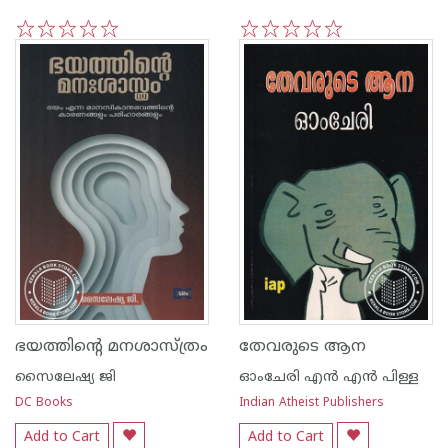
1
2
3
4
5
1
2
3
4
5
ഭയത്തിന്റെ മനശാസ്ത്രം
തേവരുടെ ആന
സൈലേഷ്യ ജി
ഓംചേരി എന്‍ എന്‍ പിള്ള
DC Books
Indian Atheist Publishers
Add to Cart
Add to Cart