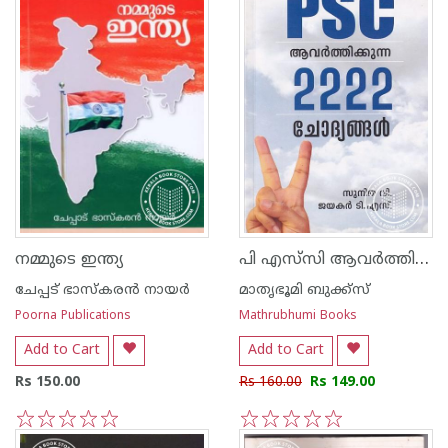
പി എസ്‌സി ആവര്‍ത്തിക്കുന്ന 2222 ചോദ്യങ്ങള്‍
നമ്മുടെ ഇന്ത്യ
ചേപ്പട് ഭാസ്കരന്‍ നായര്‍
മാതൃഭൂമി ബുക്ക്സ്
Poorna Publications
Mathrubhumi Books
Add to Cart
Add to Cart
Rs 150.00
Rs 160.00
Rs 149.00
1
2
3
4
5
1
2
3
4
5