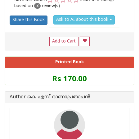
based on
review(s)
1
2
3
4
5
2
Ask to AI about this book
Share this Book
Add to Cart
Printed Book
Price
Rs 170.00
of
this
Book
Author കെ എസ് റാണാപ്രതാപന്‍
is