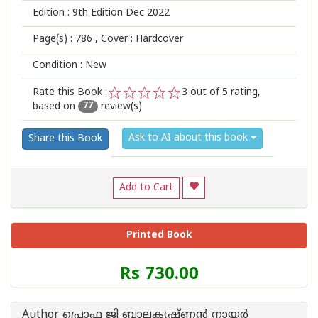
Edition :
9th Edition Dec 2022
Page(s) :
786
, Cover : Hardcover
Condition : New
Rate this Book :
3
out of 5 rating,
based on
review(s)
1
2
3
4
5
77
Ask to AI about this book
Share this Book
Add to Cart
Printed Book
Price
Rs 730.00
of
this
Book
Author പ്രൊഫ ജി ബാലകൃഷ്ണന്‍ നായര്‍