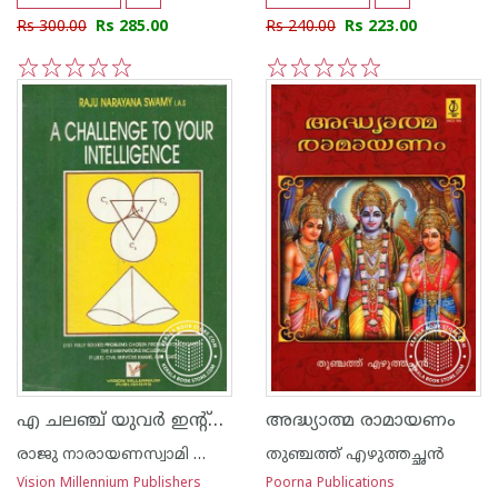
Rs 300.00
Rs 285.00
Rs 240.00
Rs 223.00
1
2
3
4
5
1
2
3
4
5
എ ചലഞ്ച് യുവര്‍ ഇന്റ്റെല്ലിജെ‌ന്‍സ്
അദ്ധ്യാത്മ രാമായണം
രാജു നാരായണസ്വാമി ഐ എ എസ്
തുഞ്ചത്ത് എഴുത്തച്ഛന്‍
Vision Millennium Publishers
Poorna Publications