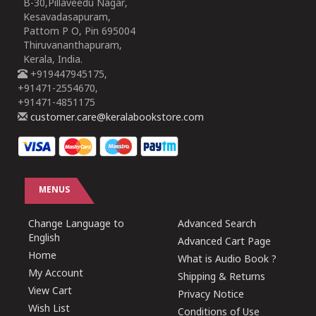
B-30,Pillaveedu Nagar,
Kesavadasapuram,
Pattom P O, Pin 695004
Thiruvananthapuram,
Kerala, India.
+919447945175,
+91471-2554670,
+91471-4851175
customer.care@keralabookstore.com
MENUS
Change Language to
Advanced Search
English
Advanced Cart Page
Home
What is Audio Book ?
My Account
Shipping & Returns
View Cart
Privacy Notice
Wish List
Conditions of Use