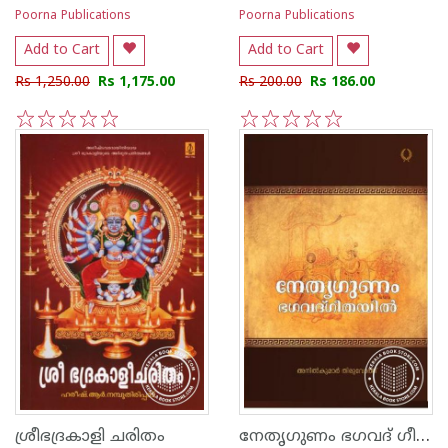
Poorna Publications
Poorna Publications
Add to Cart
Add to Cart
Rs 1,250.00
Rs 1,175.00
Rs 200.00
Rs 186.00
1
2
3
4
5
1
2
3
4
5
നേതൃഗുണം ഭഗവദ് ഗീതയില്‍
ശ്രീഭദ്രകാളി ചരിതം