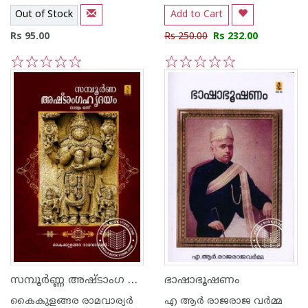
Out of Stock
Add to Cart
Rs 95.00
Rs 250.00
Rs 232.00
1
2
3
4
5
1
2
3
4
5
സമ്പൂര്‍ണ്ണ അഷ്‌ടാംഗ ഹൃദയം - ഭാഗം 1
ഭാഷാഭൂഷണം
കൈകുളങ്ങര രാമവാര്യര്‍
എ ആര്‍ രാജരാജ വര്‍മ്മ