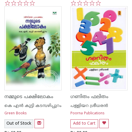
1
2
3
4
5
1
2
3
4
5
നമ്മുടെ പക്ഷിലോകം
ഗണിതം ഫലിതം
കെ എ‌ന്‍ കുട്ടി കടമ്പഴിപ്പുറം
പള്ളിയറ ശ്രീധര‌ന്‍
Green Books
Poorna Publications
Out of Stock
Add to Cart