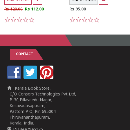
Add to Cart
Out of Stock
Rs 120.00
Rs 112.00
Rs 95.00
1
2
3
4
5
1
2
3
4
5
CONTACT
Kerala Book Store,
C/O Consors Technologies Pvt Ltd,
B-30,Pillaveedu Nagar,
Kesavadasapuram,
Pattom P O, Pin 695004
Thiruvananthapuram,
Kerala, India.
+919447945175,