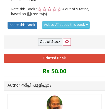
Condition : New
Rate this Book :
4
out of 5 rating,
based on
review(s)
1
2
3
4
5
3
Ask to AI about this book
Share this Book
Out of Stock
Printed Book
Price
Rs 50.00
of
this
Book
Author സിപ്പി പള്ളിപ്പുറം
is