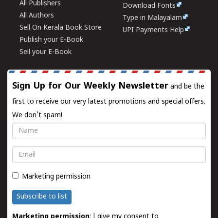
All Publishers
Download Fonts
All Authors
Type in Malayalam
Sell On Kerala Book Store
UPI Payments Help
Publish your E-Book
Sell your E-Book
Sign Up for Our Weekly Newsletter
and be the
first to receive our very latest promotions and special offers.
We don't spam!
Name
Email
Marketing permission
Subscribe to list
Marketing permission
: I give my consent to