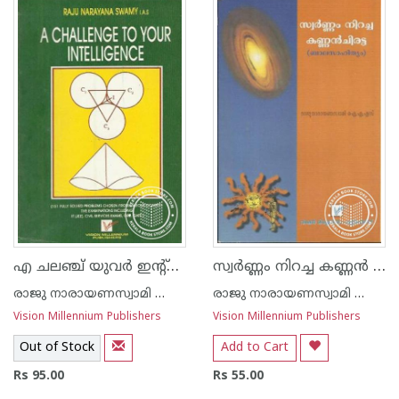
1
2
3
4
5
1
2
3
4
5
എ ചലഞ്ച് യുവര്‍ ഇന്റ്റെല്ലിജെ‌ന്‍സ്
സ്വര്‍ണ്ണം നിറച്ച കണ്ണ‌ന്‍ ചിരട്ട
രാജു നാരായണസ്വാമി ഐ എ എസ്
രാജു നാരായണസ്വാമി ഐ എ എസ്
Vision Millennium Publishers
Vision Millennium Publishers
Out of Stock
Add to Cart
Rs 95.00
Rs 55.00